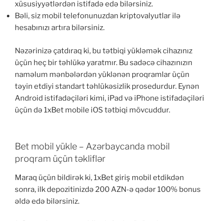
xüsusiyyətlərdən istifadə edə bilərsiniz.
Bəli, siz mobil telefonunuzdan kriptovalyutlar ilə
hesabınızı artıra bilərsiniz.
Nəzərinizə çatdıraq ki, bu tətbiqi yükləmək cihazınız
üçün heç bir təhlükə yaratmır. Bu sadəcə cihazınızın
naməlum mənbələrdən yüklənən proqramlar üçün
təyin etdiyi standart təhlükəsizlik prosedurdur. Eynən
Android istifadəçiləri kimi, iPad və iPhone istifadəçiləri
üçün də 1xBet mobile iOS tətbiqi mövcuddur.
Bet mobil yükle – Azərbaycanda mobil
proqram üçün təkliflər
Maraq üçün bildirək ki, 1xBet giriş mobil etdikdən
sonra, ilk depozitinizdə 200 AZN-ə qədər 100% bonus
əldə edə bilərsiniz.