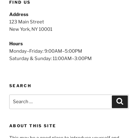
FIND US
Address
123 Main Street
New York, NY 10001
Hours
Monday–Friday: 9:00AM–5:00PM
Saturday & Sunday: 11:00AM–3:00PM
SEARCH
ABOUT THIS SITE