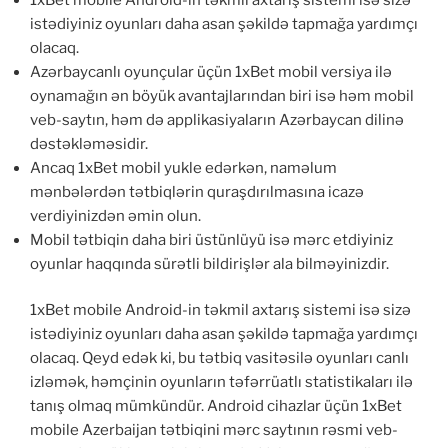
istədiyiniz oyunları daha asan şəkildə tapmağa yardımçı
olacaq.
Azərbaycanlı oyunçular üçün 1xBet mobil versiya ilə
oynamağın ən böyük avantajlarından biri isə həm mobil
veb-saytın, həm də applikasiyaların Azərbaycan dilinə
dəstəkləməsidir.
Ancaq 1xBet mobil yukle edərkən, naməlum
mənbələrdən tətbiqlərin quraşdırılmasına icazə
verdiyinizdən əmin olun.
Mobil tətbiqin daha biri üstünlüyü isə mərc etdiyiniz
oyunlar haqqında sürətli bildirişlər ala bilməyinizdir.
1xBet mobile Android-in təkmil axtarış sistemi isə sizə
istədiyiniz oyunları daha asan şəkildə tapmağa yardımçı
olacaq. Qeyd edək ki, bu tətbiq vasitəsilə oyunları canlı
izləmək, həmçinin oyunların təfərrüatlı statistikaları ilə
tanış olmaq mümkündür. Android cihazlar üçün 1xBet
mobile Azerbaijan tətbiqini mərc saytının rəsmi veb-