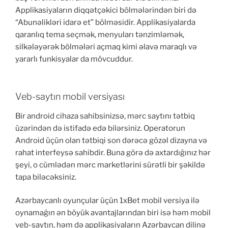
Applikasiyaların diqqətçəkici bölmələrindən biri də
“Abunəlikləri idarə et” bölməsidir. Applikasiyalarda
qaranlıq tema seçmək, menyuları tənzimləmək,
silkələyərək bölmələri açmaq kimi əlavə maraqlı və
yararlı funkisyalar da mövcuddur.
Veb-saytın mobil versiyası
Bir android cihaza sahibsinizsə, mərc saytını tətbiq
üzərindən də istifadə edə bilərsiniz. Operatorun
Android üçün olan tətbiqi son dərəcə gözəl dizayna və
rahat interfeysə sahibdir. Buna görə də axtardığınız hər
şeyi, o cümlədən mərc marketlərini sürətli bir şəkildə
tapa biləcəksiniz.
Azərbaycanlı oyunçular üçün 1xBet mobil versiya ilə
oynamağın ən böyük avantajlarından biri isə həm mobil
veb-saytın, həm də applikasiyaların Azərbaycan dilinə