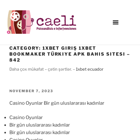
CATEGORY:
1XBET GIRIŞ 1XBET
BOOKMAKER TÜRKIYE APK BAHIS SITESI –
842
Daha çox mükafat – çətin şərtlər. –
1xbet ecuador
NOVEMBER 7, 2023
Casino Oyunlar Bir gün uluslararası kadınlar
Casino Oyunlar
Bir gün uluslararası kadınlar
Bir gün uluslararası kadınlar