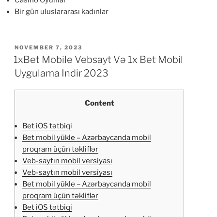
Casino Oyunlar
Bir gün uluslararası kadınlar
NOVEMBER 7, 2023
1xBet Mobile Vebsayt Və 1x Bet Mobil
Uygulama Indir 2023
Content
Bet iOS tətbiqi
Bet mobil yükle – Azərbaycanda mobil
proqram üçün təkliflər
Veb-saytın mobil versiyası
Veb-saytın mobil versiyası
Bet mobil yükle – Azərbaycanda mobil
proqram üçün təkliflər
Bet iOS tətbiqi