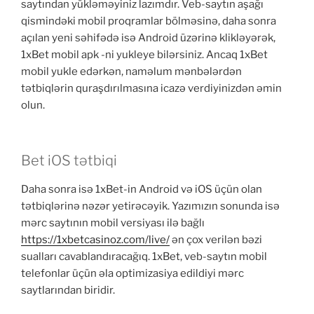
saytından yükləməyiniz lazımdır. Veb-saytın aşağı
qismindəki mobil proqramlar bölməsinə, daha sonra
açılan yeni səhifədə isə Android üzərinə klikləyərək,
1xBet mobil apk -ni yukleye bilərsiniz. Ancaq 1xBet
mobil yukle edərkən, naməlum mənbələrdən
tətbiqlərin quraşdırılmasına icazə verdiyinizdən əmin
olun.
Bet iOS tətbiqi
Daha sonra isə 1xBet-in Android və iOS üçün olan
tətbiqlərinə nəzər yetirəcəyik. Yazımızın sonunda isə
mərc saytının mobil versiyası ilə bağlı
https://1xbetcasinoz.com/live/
ən çox verilən bəzi
sualları cavablandıracağıq. 1xBet, veb-saytın mobil
telefonlar üçün əla optimizasiya edildiyi mərc
saytlarından biridir.