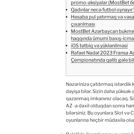
promo-aksiyalar (MostBet б
Qadınlar necə futbol oynayır
Hesaba pul yatırmaq və vəsai
çıxarılması
MostBet Azərbaycan bukme
haqqında ümumi baxış-icma
iOS tətbiq və yüklənilməsi
Rafael Nadal 2023 Fransa A
Çempionatında qalib gələ bi
Nəzərinizə çatdırmaq istərdik k
dəyişə bilər. Sizin daha yüksək
qazanmaq imkanınız olacaq. S
AZ -a daxil olduqdan sonra həm
bilərsiniz. Bu oyunlara Slot və C
oyunlarına heçbir müdaxilə olu