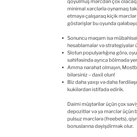
qoyulmuş mərcdən çox olacaq.
minimal xərclərlə oynamaq təkli
etməyə çalışaraq kiçik mərclər 
göstərişlər bu oyunda qələbəyə
Sonuncu məqam isə mübahisəlid
hesablamalar və strategiyalar 
Slotun populyarlığına görə, oyun
səhifəsində ayrıca bölmədə yer
Amma narahat olmayın, Mostbet 
bilərsiniz – daxil olun!
Biz daha yaxşı və daha fərdiləş
kukilərdən istifadə edirik.
Daimi müştərilər üçün çox səvi
depozitlər və ya mərclər üçün b
pulsuz mərclərə (freebets), qiy
bonuslarına dəyişdirmək olur.