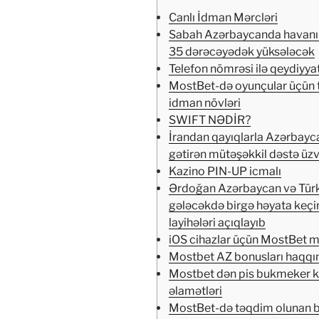
Canlı İdman Mərcləri
Sabah Azərbaycanda havanı
35 dərəcəyədək yüksələcək
Telefon nömrəsi ilə qeydiyya
MostBet-də oyunçular üçün 
idman növləri
SWIFT NƏDİR?
İrandan qayıqlarla Azərbayc
gətirən mütəşəkkil dəstə üzvl
Kazino PIN-UP icmalı
Ərdoğan Azərbaycan və Türk
gələcəkdə birgə həyata keçi
layihələri açıqlayıb
iOS cihazlar üçün MostBet m
Mostbet AZ bonusları haqqı
Mostbet dən pis bukmeker 
əlamətləri
MostBet-də təqdim olunan b