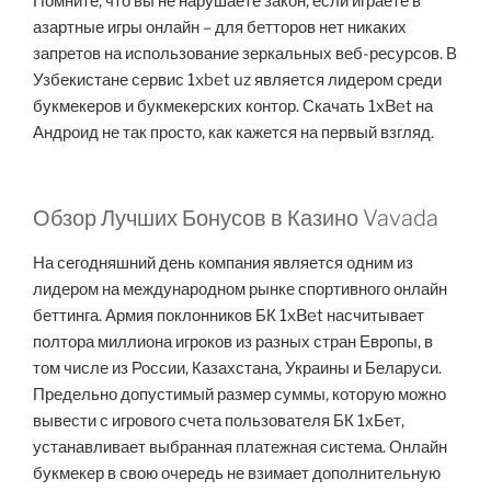
Помните, что вы не нарушаете закон, если играете в
азартные игры онлайн – для бетторов нет никаких
запретов на использование зеркальных веб-ресурсов. В
Узбекистане сервис 1xbet uz является лидером среди
букмекеров и букмекерских контор. Скачать 1xBet на
Андроид не так просто, как кажется на первый взгляд.
Обзор Лучших Бонусов в Казино Vavada
На сегодняшний день компания является одним из
лидером на международном рынке спортивного онлайн
беттинга. Армия поклонников БК 1xBet насчитывает
полтора миллиона игроков из разных стран Европы, в
том числе из России, Казахстана, Украины и Беларуси.
Предельно допустимый размер суммы, которую можно
вывести с игрового счета пользователя БК 1хБет,
устанавливает выбранная платежная система. Онлайн
букмекер в свою очередь не взимает дополнительную