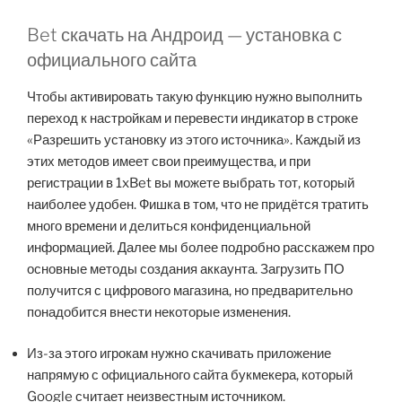
Bet скачать на Андроид — установка с
официального сайта
Чтобы активировать такую функцию нужно выполнить
переход к настройкам и перевести индикатор в строке
«Разрешить установку из этого источника». Каждый из
этих методов имеет свои преимущества, и при
регистрации в 1xBet вы можете выбрать тот, который
наиболее удобен. Фишка в том, что не придётся тратить
много времени и делиться конфиденциальной
информацией. Далее мы более подробно расскажем про
основные методы создания аккаунта. Загрузить ПО
получится с цифрового магазина, но предварительно
понадобится внести некоторые изменения.
Из-за этого игрокам нужно скачивать приложение
напрямую с официального сайта букмекера, который
Google считает неизвестным источником.