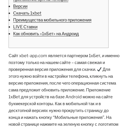
Версии
Скачать 1xbet
Преимущества мобильного приложения
LIVE Ставки
Как обновить «1хБет» на Андроид
Сайт xbet-app.com является партнером 1хБет, и именно
поэтому только на нашем сайте – самая свежая и
проверенная версия приложения для скачки.
Для
этого нужно войти в настройки телефона, кликнуть на
версию приложения, после чего операционная система
сама предложит обновить приложение. Приложение
1xBet для устройств на базе Android можно на сайте
букмекерской конторы. Как в мобильной так и в
десктопной версиях нужно прокрутить страницу до
конца и нажать кнопку “Мобильные приложения”. На
новой странице нажмите на зеленую кнопку с логотипом