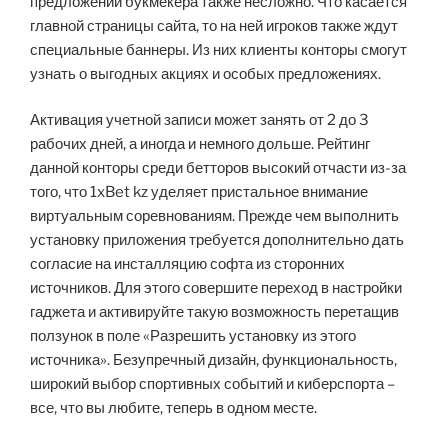
предложений букмекера также несложно. Что касается
главной страницы сайта, то на ней игроков также ждут
специальные баннеры. Из них клиенты конторы смогут
узнать о выгодных акциях и особых предложениях.
Активация учетной записи может занять от 2 до 3
рабочих дней, а иногда и немного дольше. Рейтинг
данной конторы среди бетторов высокий отчасти из-за
того, что 1xBet kz уделяет пристальное внимание
виртуальным соревнованиям. Прежде чем выполнить
установку приложения требуется дополнительно дать
согласие на инсталляцию софта из сторонних
источников. Для этого совершите переход в настройки
гаджета и активируйте такую возможность перетащив
ползунок в поле «Разрешить установку из этого
источника». Безупречный дизайн, функциональность,
широкий выбор спортивных событий и киберспорта –
все, что вы любите, теперь в одном месте.