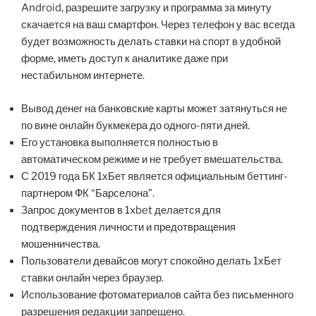
Android, разрешите загрузку и программа за минуту
скачается на ваш смартфон. Через телефон у вас всегда
будет возможность делать ставки на спорт в удобной
форме, иметь доступ к аналитике даже при
нестабильном интернете.
Вывод денег на банковские карты может затянуться не
по вине онлайн букмекера до одного-пяти дней.
Его установка выполняется полностью в
автоматическом режиме и не требует вмешательства.
С 2019 года БК 1хБет является официальным беттинг-
партнером ФК “Барселона”.
Запрос документов в 1xbet делается для
подтверждения личности и предотвращения
мошенничества.
Пользователи девайсов могут спокойно делать 1хБет
ставки онлайн через браузер.
Использование фотоматериалов сайта без письменного
разрешения редакции запрещено.