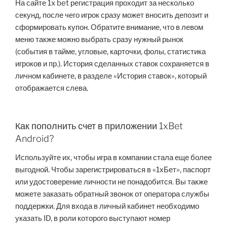
На сайте 1x bet регистрация проходит за несколько
секунд, после чего игрок сразу может вносить депозит и
сформировать купон. Обратите внимание, что в левом
меню также можно выбрать сразу нужный рынок
(события в тайме, угловые, карточки, фолы, статистика
игроков и пр.). История сделанных ставок сохраняется в
личном кабинете, в разделе «История ставок», который
отображается слева.
Как пополнить счет в приложении 1xBet
Android?
Используйте их, чтобы игра в компании стала еще более
выгодной. Чтобы зарегистрироваться в «1хБет», паспорт
или удостоверение личности не понадобится. Вы также
можете заказать обратный звонок от оператора службы
поддержки. Для входа в личный кабинет необходимо
указать ID, в роли которого выступают номер