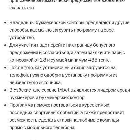
приложение автоматически предложит пользователю
скачать его.
Владельцы букмекерской конторы предлагают и другие
способы, как можно загрузить программу на своё
устройство.
Для участия надо перейти на страницу бонусного
предложения и согласиться, а затем заключить пари с
котировкой от 1,8 и суммой минимум 485 тенге.
После того, как установочный файл загрузится на
телефон, нужно одобрить установку программы из
неизвестного источника.
В Узбекистане сервис 1xbet uz является лидером среди
букмекеров и букмекерских контор.
Программа поможет оставаться в курсе самых
последних спортивных событий, а также предоставит
возможность сделать ставки на любимые команды
прямо с мобильного телефона.