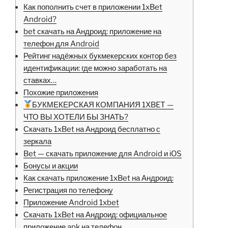
Как пополнить счет в приложении 1xBet
Android?
bet скачать на Андроид: приложение на
телефон для Android
Рейтинг надёжных букмекерских контор без
идентификации: где можно заработать на
ставках…
Похожие приложения
БУКМЕКЕРСКАЯ КОМПАНИЯ 1XBET —
ЧТО ВЫ ХОТЕЛИ БЫ ЗНАТЬ?
Скачать 1xBet на Андроид бесплатно с
зеркала
Bet — скачать приложение для Android и іOS
Бонусы и акции
Как скачать приложение 1xBet на Андроид:
Регистрация по телефону
Приложение Android 1xbet
Скачать 1xBet на Андроид: официальное
приложение apk на телефон