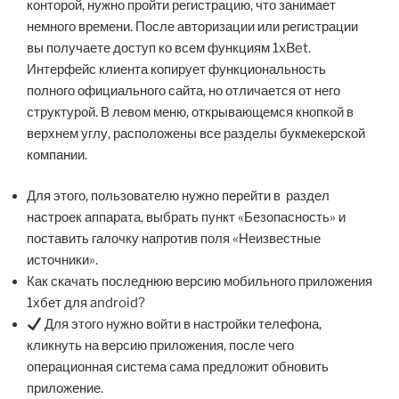
конторой, нужно пройти регистрацию, что занимает
немного времени. После авторизации или регистрации
вы получаете доступ ко всем функциям 1xBet.
Интерфейс клиента копирует функциональность
полного официального сайта, но отличается от него
структурой. В левом меню, открывающемся кнопкой в
верхнем углу, расположены все разделы букмекерской
компании.
Для этого, пользователю нужно перейти в раздел
настроек аппарата, выбрать пункт «Безопасность» и
поставить галочку напротив поля «Неизвестные
источники».
Как скачать последнюю версию мобильного приложения
1хбет для android?
Для этого нужно войти в настройки телефона,
кликнуть на версию приложения, после чего
операционная система сама предложит обновить
приложение.