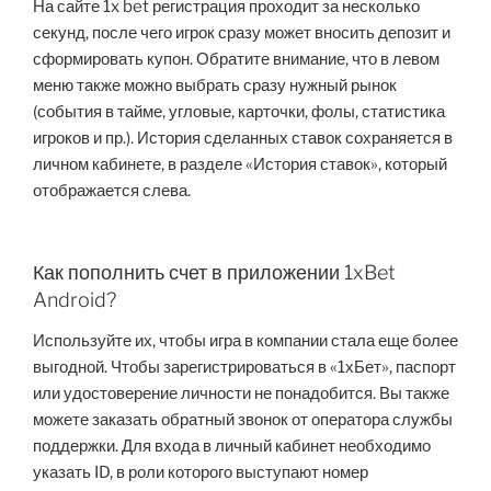
На сайте 1x bet регистрация проходит за несколько
секунд, после чего игрок сразу может вносить депозит и
сформировать купон. Обратите внимание, что в левом
меню также можно выбрать сразу нужный рынок
(события в тайме, угловые, карточки, фолы, статистика
игроков и пр.). История сделанных ставок сохраняется в
личном кабинете, в разделе «История ставок», который
отображается слева.
Как пополнить счет в приложении 1xBet
Android?
Используйте их, чтобы игра в компании стала еще более
выгодной. Чтобы зарегистрироваться в «1хБет», паспорт
или удостоверение личности не понадобится. Вы также
можете заказать обратный звонок от оператора службы
поддержки. Для входа в личный кабинет необходимо
указать ID, в роли которого выступают номер