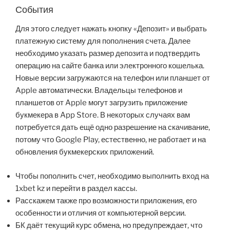
События
Для этого следует нажать кнопку «Депозит» и выбрать
платежную систему для пополнения счета. Далее
необходимо указать размер депозита и подтвердить
операцию на сайте банка или электронного кошелька.
Новые версии загружаются на телефон или планшет от
Apple автоматически. Владельцы телефонов и
планшетов от Apple могут загрузить приложение
букмекера в App Store. В некоторых случаях вам
потребуется дать ещё одно разрешение на скачивание,
потому что Google Play, естественно, не работает и на
обновления букмекерских приложений.
Чтобы пополнить счет, необходимо выполнить вход на
1xbet kz и перейти в раздел кассы.
Расскажем также про возможности приложения, его
особенности и отличия от компьютерной версии.
БК даёт текущий курс обмена, но предупреждает, что