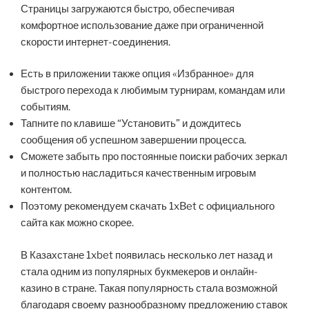
Страницы загружаются быстро, обеспечивая
комфортное использование даже при ограниченной
скорости интернет-соединения.
Есть в приложении также опция «Избранное» для
быстрого перехода к любимым турнирам, командам или
событиям.
Тапните по клавише “Установить” и дождитесь
сообщения об успешном завершении процесса.
Сможете забыть про постоянные поиски рабочих зеркал
и полностью насладиться качественным игровым
контентом.
Поэтому рекомендуем скачать 1xBet с официального
сайта как можно скорее.
В Казахстане 1xbet появилась несколько лет назад и
стала одним из популярных букмекеров и онлайн-
казино в стране. Такая популярность стала возможной
благодаря своему разнообразному предложению ставок