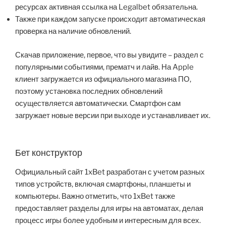
ресурсах активная ссылка на Legalbet обязательна.
Также при каждом запуске происходит автоматическая
проверка на наличие обновлений.
Скачав приложение, первое, что вы увидите – раздел с
популярными событиями, прематч и лайв. На Apple
клиент загружается из официального магазина ПО,
поэтому установка последних обновлений
осуществляется автоматически. Смартфон сам
загружает новые версии при выходе и устанавливает их.
Бет конструктор
Официальный сайт 1xBet разработан с учетом разных
типов устройств, включая смартфоны, планшеты и
компьютеры. Важно отметить, что 1xBet также
предоставляет разделы для игры на автоматах, делая
процесс игры более удобным и интересным для всех.