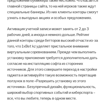
предложений букмекера также несложно. Что касается
главной страницы сайта, то на ней игроков также ждут
специальные баннеры. Из них клиенты конторы смогут
узнать о выгодных акциях и особых предложениях.
Активация учетной записи может занять от 2 до 3
рабочих дней, а иногда и немного дольше. Рейтинг
данной конторы среди бетторов высокий отчасти из-за
того, что 1xBet kz уделяет пристальное внимание
виртуальным соревнованиям. Прежде чем выполнить
установку приложения требуется дополнительно дать
согласие на инсталляцию софта из сторонних
источников. Для этого совершите переход в настройки
гаджета и активируйте такую возможность перетащив
ползунок в поле «Разрешить установку из этого
источника». Безупречный дизайн, функциональность,
широкий выбор спортивных событий и киберспорта –
все, что вы любите, теперь в одном месте.