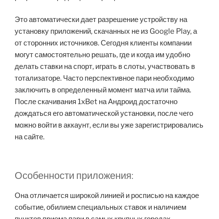
Это автоматически дает разрешение устройству на
установку приложений, скачанных не из Google Play, а
от сторонних источников. Сегодня клиенты компании
могут самостоятельно решать, где и когда им удобно
делать ставки на спорт, играть в слоты, участвовать в
тотализаторе. Часто перспективное пари необходимо
заключить в определенный момент матча или тайма.
После скачивания 1xBet на Андроид достаточно
дождаться его автоматической установки, после чего
можно войти в аккаунт, если вы уже зарегистрировались
на сайте.
Особенности приложения:
Она отличается широкой линией и росписью на каждое
событие, обилием специальных ставок и наличием
пунктов приема пари в самых крупных городах