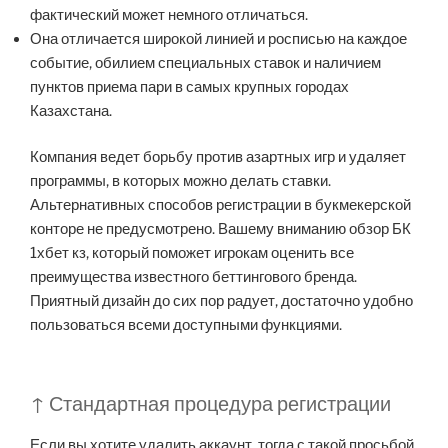
фактический может немного отличаться.
Она отличается широкой линией и росписью на каждое
событие, обилием специальных ставок и наличием
пунктов приема пари в самых крупных городах
Казахстана.
Компания ведет борьбу против азартных игр и удаляет
программы, в которых можно делать ставки.
Альтернативных способов регистрации в букмекерской
конторе не предусмотрено. Вашему вниманию обзор БК
1хбет кз, который поможет игрокам оценить все
преимущества известного беттингового бренда.
Приятный дизайн до сих пор радует, достаточно удобно
пользоваться всеми доступными функциями.
↑ Стандартная процедура регистрации
Если вы хотите удалить аккаунт, тогда с такой просьбой