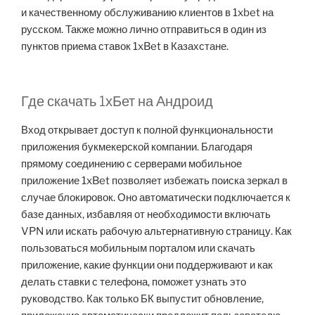
и качественному обслуживанию клиентов в 1xbet на
русском. Также можно лично отправиться в один из
пунктов приема ставок 1xBet в Казахстане.
Где скачать 1хБет на Андроид
Вход открывает доступ к полной функциональности
приложения букмекерской компании. Благодаря
прямому соединению с серверами мобильное
приложение 1xBet позволяет избежать поиска зеркал в
случае блокировок. Оно автоматически подключается к
базе данных, избавляя от необходимости включать
VPN или искать рабочую альтернативную страницу. Как
пользоваться мобильным порталом или скачать
приложение, какие функции они поддерживают и как
делать ставки с телефона, поможет узнать это
руководство. Как только БК выпустит обновление,