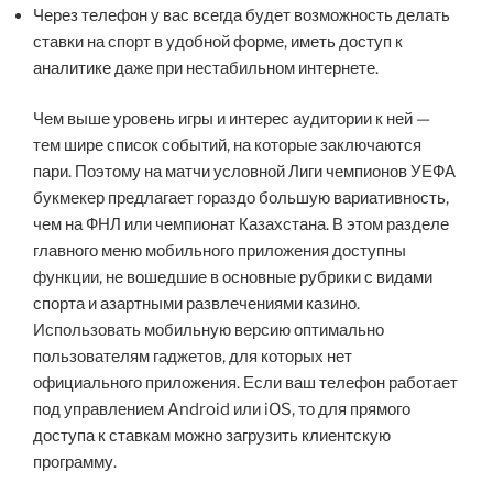
Через телефон у вас всегда будет возможность делать
ставки на спорт в удобной форме, иметь доступ к
аналитике даже при нестабильном интернете.
Чем выше уровень игры и интерес аудитории к ней —
тем шире список событий, на которые заключаются
пари. Поэтому на матчи условной Лиги чемпионов УЕФА
букмекер предлагает гораздо большую вариативность,
чем на ФНЛ или чемпионат Казахстана. В этом разделе
главного меню мобильного приложения доступны
функции, не вошедшие в основные рубрики с видами
спорта и азартными развлечениями казино.
Использовать мобильную версию оптимально
пользователям гаджетов, для которых нет
официального приложения. Если ваш телефон работает
под управлением Android или iOS, то для прямого
доступа к ставкам можно загрузить клиентскую
программу.