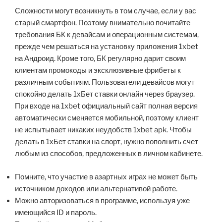
Сложности могут возникнуть в том случае, если у вас
старый смартфон. Поэтому внимательно почитайте
требования БК к девайсам и операционным системам,
прежде чем решаться на установку приложения 1xbet
на Андроид. Кроме того, БК регулярно дарит своим
клиентам промокоды и эксклюзивные фрибеты к
различным событиям. Пользователи девайсов могут
спокойно делать 1хБет ставки онлайн через браузер.
При входе на 1xbet официальный сайт полная версия
автоматически сменяется мобильной, поэтому клиент
не испытывает никаких неудобств 1xbet apk. Чтобы
делать в 1хБет ставки на спорт, нужно пополнить счет
любым из способов, предложенных в личном кабинете.
Помните, что участие в азартных играх не может быть
источником доходов или альтернативой работе.
Можно авторизоваться в программе, используя уже
имеющийся ID и пароль.