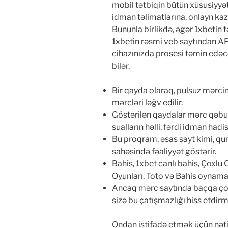
mobil tətbiqin bütün xüsusiyyət
idman təlimatlarına, onlayn kazi
Bununla birlikdə, əgər 1xbetin
1xbetin rəsmi veb saytından APK 
cihazınızda prosesi təmin edəcək
bilər.
Bir qayda olaraq, pulsuz mərcin
mərcləri ləğv edilir.
Göstərilən qaydalar mərc qəbul
sualların həlli, fərdi idman hadi
Bu proqram, əsas sayt kimi, qu
sahəsində fəaliyyət göstərir.
Bahis, 1xbet canlı bahis, Çoxlu 
Oyunları, Toto və Bahis oynama
Ancaq mərc saytında baçqa çoxs
sizə bu çatışmazlığı hiss etdir
Ondan istifadə etmək üçün nəti