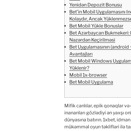
Yenidən Depozit Bonusu
Bet’in Mobil Uygulamasını I
Kolaydır, Ancak Yüklenmezs
Bet Mobil Yükle Bonuslar
Bet Azərbaycan Bukmekeri: 
Nəzərdən Keçirilməsi
Bet Uygulamasının (android +
Avantajları
Bet Mobil Windows Uygulam
Yüklenir?
Mobil 1x-browser
Bet Mobil Uygulama
Mifik canlılar, epik qonaqlar v
inananları gözlədiyi ən yaxşı o
dünyasına batırın. 1xbet, idman 
mükəmməl oyun təklifləri ilə ta