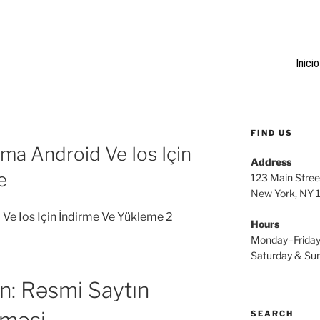
Inicio
FIND US
ma Android Ve Ios Için
Address
e
123 Main Stree
New York, NY
e Ios Için İndirme Ve Yükleme 2
Hours
Monday–Frida
Saturday & S
n: Rəsmi Saytın
SEARCH