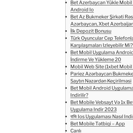
Bet Azerbaycan Yükle Mobil 
Android Io
Bet Az Bukmeker Şirkəti Rəs
Azərbaycan, Xbet Azerbaijan
İlk Depozit Bonusu
Türk Oyuncular Cep Telefonla
Karşılaşmaları Izleyebilir Mi?
Bet Mobil Uygulama Android 
İndirme Ve Yükleme 20
Mobil Web Site (1xbet Mobi
Pariez Azərbaycan Bukmeke
Saytın Nəzərdən Keçirilməsi
Bet Mobil Android Uygulama
Indirilir?
Bet Mobile Vebsayt Və 1x Be
Uygulama Indir 2023
বাজি Ios Uygulaması Nasıl Indir
Bet Mobile Tətbiqi – App
Canlı