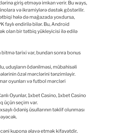
lərinə giriş etməyə imkan verir. Bu ways,
nolara və ikramiylərə dəstək göstərilir.
 tətbiqi hələ də mağazada yoxdursa,
faylı endirilə bilər. Bu, Android
 olan bir tətbiq yükleyicisi ilə edilə
 bitmə tarixi var, bundan sonra bonus
u, uduşların ödənilməsi, mübahisəli
sələrinin özəl mərclərini tənzimləyir.
mar oyunları və futbol mərcləri
Canlı Oyunlar, 1xbet Casino, 1xbet Casino
q üçün seçim var.
aylı ödəniş üsullarının təklif olunması
məyəcək.
cəni kupona əlavə etmək kifayətdir,