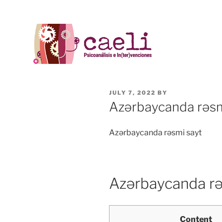
JULY 7, 2022
BY
Azərbaycanda rəsm
Azərbaycanda rəsmi sayt
Azərbaycanda rə
Content