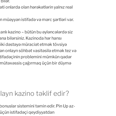
ilər.
ti onlarda olan hərəkətlərin yalnız real
müəyyən istifadə və mərc şərtləri var.
 canlı kazino – bütün bu əyləncələrdə siz
na bilərsiniz. Kazinoda hər hansı
iki dəstəyə müraciət etmək tövsiyə
ən onlayn söhbət vasitəsilə etmək tez və
istifadəçinin problemini mümkün qədər
 mütəxəssis çağırmaq üçün bir düymə
ayn kazino təklif edir?
onuslar sistemini təmin edir. Pin Up az-
 üçün istifadəçi qeydiyyatdan