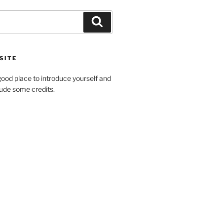
SITE
ood place to introduce yourself and
clude some credits.