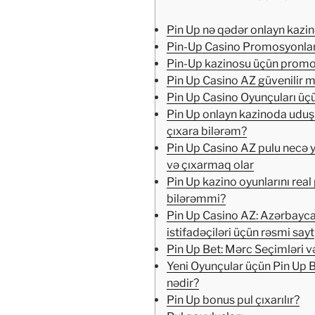
Pin Up nə qədər onlayn kazino
Pin-Up Casino Promosyonları
Pin-Up kazinosu üçün prom
Pin Up Casino AZ güvenilir m
Pin Up Casino Oyunçuları üç
Pin Up onlayn kazinoda uduş
çıxara bilərəm?
Pin Up Casino AZ pulu necə 
və çıxarmaq olar
Pin Up kazino oyunlarını real
bilərəmmi?
Pin Up Casino AZ: Azərbayc
istifadəçiləri üçün rəsmi sayt
Pin Up Bet: Mərc Seçimləri v
Yeni Oyunçular üçün Pin Up 
nədir?
Pin Up bonus pul çıxarılır?