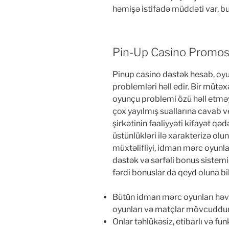
həmişə istifadə müddəti var, bu ta
Pin-Up Casino Promosy
Pinup casino dəstək hesab, oyu
problemləri həll edir. Bir mütə
oyunçu problemi özü həll etməyə
çox yayılmış suallarına cavab v
şirkətinin fəaliyyəti kifayət qə
üstünlükləri ilə xarakterizə ol
müxtəlifliyi, idman mərc oyunl
dəstək və sərfəli bonus sistemi
fərdi bonuslar da qeyd oluna bi
Bütün idman mərc oyunları həv
oyunları və matçlar mövcuddur
Onlar təhlükəsiz, etibarlı və f