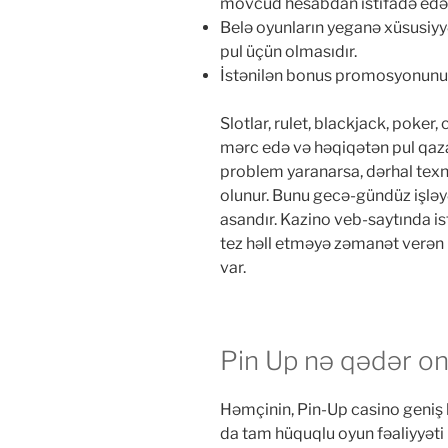
mövcud hesabdan istifadə edə b
Belə oyunların yeganə xüsusiyyə
pul üçün olmasıdır.
İstənilən bonus promosyonunun 
Slotlar, rulet, blackjack, poker,
mərc edə və həqiqətən pul qaza
problem yaranarsa, dərhal texn
olunur. Bunu gecə-gündüz işləy
asandır. Kazino veb-saytında 
tez həll etməyə zəmanət verən
var.
Pin Up nə qədər onl
Həmçinin, Pin-Up casino geniş b
da tam hüquqlu oyun fəaliyyəti