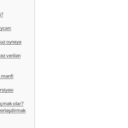
ı?
ycan:
suz oynaya
ez verilən
ə mənfi
rsiyası
eçmək olar?
yerləşdirmək