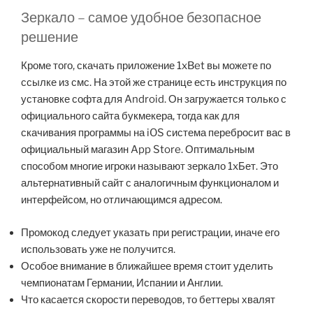
Зеркало – самое удобное безопасное
решение
Кроме того, скачать приложение 1xBet вы можете по
ссылке из смс. На этой же странице есть инструкция по
установке софта для Android. Он загружается только с
официального сайта букмекера, тогда как для
скачивания программы на iOS система перебросит вас в
официальный магазин App Store. Оптимальным
способом многие игроки называют зеркало 1xБет. Это
альтернативный сайт с аналогичным функционалом и
интерфейсом, но отличающимся адресом.
Промокод следует указать при регистрации, иначе его
использовать уже не получится.
Особое внимание в ближайшее время стоит уделить
чемпионатам Германии, Испании и Англии.
Что касается скорости переводов, то беттеры хвалят