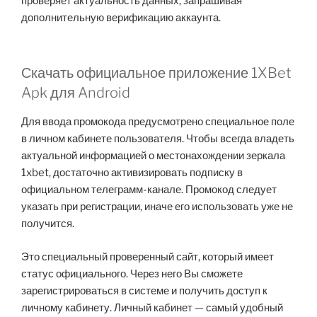
проверяет актуальность данных, запрашивая
дополнительную верификацию аккаунта.
Скачать официальное приложение 1XBet
Apk для Android
Для ввода промокода предусмотрено специальное поле
в личном кабинете пользователя. Чтобы всегда владеть
актуальной информацией о местонахождении зеркала
1xbet, достаточно активизировать подписку в
официальном телеграмм-канале. Промокод следует
указать при регистрации, иначе его использовать уже не
получится.
Это специальный проверенный сайт, который имеет
статус официального. Через него Вы сможете
зарегистрироваться в системе и получить доступ к
личному кабинету. Личный кабинет — самый удобный