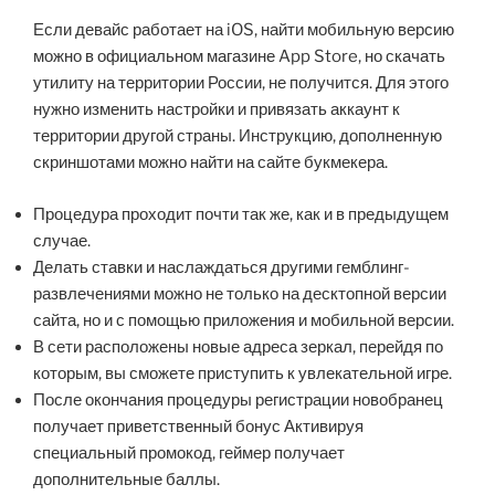
Если девайс работает на iOS, найти мобильную версию
можно в официальном магазине App Store, но скачать
утилиту на территории России, не получится. Для этого
нужно изменить настройки и привязать аккаунт к
территории другой страны. Инструкцию, дополненную
скриншотами можно найти на сайте букмекера.
Процедура проходит почти так же, как и в предыдущем
случае.
Делать ставки и наслаждаться другими гемблинг-
развлечениями можно не только на десктопной версии
сайта, но и с помощью приложения и мобильной версии.
В сети расположены новые адреса зеркал, перейдя по
которым, вы сможете приступить к увлекательной игре.
После окончания процедуры регистрации новобранец
получает приветственный бонус Активируя
специальный промокод, геймер получает
дополнительные баллы.