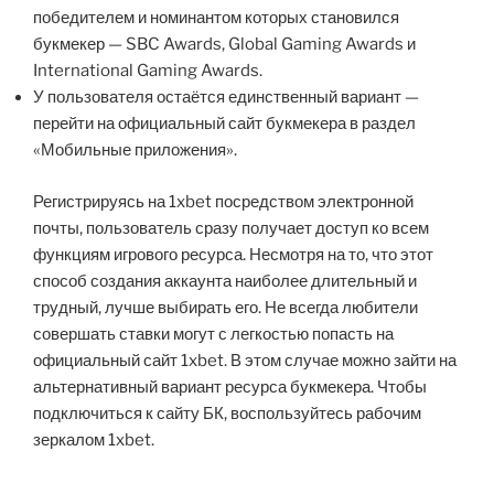
победителем и номинантом которых становился
букмекер — SBC Awards, Global Gaming Awards и
International Gaming Awards.
У пользователя остаётся единственный вариант —
перейти на официальный сайт букмекера в раздел
«Мобильные приложения».
Регистрируясь на 1xbet посредством электронной
почты, пользователь сразу получает доступ ко всем
функциям игрового ресурса. Несмотря на то, что этот
способ создания аккаунта наиболее длительный и
трудный, лучше выбирать его. Не всегда любители
совершать ставки могут с легкостью попасть на
официальный сайт 1xbet. В этом случае можно зайти на
альтернативный вариант ресурса букмекера. Чтобы
подключиться к сайту БК, воспользуйтесь рабочим
зеркалом 1xbet.