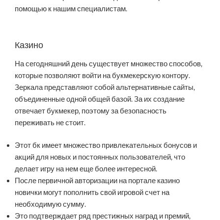
помощью к нашим специалистам.
Казино
На сегодняшний день существует множество способов,
которые позволяют войти на букмекерскую контору.
Зеркала представляют собой альтернативные сайты,
объединенные одной общей базой. За их создание
отвечает букмекер, поэтому за безопасность
переживать не стоит.
Этот бк имеет множество привлекательных бонусов и
акций для новых и постоянных пользователей, что
делает игру на нем еще более интересной.
После первичной авторизации на портале казино
новички могут пополнить свой игровой счет на
необходимую сумму.
Это подтверждает ряд престижных наград и премий,