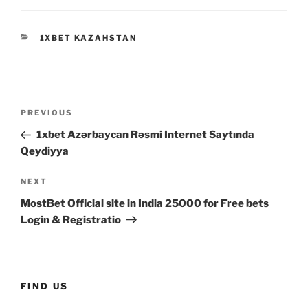
1XBET KAZAHSTAN
PREVIOUS
1xbet Azərbaycan Rəsmi Internet Saytında
Qeydiyya
NEXT
MostBet Official site in India 25000 for Free bets
Login & Registratio
FIND US