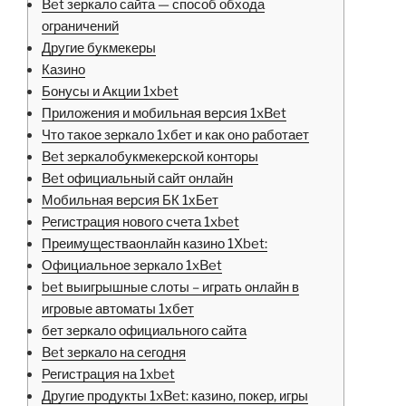
Bet зеркало сайта — способ обхода
ограничений
Другие букмекеры
Казино
Бонусы и Акции 1xbet
Приложения и мобильная версия 1xBet
Что такое зеркало 1хбет и как оно работает
Bet зеркалобукмекерской конторы
Bet официальный сайт онлайн
Мобильная версия БК 1хБет
Регистрация нового счета 1xbet
Преимуществаонлайн казино 1Xbet:
Официальное зеркало 1xBet
bet выигрышные слоты – играть онлайн в
игровые автоматы 1хбет
бет зеркало официального сайта
Bet зеркало на сегодня
Регистрация на 1xbet
Другие продукты 1xBet: казино, покер, игры