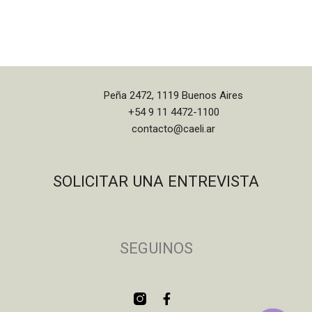
Peña 2472, 1119 Buenos Aires
+54 9 11 4472-1100
contacto@caeli.ar
SOLICITAR UNA ENTREVISTA
SEGUINOS