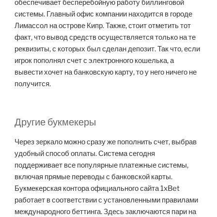
обеспечивает бесперебойную работу биллинговой
системы. Главный офис компании находится в городе
Лимассол на острове Кипр. Также, стоит отметить тот
факт, что вывод средств осуществляется только на те
реквизиты, с которых был сделан депозит. Так что, если
игрок пополнял счет с электронного кошелька, а
вывести хочет на банковскую карту, то у него ничего не
получится.
Другие букмекеры
Через зеркало можно сразу же пополнить счет, выбрав
удобный способ оплаты. Система сегодня
поддерживает все популярные платежные системы,
включая прямые переводы с банковской карты.
Букмекерская контора официального сайта 1xBet
работает в соответствии с установленными правилами
международного беттинга. Здесь заключаются пари на