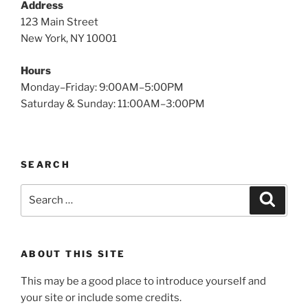
Address
123 Main Street
New York, NY 10001
Hours
Monday–Friday: 9:00AM–5:00PM
Saturday & Sunday: 11:00AM–3:00PM
SEARCH
ABOUT THIS SITE
This may be a good place to introduce yourself and
your site or include some credits.