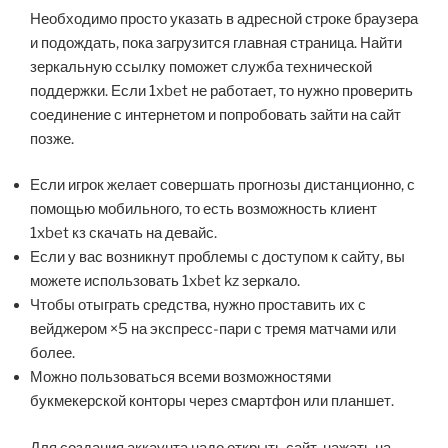
Необходимо просто указать в адресной строке браузера
и подождать, пока загрузится главная страница. Найти
зеркальную ссылку поможет служба технической
поддержки. Если 1xbet не работает, то нужно проверить
соединение с интернетом и попробовать зайти на сайт
позже.
Если игрок желает совершать прогнозы дистанционно, с
помощью мобильного, то есть возможность клиент
1xbet кз скачать на девайс.
Если у вас возникнут проблемы с доступом к сайту, вы
можете использовать 1xbet kz зеркало.
Чтобы отыграть средства, нужно проставить их с
вейджером ×5 на экспресс-пари с тремя матчами или
более.
Можно пользоваться всеми возможностями
букмекерской конторы через смартфон или планшет.
Для создания аккаунта надо открыть сайт, нажать на