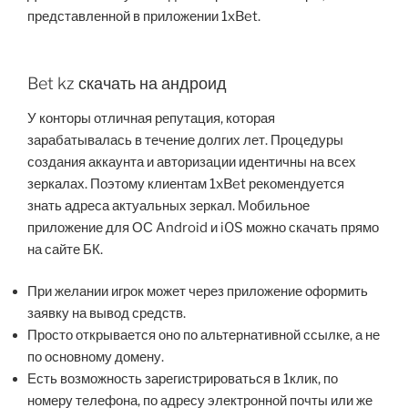
представленной в приложении 1xBet.
Bet kz скачать на андроид
У конторы отличная репутация, которая
зарабатывалась в течение долгих лет. Процедуры
создания аккаунта и авторизации идентичны на всех
зеркалах. Поэтому клиентам 1xBet рекомендуется
знать адреса актуальных зеркал. Мобильное
приложение для ОС Android и iOS можно скачать прямо
на сайте БК.
При желании игрок может через приложение оформить
заявку на вывод средств.
Просто открывается оно по альтернативной ссылке, а не
по основному домену.
Есть возможность зарегистрироваться в 1клик, по
номеру телефона, по адресу электронной почты или же