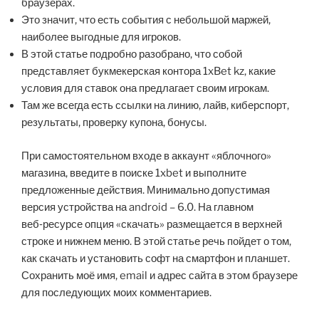
браузерах.
Это значит, что есть события с небольшой маржей,
наиболее выгодные для игроков.
В этой статье подробно разобрано, что собой
представляет букмекерская контора 1xBet kz, какие
условия для ставок она предлагает своим игрокам.
Там же всегда есть ссылки на линию, лайв, киберспорт,
результаты, проверку купона, бонусы.
При самостоятельном входе в аккаунт «яблочного»
магазина, введите в поиске 1xbet и выполните
предложенные действия. Минимально допустимая
версия устройства на android – 6.0. На главном
веб‑ресурсе опция «скачать» размещается в верхней
строке и нижнем меню. В этой статье речь пойдет о том,
как скачать и установить софт на смартфон и планшет.
Сохранить моё имя, email и адрес сайта в этом браузере
для последующих моих комментариев.