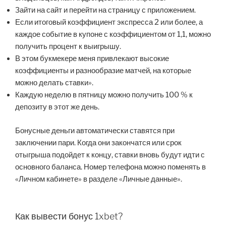
Зайти на сайт и перейти на страницу с приложением.
Если итоговый коэффициент экспресса 2 или более, а
каждое событие в купоне с коэффициентом от 1,1, можно
получить процент к выигрышу.
В этом букмекере меня привлекают высокие
коэффициенты и разнообразие матчей, на которые
можно делать ставки».
Каждую неделю в пятницу можно получить 100 % к
депозиту в этот же день.
Бонусные деньги автоматически ставятся при
заключении пари. Когда они закончатся или срок
отыгрыша подойдет к концу, ставки вновь будут идти с
основного баланса. Номер телефона можно поменять в
«Личном кабинете» в разделе «Личные данные».
Как вывести бонус 1xbet?