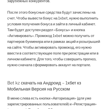
зарубежных конкурентов.
После этого бонусные средства будут зачислены на
счет. Чтобы вывести бонус на 1xbet, нужно выполнить
условия получения бонуса и зайти в личный кабинет.
Там будет доступен раздел «Бонусы» и кнопка
«Активировать». Промокод 1xbet можно получить от
партнеров букмекера или в рамках акций и розыгрышей
на сайте. Чтобы активировать промокод, его нужно
ввести в соответствующее поле при регистрации или в
личном кабинете. Для того, чтобы совершить прогноз,
нужно сначала сформировать аккаунт на портале.
Bet kz скачать на Андроид – 1хбет кз
Мобильная Версия на Русском
В меню слева есть кнопки «Авторизация» (для уже
зарегистрированных пользователей) и «Регистрация»