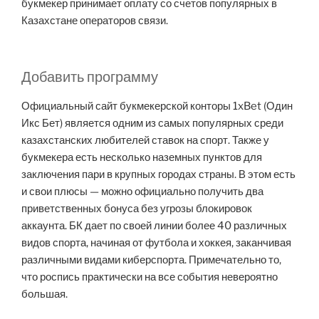
букмекер принимает оплату со счетов популярных в
Казахстане операторов связи.
Добавить программу
Официальный сайт букмекерской конторы 1xBet (Один
Икс Бет) является одним из самых популярных среди
казахстанских любителей ставок на спорт. Также у
букмекера есть несколько наземных пунктов для
заключения пари в крупных городах страны. В этом есть
и свои плюсы — можно официально получить два
приветственных бонуса без угрозы блокировок
аккаунта. БК дает по своей линии более 40 различных
видов спорта, начиная от футбола и хоккея, заканчивая
различными видами киберспорта. Примечательно то,
что роспись практически на все события невероятно
большая.