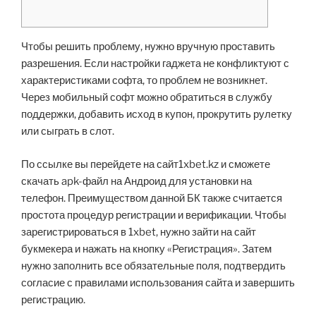
Чтобы решить проблему, нужно вручную проставить
разрешения. Если настройки гаджета не конфликтуют с
характеристиками софта, то проблем не возникнет.
Через мобильный софт можно обратиться в службу
поддержки, добавить исход в купон, прокрутить рулетку
или сыграть в слот.
По ссылке вы перейдете на сайт1xbet.kz и сможете
скачать apk-файл на Андроид для установки на
телефон. Преимуществом данной БК также считается
простота процедур регистрации и верификации. Чтобы
зарегистрироваться в 1xbet, нужно зайти на сайт
букмекера и нажать на кнопку «Регистрация». Затем
нужно заполнить все обязательные поля, подтвердить
согласие с правилами использования сайта и завершить
регистрацию.