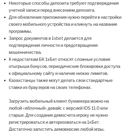
Некоторые способы депозита требуют подтверждения
учетной записи перед внесением депозита.
Для обновления приложения нужно перейти в настройки
своего мобильного устройства и кликнуть на название
программы.
Запрос документов в 1xbet делается для
подтверждения личности и предотвращения
мошенничества.
К недостаткам БК 1хБет относят сложные условия
отыгрыша бонусов, периодические блокировки доступа
к официальному сайту и наличие низких лимитов.
Казахстанцы также могут делать свои стандартные
ставки из браузеров на своих телефонах.
Загрузить мобильный клиент букмекера можно на
любой «яблочный» девайс с версией IOS 11.0 или
старше. Для создания демосчета игроку не нужно
регистрироваться и авторизоваться на 1хБет.
Достаточно запустить демоверсию любой игры,