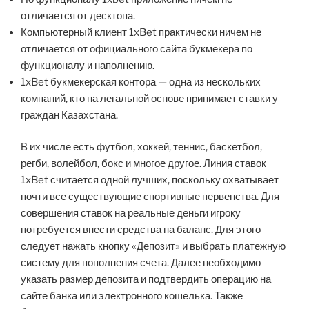
отличается от десктопа.
Компьютерный клиент 1xBet практически ничем не
отличается от официального сайта букмекера по
функционалу и наполнению.
1xBet букмекерская контора — одна из нескольких
компаний, кто на легальной основе принимает ставки у
граждан Казахстана.
В их числе есть футбол, хоккей, теннис, баскетбол,
регби, волейбол, бокс и многое другое. Линия ставок
1xBet считается одной лучших, поскольку охватывает
почти все существующие спортивные первенства. Для
совершения ставок на реальные деньги игроку
потребуется внести средства на баланс. Для этого
следует нажать кнопку «Депозит» и выбрать платежную
систему для пополнения счета. Далее необходимо
указать размер депозита и подтвердить операцию на
сайте банка или электронного кошелька. Также