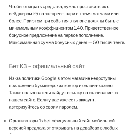
Чтобы отыграть средства, нужно проставить их с
вейджером ×5 на экспресс-пари с тремя матчами или
более. При этом три события в купоне должны быть с
минимальным коэффициентом 1,40. Приветственное
бонусное предложение на первое пополнение.
Максимальная сумма бонусных денег — 50 тысяч тенге.
Бет КЗ – официальный сайт
Из-за политики Google в этом магазине недоступны
приложения букмекерских контор и онлайн-казино.
Также пользователи найдут ссылку на скачивание на
нашем сайте. Если у вас уже есть аккаунт,
авторизуйтесь со своим паролем.
Организаторы 1xbet официальный сайт мобильной
версией предлагают открывать на девайсах в любых