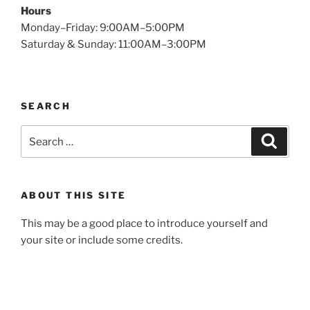
Hours
Monday–Friday: 9:00AM–5:00PM
Saturday & Sunday: 11:00AM–3:00PM
SEARCH
ABOUT THIS SITE
This may be a good place to introduce yourself and
your site or include some credits.