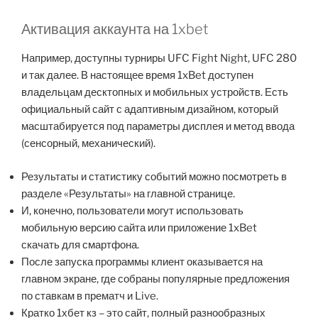
Активация аккаунта на 1xbet
Например, доступны турниры UFC Fight Night, UFC 280
и так далее. В настоящее время 1xBet доступен
владельцам десктопных и мобильных устройств. Есть
официальный сайт с адаптивным дизайном, который
масштабируется под параметры дисплея и метод ввода
(сенсорный, механический).
Результаты и статистику событий можно посмотреть в
разделе «Результаты» на главной странице.
И, конечно, пользователи могут использовать
мобильную версию сайта или приложение 1xBet
скачать для смартфона.
После запуска программы клиент оказывается на
главном экране, где собраны популярные предложения
по ставкам в прематч и Live.
Кратко 1хбет кз – это сайт, полный разнообразных