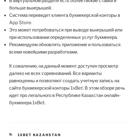
В виртуальном разделе есть более гибкие ставки и
больше выигрышей.
Система переведет клиента букмекерской конторы в
App Store.
Это может потребоваться при выводе выигрышей или
при использовании определенных услуг букмекера.
Рекомендуем обновлять приложение и пользоваться
всеми новейшими разработками.
К сожалению, на данный момент доступен просмотр
далеко не всех соревнований. Все варианты
равноценны и позволяют создать учетную запись на
сайте букмекерской конторы 1xBet. В этом обзоре речь
идет про легального в Республике Казахстан онлайн-
букмекера 1xBet.
1XBET KAZAHSTAN