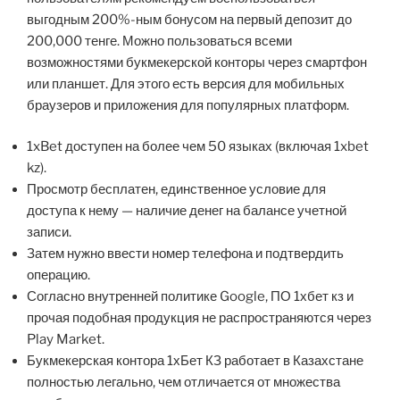
выгодным 200%-ным бонусом на первый депозит до
200,000 тенге. Можно пользоваться всеми
возможностями букмекерской конторы через смартфон
или планшет. Для этого есть версия для мобильных
браузеров и приложения для популярных платформ.
1xBet доступен на более чем 50 языках (включая 1xbet
kz).
Просмотр бесплатен, единственное условие для
доступа к нему — наличие денег на балансе учетной
записи.
Затем нужно ввести номер телефона и подтвердить
операцию.
Согласно внутренней политике Google, ПО 1хбет кз и
прочая подобная продукция не распространяются через
Play Market.
Букмекерская контора 1хБет КЗ работает в Казахстане
полностью легально, чем отличается от множества