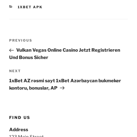
1XBET APK
PREVIOUS
Vulkan Vegas Online Casino Jetzt Registrieren
Und Bonus Sicher
NEXT
1xBet AZ rəsmi sayt 1xBet Azərbaycan bukmeker
kontoru, bonuslar, AP
FIND US
Address