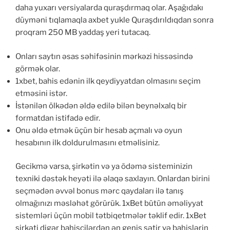
daha yuxarı versiyalarda quraşdırmaq olar. Aşağıdakı
düyməni tıqlamaqla axbet yukle Quraşdırıldıqdan sonra
proqram 250 MB yaddaş yeri tutacaq.
Onları saytın əsas səhifəsinin mərkəzi hissəsində
görmək olar.
1xbet, bahis edənin ilk qeydiyyatdan olmasını seçim
etməsini istər.
İstənilən ölkədən əldə edilə bilən beynəlxalq bir
formatdan istifadə edir.
Onu əldə etmək üçün bir hesab açmalı və oyun
hesabının ilk doldurulmasını etməlisiniz.
Gecikmə varsa, şirkətin və ya ödəmə sisteminizin
texniki dəstək heyəti ilə əlaqə saxlayın. Onlardan birini
seçmədən əvvəl bonus mərc qaydaları ilə tanış
olmağınızı məsləhət görürük. 1xBet bütün əməliyyat
sistemləri üçün mobil tətbiqetmələr təklif edir. 1xBet
şirkəti digər bahisçilərdən ən geniş sətir və bahislərin