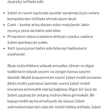
ziyarətçi istifadə edir.
1xbet-in rəsmi saytında oyunlar oynamaq üçün onlara
kompüterdən istifadə etmək lazım deyil.
Canlı – bunlar artıq davam edən matçlardır, lakin
oyunçu yenə də bahis edə bilər.
Proqramın əlavə icazələrə ehtiyacı yoxdur, sadəcə
1xbet azerbaycan yukle.
Xətt oyunçunun bahis edə biləcəyi hadisələrin
siyahısıdır.
Əsas üstünlüklərə yüksək əmsallar, idman və digər
tədbirlərin böyük seçimi və zəngin bonus seçimi
daxildir. Mobil brauzerinizin rəsmi 1xbet mobil ünvanını
(bk1x.mobi) yazmanız lazımdır, sonra 1xbet mobil
ünvanına avtomatik olaraq bağlana. Digər bir üsul də
1xbet yazaraq bir axtarış mühərrikinə girməkdir. Bir
başqa mobil açma əməliyyatı də xüsusi 1xbet
xidmətlərindən biri olan bir mobil tətbiq istifadə. 1xbet