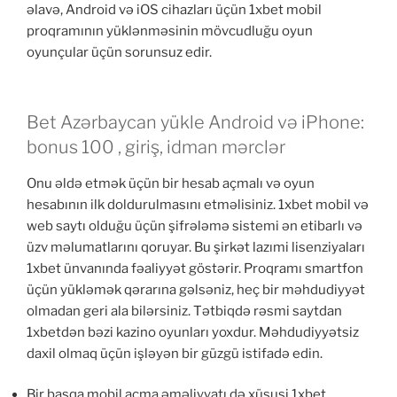
əlavə, Android və iOS cihazları üçün 1xbet mobil
proqramının yüklənməsinin mövcudluğu oyun
oyunçular üçün sorunsuz edir.
Bet Azərbaycan yükle Android və iPhone:
bonus 100 , giriş, idman mərclər
Onu əldə etmək üçün bir hesab açmalı və oyun
hesabının ilk doldurulmasını etməlisiniz. 1xbet mobil və
web saytı olduğu üçün şifrələmə sistemi ən etibarlı və
üzv məlumatlarını qoruyar. Bu şirkət lazımi lisenziyaları
1xbet ünvanında fəaliyyət göstərir. Proqramı smartfon
üçün yükləmək qərarına gəlsəniz, heç bir məhdudiyyət
olmadan geri ala bilərsiniz. Tətbiqdə rəsmi saytdan
1xbetdən bəzi kazino oyunları yoxdur. Məhdudiyyətsiz
daxil olmaq üçün işləyən bir güzgü istifadə edin.
Bir başqa mobil açma əməliyyatı də xüsusi 1xbet