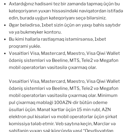
Axtardığınız hadisəni tez bir zamanda tapmaq üçün bu
kateqoriyanın yuxarı hissəsindəki naviqatordan istifadə
edin, burada uyğun kateqoriyanı seçə bilərsiniz.
Əgər belədirsə, 1xbet sizin üçün ən yaxşı bahis saytıdır
və ya bukmеykеr kontoru.
Bu kimi hallarla rastlaşmaq istəmirsənsə, 1xbet
proqrami yukle.
Vəsaitləri Visa, Mastercard, Maestro, Visa Qiwi Wallet
ödəniş sistemləri və Beeline, MTS, Tele2 və Megafon
mobil operatorları vasitəsilə çıxarmaq olar.
Vəsaitləri Visa, Mastercard, Maestro, Visa Qiwi Wallet
ödəniş sistemləri və Beeline, MTS, Tele2 və Megafon
mobil operatorları vasitəsilə çıxarmaq olar. Minimum
pul çixarmaq məbləği 100AZN-dir bütün odeme
üsullari üçün. Manat kartlar üçün 15 min rubl, AZN
elektron pul kisələri və mobil operatorlar üçün şirkət
komissiya tələb etmir. Veb saytına keçin, Mərclər və
səhifənin yuxarı sağ küncündə yaşıl “Qeydiyyatdan