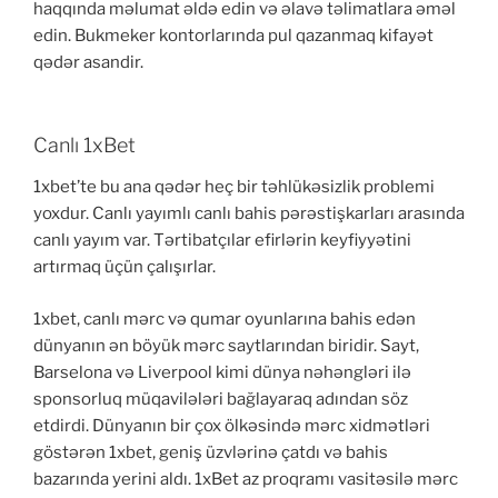
haqqında məlumat əldə edin və əlavə təlimatlara əməl
edin. Bukmeker kontorlarında pul qazanmaq kifayət
qədər asandir.
Canlı 1xBet
1xbet’te bu ana qədər heç bir təhlükəsizlik problemi
yoxdur. Canlı yayımlı canlı bahis pərəstişkarları arasında
canlı yayım var. Tərtibatçılar efirlərin keyfiyyətini
artırmaq üçün çalışırlar.
1xbet, canlı mərc və qumar oyunlarına bahis edən
dünyanın ən böyük mərc saytlarından biridir. Sayt,
Barselona və Liverpool kimi dünya nəhəngləri ilə
sponsorluq müqavilələri bağlayaraq adından söz
etdirdi. Dünyanın bir çox ölkəsində mərc xidmətləri
göstərən 1xbet, geniş üzvlərinə çatdı və bahis
bazarında yerini aldı. 1xBet az proqramı vasitəsilə mərc