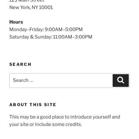
123 Main Street
New York, NY 10001
Hours
Monday–Friday: 9:00AM–5:00PM
Saturday & Sunday: 11:00AM–3:00PM
SEARCH
ABOUT THIS SITE
This may be a good place to introduce yourself and
your site or include some credits.