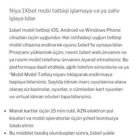
Niyə 1Xbet mobi tətbiqi işləməyə və ya səhv
işləyə bilər
1xbet mobil tətbiqi iOS, Android və Windows Phone
cihazları üçün uyğundur. Hər istifadəçi uyğun tətbiqi
mobil cihazına endirərək oyunu 1xbet’te oynaya bilər.
Proqramı yükləmək üçün, rəsmi 1xbet web ünvanını və
ya rəsmi mobil telefonu ünvanını ziyarət etməlisiniz. Bu
platformaya daxil etdikdə, ağıllı telefon simvoluna və ya
“Mobil Mobil Tətbiq nişanı tıklayarak endirməyə
başlaya bilərsiniz. Saytda idman mərc oyunlarına əlavə
olaraq siz kazinolar, oyunlar, o cümlədən kart oyunları
və virtual idman növləri tapa bilərsiniz.
Manat kartlar üçün 15 min rubl, AZN elektron pul
kisələri və mobil operatorlar üçün şirkət komissiya
tələb etmir.
Bu müddət təsdiq olunduqdan sonra, 1xbet yukle