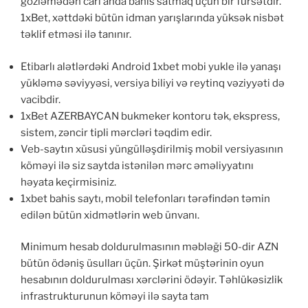
gözləmədən cari anda bahis satmaq üçün bir fürsətdir.
1xBet, xəttdəki bütün idman yarışlarında yüksək nisbət
təklif etməsi ilə tanınır.
Etibarlı alətlərdəki Android 1xbet mobi yukle ilə yanaşı
yükləmə səviyyəsi, versiya biliyi və reytinq vəziyyəti də
vacibdir.
1xBet AZERBAYCAN bukmeker kontoru tək, ekspress,
sistem, zəncir tipli mərcləri təqdim edir.
Veb-saytın xüsusi yüngülləşdirilmiş mobil versiyasının
köməyi ilə siz saytda istənilən mərc əməliyyatını
həyata keçirmisiniz.
1xbet bahis saytı, mobil telefonları tərəfindən təmin
edilən bütün xidmətlərin web ünvanı.
Minimum hesab doldurulmasının məbləği 50-dir AZN
bütün ödəniş üsulları üçün. Şirkət müştərinin oyun
hesabının doldurulması xərclərini ödəyir. Təhlükəsizlik
infrastrukturunun köməyi ilə sayta tam