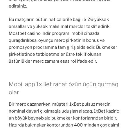
edirsiniz.
Bu matçların bütün nəticələrilə bağlı SİZƏ yüksək
əmsallar və yüksək maksimal mərclər təklif edirik!
Mostbet casino indir proqramı mobil cihazda
quraşdırılıbsa, oyunçu mərc şirkətinin bonus və
promosyon proqramına tam giriş əldə edir. Bukmeker
şirkətlətində tətbiqetmələr üzrə təklif olunan
üstünlüklər mərc zamanı əsas rol ifadə edir.
Mobil app 1xBet rahat özün üçün qurmaq
olar
Bir mərc qazanarkən, müştəri 1xBet pulsuz mərcin
nominal dəyəri çıxılmaqla uduşları alacaq. 1xBet kazino
ən böyük beynəlxalq bukmeker kontorlarından biridir.
Hazırda bukmeker kontorundan 400 mindən çox daimi