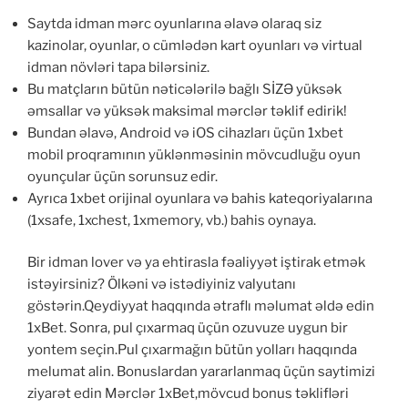
Saytda idman mərc oyunlarına əlavə olaraq siz
kazinolar, oyunlar, o cümlədən kart oyunları və virtual
idman növləri tapa bilərsiniz.
Bu matçların bütün nəticələrilə bağlı SİZƏ yüksək
əmsallar və yüksək maksimal mərclər təklif edirik!
Bundan əlavə, Android və iOS cihazları üçün 1xbet
mobil proqramının yüklənməsinin mövcudluğu oyun
oyunçular üçün sorunsuz edir.
Ayrıca 1xbet orijinal oyunlara və bahis kateqoriyalarına
(1xsafe, 1xchest, 1xmemory, vb.) bahis oynaya.
Bir idman lover və ya ehtirasla fəaliyyət iştirak etmək
istəyirsiniz? Ölkəni və istədiyiniz valyutanı
göstərin.Qeydiyyat haqqında ətraflı məlumat əldə edin
1xBet. Sonra, pul çıxarmaq üçün ozuvuze uygun bir
yontem seçin.Pul çıxarmağın bütün yolları haqqında
melumat alin. Bonuslardan yararlanmaq üçün saytimizi
ziyarət edin Mərclər 1xBet,mövcud bonus təklifləri