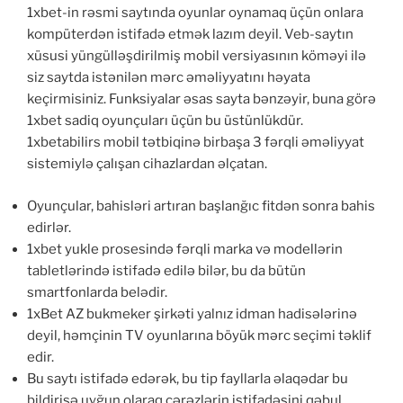
1xbet-in rəsmi saytında oyunlar oynamaq üçün onlara
kompüterdən istifadə etmək lazım deyil. Veb-saytın
xüsusi yüngülləşdirilmiş mobil versiyasının köməyi ilə
siz saytda istənilən mərc əməliyyatını həyata
keçirmisiniz. Funksiyalar əsas sayta bənzəyir, buna görə
1xbet sadiq oyunçuları üçün bu üstünlükdür.
1xbetabilirs mobil tətbiqinə birbaşa 3 fərqli əməliyyat
sistemiylə çalışan cihazlardan əlçatan.
Oyunçular, bahisləri artıran başlanğıc fitdən sonra bahis
edirlər.
1xbet yukle prosesində fərqli marka və modellərin
tabletlərində istifadə edilə bilər, bu da bütün
smartfonlarda belədir.
1xBet AZ bukmeker şirkəti yalnız idman hadisələrinə
deyil, həmçinin TV oyunlarına böyük mərc seçimi təklif
edir.
Bu saytı istifadə edərək, bu tip fayllarla əlaqədar bu
bildirişə uyğun olaraq çərəzlərin istifadəsini qəbul