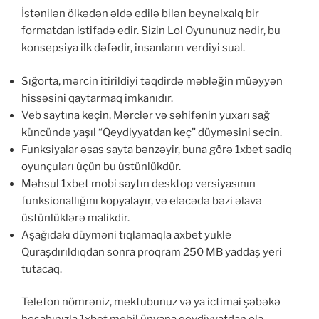
İstənilən ölkədən əldə edilə bilən beynəlxalq bir
formatdan istifadə edir. Sizin Lol Oyununuz nədir, bu
konsepsiya ilk dəfədir, insanların verdiyi sual.
Sığorta, mərcin itirildiyi təqdirdə məbləğin müəyyən
hissəsini qaytarmaq imkanıdır.
Veb saytına keçin, Mərclər və səhifənin yuxarı sağ
küncündə yaşıl “Qeydiyyatdan keç” düyməsini secin.
Funksiyalar əsas sayta bənzəyir, buna görə 1xbet sadiq
oyunçuları üçün bu üstünlükdür.
Məhsul 1xbet mobi saytın desktop versiyasının
funksionallığını kopyalayır, və eləcədə bəzi əlavə
üstünlüklərə malikdir.
Aşağıdakı düyməni tıqlamaqla axbet yukle
Quraşdırıldıqdan sonra proqram 250 MB yaddaş yeri
tutacaq.
Telefon nömrəniz, mektubunuz və ya ictimai şəbəkə