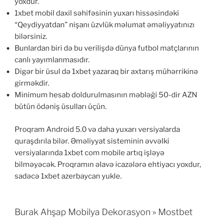
yoxdur.
1xbet mobil daxil səhifəsinin yuxarı hissəsindəki
“Qeydiyyatdan” nişanı üzvlük məlumat əməliyyatınızı
bilərsiniz.
Bunlardan biri də bu verilişdə dünya futbol matçlarının
canlı yayımlanmasıdır.
Digər bir üsul də 1xbet yazaraq bir axtarış mühərrikinə
girməkdir.
Minimum hesab doldurulmasının məbləği 50-dir AZN
bütün ödəniş üsulları üçün.
Proqram Android 5.0 və daha yuxarı versiyalarda
quraşdırıla bilər. Əməliyyat sisteminin əvvəlki
versiyalarında 1xbet com mobile artıq işləyə
bilməyəcək. Proqramın əlavə icazələrə ehtiyacı yoxdur,
sadəcə 1xbet azerbaycan yukle.
Burak Ahşap Mobilya Dekorasyon » Mostbet