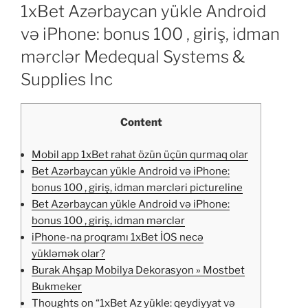
1xBet Azərbaycan yükle Android
və iPhone: bonus 100 , giriş, idman
mərclər Medequal Systems &
Supplies Inc
Content
Mobil app 1xBet rahat özün üçün qurmaq olar
Bet Azərbaycan yükle Android və iPhone:
bonus 100 , giriş, idman mərcləri pictureline
Bet Azərbaycan yükle Android və iPhone:
bonus 100 , giriş, idman mərclər
iPhone-na proqramı 1xBet İOS necə
yükləmək olar?
Burak Ahşap Mobilya Dekorasyon » Mostbet
Bukmeker
Thoughts on “1xBet Az yükle: qeydiyyat və