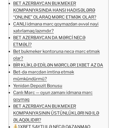
BET AZERBAYCAN BUKMEKER
KOMPANIYASINDA HANSI HADISƏLƏRƏ
“ONLINE” OLARAQ MƏRC ETMƏK OLAR?
CANLI idmana mərc qoymazdan əvvəl nəyi
xatırlamaq lazımdır?
BET AZERBAYCAN DA MƏRCİ NECƏ
ETMƏLİ?
Bet bukmeker kontoruna necə mərc etmək
olar?
BİR KLİKLƏ EDİLƏN MƏRCLƏR 1XBET AZ DA
Bet-də mərcdən imtina etmək
mümkündürmü?
Yenidən Depozit Bonusu
Canlı Mərc — oyun zamanı idmana mərc
qoymaq
BET AZERBAYCAN BUKMEKER
KOMPANIYASININ ÜSTÜNLÜKLƏRI NƏ ILƏ
ƏLAQƏLIDIR?
1XBET SAYTI ILƏ NECƏ QAZANMAQ