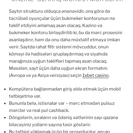
Saytın strukturu olduqca ənənəvidir, ona görə də
təcrübəli oyunçular üçün bukmeker kontorunun nə
təklif etdiyini anlamaq asan olacaq. Kazino və
bukmeker kontoru birləşdirilib ki, bu da mərc prosesini
asanlaşdırır, həm də onu daha müxtəlif etməyə imkan
verir. Saytda rahat filtr sistemi mövcuddur, onun
köməyi ilə hadisələri qruplaşdırmaq və siyahıda
marağınıza uyğun təklifləri tapmaq asan olacaq.
Məsələn, sayt üçün daha uyğun ekran formatını
(Avropa və ya Asiya versiyası) seçin
1xbet casino
.
Kompüterə bağlanmadan giriş əldə etmək üçün mobil
tətbiqetmə var.
Bununla belə, istisnalar var – mərc etmədən pulsuz
mərclər və real pul cashback.
Döngələrin, sıraların və ödəniş xətlərinin sayı qazana
biləcəyiniz yolların sayına təsir göstərir.
Bu tətbiqi yükləmək üçün bir prosedurdur, ancaq