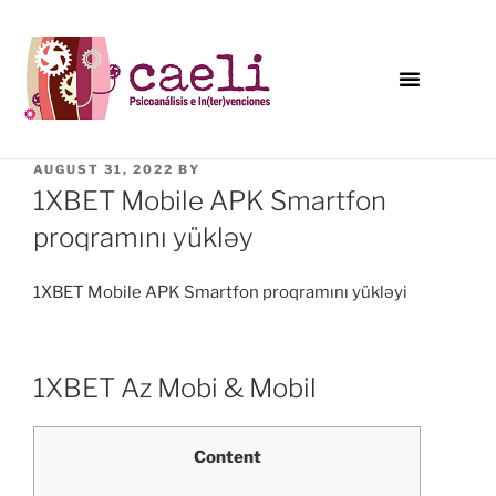
AUGUST 31, 2022
BY
1XBET Mobile APK Smartfon
proqramını yükləy
1XBET Mobile APK Smartfon proqramını yükləyi
1XBET Az Mobi & Mobil
Content