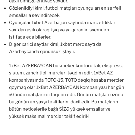
daxil olmağa ehtiyac yoxdur.
Gözlənildiyi kimi, futbol matçları oyunçuları ən sərfəli
əmsallarla sevindirəcək.
Oyunçular 1xbet Azerbaijan saytında mərc etdikləri
vaxtdan asılı olaraq, işıq və ya qaranlıq sxemdən
istifadə edə bilərlər.
Digər xarici saytlar kimi, 1xbet mərc saytı da
Azərbaycanda qanunsuz işləyir.
1xBet AZERBAYCAN bukmeker kontoru tək, ekspress,
sistem, zəncir tipli mərcləri təqdim edir. 1xBet AZ
kompaniyasında TOTO-15, TOTO dəqiq hesaba mərclər
qoymaq olar 1xBet AZERBAYCAN kompaniyası hər gün
«Günün matçları»nı təqdim edir. Günün matçları özünə
bu günün ən yaxşı təkliflərini daxil edir. Bu matçların
bütün nəticələrilə bağlı SİZƏ yüksək əmsallar və
yüksək maksimal mərclər təklif edirik!