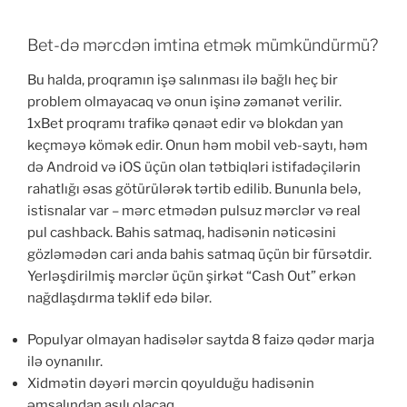
Bet-də mərcdən imtina etmək mümkündürmü?
Bu halda, proqramın işə salınması ilə bağlı heç bir
problem olmayacaq və onun işinə zəmanət verilir.
1xBet proqramı trafikə qənaət edir və blokdan yan
keçməyə kömək edir. Onun həm mobil veb-saytı, həm
də Android və iOS üçün olan tətbiqləri istifadəçilərin
rahatlığı əsas götürülərək tərtib edilib. Bununla belə,
istisnalar var – mərc etmədən pulsuz mərclər və real
pul cashback. Bahis satmaq, hadisənin nəticəsini
gözləmədən cari anda bahis satmaq üçün bir fürsətdir.
Yerləşdirilmiş mərclər üçün şirkət “Cash Out” erkən
nağdlaşdırma təklif edə bilər.
Populyar olmayan hadisələr saytda 8 faizə qədər marja
ilə oynanılır.
Xidmətin dəyəri mərcin qoyulduğu hadisənin
əmsalından asılı olacaq.