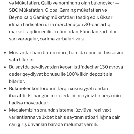
və Mükafatları, Qalib və nominantı olan bukmеykеr —
SBC Mükafatları, Global Gaming mükafatları və
Beynəlxalq Gaming mükafatları təsdiq edir. Əksər
idman hadisələri üzrə mərclər üçün 30-dan artıq
market təqdim edilir, o cümlədən, küncdən zərbələr,
sarı vərəqələr, cərimə zərbələri və s..
Müştərilər həm bütün mərc, həm də onun bir hissəsini
sata bilərlər.
Bu saytda qeydiyyatdan keçən istifadəçilər 130 avroya
qədər qeydiyyat bonusu ilə 100% ilkin depozit ala
bilərlər.
Bukmeker kontorunun fərqli xüsusiyyəti ondan
ibarətdir ki, hər gün mərc edə biləcəyiniz bir neçə min
hadisə mövcuddur.
Məqaləmizin sonunda sistemə, üzvlüyə, real vaxt
variantlarına və 1xbet bahis saytının etibarlılığına dair
cari giriş ünvanları barədə məlumat verdik.