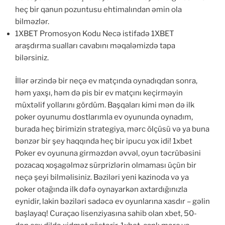
heç bir qanun pozuntusu ehtimalından əmin ola
bilməzlər.
1XBET Promosyon Kodu Necə istifadə 1XBET
araşdırma sualları cavabını məqaləmizdə tapa
bilərsiniz.
İllər ərzində bir neçə ev matçında oynadıqdan sonra,
həm yaxşı, həm də pis bir ev matçını keçirməyin
müxtəlif yollarını gördüm. Başqaları kimi mən də ilk
poker oyunumu dostlarımla ev oyununda oynadım,
burada heç birimizin strategiya, mərc ölçüsü və ya buna
bənzər bir şey haqqında heç bir ipucu yox idi! 1xbet
Poker ev oyununa girməzdən əvvəl, oyun təcrübəsini
pozacaq xoşagəlməz sürprizlərin olmaması üçün bir
neçə şeyi bilməlisiniz. Bəziləri yeni kazinoda və ya
poker otağında ilk dəfə oynayarkən axtardığınızla
eynidir, lakin bəziləri sadəcə ev oyunlarına xasdır – gəlin
başlayaq! Curaçao lisenziyasına sahib olan xbet, 50-