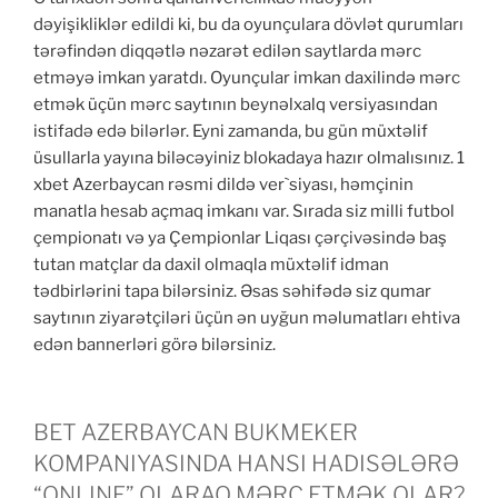
dəyişikliklər edildi ki, bu da oyunçulara dövlət qurumları
tərəfindən diqqətlə nəzarət edilən saytlarda mərc
etməyə imkan yaratdı. Oyunçular imkan daxilində mərc
etmək üçün mərc saytının beynəlxalq versiyasından
istifadə edə bilərlər. Eyni zamanda, bu gün müxtəlif
üsullarla yayına biləcəyiniz blokadaya hazır olmalısınız. 1
xbet Azerbaycan rəsmi dildə ver`siyası, həmçinin
manatla hesab açmaq imkanı var. Sırada siz milli futbol
çempionatı və ya Çempionlar Liqası çərçivəsində baş
tutan matçlar da daxil olmaqla müxtəlif idman
tədbirlərini tapa bilərsiniz. Əsas səhifədə siz qumar
saytının ziyarətçiləri üçün ən uyğun məlumatları ehtiva
edən bannerləri görə bilərsiniz.
BET AZERBAYCAN BUKMEKER
KOMPANIYASINDA HANSI HADISƏLƏRƏ
“ONLINE” OLARAQ MƏRC ETMƏK OLAR?