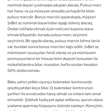
nominal dəyəri çıxılmaqla uduşları alacaq. Pulsuz mərc
hər hansı və ya müəyyən əmsalla yerləşdirilə bilən
pulsuz mərcdir. Bonus mərcini qazandıqda, müştəri
1xBet az nominal dəyərindən aşağı ödəniş alacaq.
Ondan istifadə etmək üçün nəticəni kupona əlavə
etmək kifayətdir, burada pulsuz mərc seçimini
seçirsiniz. Bir qayda olaraq, pulsuz mərcin bitmə tarixi
var, bundan sonra bonus mərcləri ləğv edilir. 1xBet az
müntəzəm oyunçuları fərdi olaraq və ya müntəzəm
promosyonların bir hissəsi kimi depozit bonusları ilə
mükafatlandıra bilər, məsələn, həftə sonları hesabın
50% doldurulması.
Baku yalnız yetkin oyunçu bukmeker kontorunda
qeydiyyatdan keçə bilər. O, bukmeker kontorunun
şərtləri ilə əvvəlcədən tanış olmalı və onlara tam əməl
etməlidir. Şübhəli fəaliyyət aşkar edilərsə, qurum əlavə
yoxlama aparmaq hüququnu özündə saxlayır. Həmçinin,