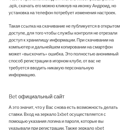
.apk, скачать его можно кликнув на иконку Андроид, но
установка на телефон потребует изменения настроек.
Такая ссылка на скачивание не публикуется в открытом
доступе, для того чтобы службы контроля не отрезали
доступ к хранилищу информации. При скачивании на
компьютер и дальнейшем копировании на смартфон
может «выскочить» ошибка. Это полностью анонимный
способ регистрации в игорном клубе, от вас не
требуется вводить никакую персональную
информацию.
Bet официальный сайт
А это значит, что у Вас снова есть возможность делать
ставки. Вход на зеркало 1xbet осуществляется с
помощью указания логина и пароля, которые вы
указывали при регистрации. Также зеркало xbet