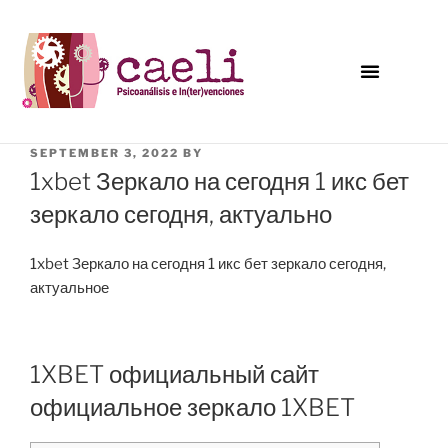
SEPTEMBER 3, 2022
BY
1xbet Зеркало на сегодня 1 икс бет
зеркало сегодня, актуально
1xbet Зеркало на сегодня 1 икс бет зеркало сегодня,
актуальное
1XBET официальный сайт
официальное зеркало 1XBET