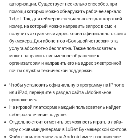
авторизации. Существует несколько способов, при
помощи которых можно обнаружить рабочее зеркало
1xbet. Так, для геймеров специально создан короткий
номер, на который можно направить запрос в смс и
получить актуальный адрес клона официального сайта
букмекера. Для абонентов «Большой четверки» эта
услуга абсолютно бесплатна. Также пользователь
может направить письменное обращение к
организаторам и направить его на адрес электронной
почты службы технической поддержки.
Чтобы установить официальную программу на iPhone
или iPad, перейдите в раздел сайта «Мобильное
приложение».
На игровой платформе каждый пользователь найдет
себе развлечение по душе.
Отдельно стоит отметить возможность играть в лайв-
игру с живыми дилерами в 1xBet Букмекерской конторе.
Файл с приложением для Android имеет расширение