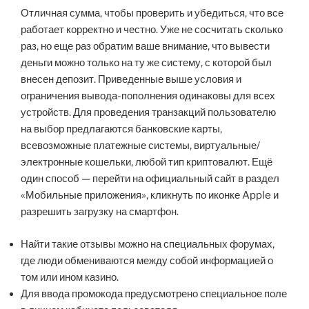
Отличная сумма, чтобы проверить и убедиться, что все
работает корректно и честно. Уже не сосчитать сколько
раз, но еще раз обратим ваше внимание, что вывести
деньги можно только на ту же систему, с которой был
внесен депозит. Приведенные выше условия и
ограничения вывода-пополнения одинаковы для всех
устройств. Для проведения транзакций пользователю
на выбор предлагаются банковские карты,
всевозможные платежные системы, виртуальные/
электронные кошельки, любой тип криптовалют. Ещё
один способ — перейти на официальный сайт в раздел
«Мобильные приложения», кликнуть по иконке Apple и
разрешить загрузку на смартфон.
Найти такие отзывы можно на специальных форумах,
где люди обмениваются между собой информацией о
том или ином казино.
Для ввода промокода предусмотрено специальное поле