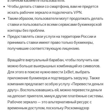
в личном кабинете пользователя.
Чтобы делать ставки со смартфона, вам не придется
искать рабочее зеркало и подключать VPN.
Таким образом, пользователи могут продолжать делать
ставки и пользоваться всеми сервисами букмекерской
конторы без проблем.
Предоставлять свои услуги на территории России и
принимать ставки имеют право только букмекеры,
получившие соответствующую лицензию.
Вращайте виртуальный барабан, чтобы получить как
можно больше выигрышных комбинаций из символов.
Для этого в поиске нужно ввести 1хBet, выбрать
приложение букмекера и подтвердить загрузку. Также
компания предлагает особую услугу «Перевести деньги
другу». Воспользовавшись ей, можно перевести деньги
на депозит приятеля, минуя другие платёжные системы.
Рабочее зеркало — это альтернативный ресурс с
временным доступом, поскольку Роскомнадзор