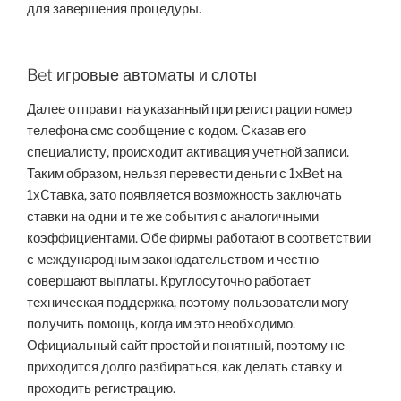
для завершения процедуры.
Bet игровые автоматы и слоты
Далее отправит на указанный при регистрации номер
телефона смс сообщение с кодом. Сказав его
специалисту, происходит активация учетной записи.
Таким образом, нельзя перевести деньги с 1xBet на
1хCтавка, зато появляется возможность заключать
ставки на одни и те же события с аналогичными
коэффициентами. Обе фирмы работают в соответствии
с международным законодательством и честно
совершают выплаты. Круглосуточно работает
техническая поддержка, поэтому пользователи могу
получить помощь, когда им это необходимо.
Официальный сайт простой и понятный, поэтому не
приходится долго разбираться, как делать ставку и
проходить регистрацию.