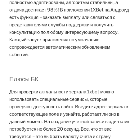
полностью адаптированы, алгоритмы стабильны, а
отдача достигает 98%! В приложении 1XBet на Андроид
есть функция – заказать выплату или связаться с
представителями службы поддержки и получить
консультацию по любому интересующему вопросу.
Каждый запуск приложения по умолчанию
сопровождается автоматическим обновлением
событий.
Плюсы БК
Для проверки актуальности зеркала 1xbet можно
использовать специальные сервисы, которые
проверяют доступность сайта. Введите адрес зеркала в
соответствующее поле и узнайте, работает ли оно в
данный момент. На создание учетной записи в один клик
потребуется не более 20 секунд. Все, что от вас
требуется – это выбрать валюту счета и страну