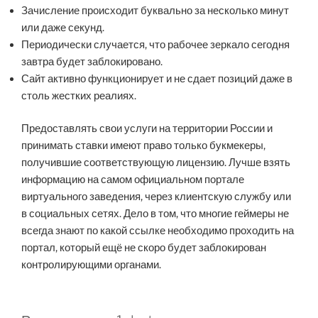
Зачисление происходит буквально за несколько минут
или даже секунд.
Периодически случается, что рабочее зеркало сегодня
завтра будет заблокировано.
Сайт активно функционирует и не сдает позиций даже в
столь жестких реалиях.
Предоставлять свои услуги на территории России и
принимать ставки имеют право только букмекеры,
получившие соответствующую лицензию. Лучше взять
информацию на самом официальном портале
виртуального заведения, через клиентскую службу или
в социальных сетях. Дело в том, что многие геймеры не
всегда знают по какой ссылке необходимо проходить на
портал, который ещё не скоро будет заблокирован
контролирующими органами.