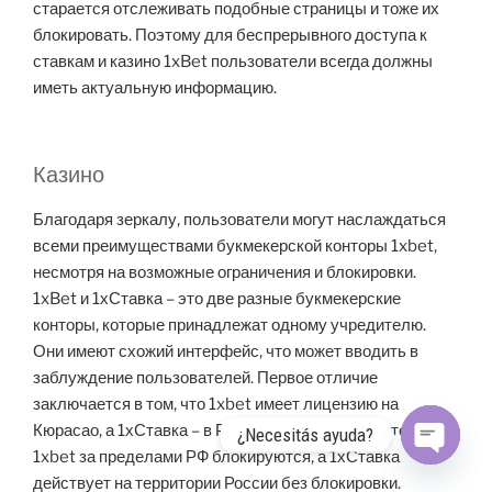
старается отслеживать подобные страницы и тоже их
блокировать. Поэтому для беспрерывного доступа к
ставкам и казино 1xBet пользователи всегда должны
иметь актуальную информацию.
Казино
Благодаря зеркалу, пользователи могут наслаждаться
всеми преимуществами букмекерской конторы 1xbet,
несмотря на возможные ограничения и блокировки.
1xBet и 1хСтавка – это две разные букмекерские
конторы, которые принадлежат одному учредителю.
Они имеют схожий интерфейс, что может вводить в
заблуждение пользователей. Первое отличие
заключается в том, что 1xbet имеет лицензию на
Кюрасао, а 1хСтавка – в России. Это означает, что сайты
¿Necesitás ayuda?
1xbet за пределами РФ блокируются, а 1хСтавка
Open
действует на территории России без блокировки.
chaty