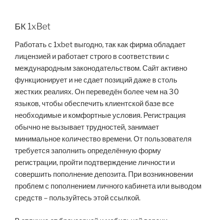
БК 1xBet
Работать с 1xbet выгодно, так как фирма обладает
лицензией и работает строго в соответствии с
международным законодательством. Сайт активно
функционирует и не сдает позиций даже в столь
жестких реалиях. Он переведён более чем на 30
языков, чтобы обеспечить клиентской базе все
необходимые и комфортные условия. Регистрация
обычно не вызывает трудностей, занимает
минимальное количество времени. От пользователя
требуется заполнить определённую форму
регистрации, пройти подтверждение личности и
совершить пополнение депозита. При возникновении
проблем с пополнением личного кабинета или выводом
средств – пользуйтесь этой ссылкой.