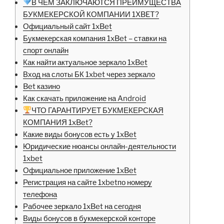
В ЧЕМ ЗАКЛЮЧАЮТСЯ ПРЕИМУЩЕСТВА
БУКМЕКЕРСКОЙ КОМПАНИИ 1XBET?
Официальный сайт 1xBet
Букмекерская компания 1xBet – ставки на
спорт онлайн
Как найти актуальное зеркало 1xBet
Вход на слоты БК 1xbet через зеркало
Bet казино
Как скачать приложение на Android
ЧТО ГАРАНТИРУЕТ БУКМЕКЕРСКАЯ
КОМПАНИЯ 1xBet?
Какие виды бонусов есть у 1xBet
Юридические нюансы онлайн-деятельности
1xbet
Официальное приложение 1xBet
Регистрация на сайте 1xbetпо номеру
телефона
Рабочее зеркало 1xBet на сегодня
Виды бонусов в букмекерской конторе