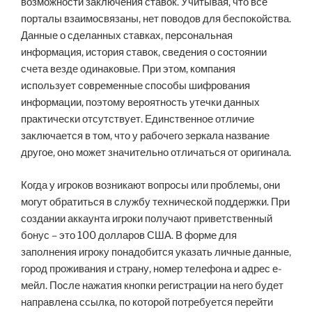
возможности заключения ставок. Учитывая, что все
порталы взаимосвязаны, нет поводов для беспокойства.
Данные о сделанных ставках, персональная
информация, история ставок, сведения о состоянии
счета везде одинаковые. При этом, компания
использует современные способы шифрования
информации, поэтому вероятность утечки данных
практически отсутствует. Единственное отличие
заключается в том, что у рабочего зеркала название
другое, оно может значительно отличаться от оригинала.
Когда у игроков возникают вопросы или проблемы, они
могут обратиться в службу технической поддержки. При
создании аккаунта игроки получают приветственный
бонус – это 100 долларов США. В форме для
заполнения игроку понадобится указать личные данные,
город проживания и страну, номер телефона и адрес е-
мейл. После нажатия кнопки регистрации на него будет
направлена ссылка, по которой потребуется перейти