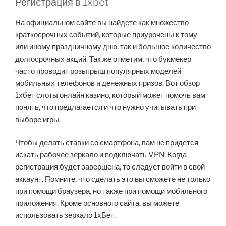
Регистрация в 1xbet
На официальном сайте вы найдете как множество
краткосрочных событий, которые приурочены к тому
или иному праздничному дню, так и большое количество
долгосрочных акций. Так же отметим, что букмекер
часто проводит розыгрыш популярных моделей
мобильных телефонов и денежных призов. Вот обзор
1хбет слоты онлайн казино, который может помочь вам
понять, что предлагается и что нужно учитывать при
выборе игры.
Чтобы делать ставки со смартфона, вам не придется
искать рабочее зеркало и подключать VPN. Когда
регистрация будет завершена, то следует войти в свой
аккаунт. Помните, что сделать это вы сможете не только
при помощи браузера, но также при помощи мобильного
приложения. Кроме основного сайта, вы можете
использовать зеркало 1хБет.