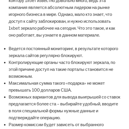
контору 1хбет известно довольно много, ведь эта
компания является абсолютным лидером на рынке
игорного бизнеса в мире. Однако, мало кто знает, что
доступ к сайту заблокирован, и нужно использовать
1xbet зеркало рабочее на сегодня. Что это такое, и как
оно работает, вы узнаете в данном материале.
Ведется постоянный мониторинг, в результате которого
зеркала сайтов регулярно блокируют.
Контролирующие органы часто блокируют зеркала, по
этой причине доступ на такие порталы становится не
возможным.
Максимальная сумма такого «подарка» не может
превышать 100 долларов США.
Возможных вариантов для вывода выигрышей со ставок
предлагается более ста – выбирайте удобный, вводите
в поля специальной формы нужные данные и
подтверждайте операцию.
Размер комиссии будет зависеть от выбранного