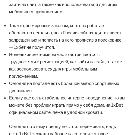
зайти на сайт, а также как воспользоваться для игры
мобильным приложением.
Так что, по мировым законам, контора работает
абсолютно легально, но в России сайт входит в список
запрещенных и попасть на него прописав в поисковике
— 1xбет не получится.
Новенькие же геймеры часто встречаются с
трудностями с регистрацией, как зайти на сайт, а также
как воспользоваться для игры мобильным
приложением.
Сегодня на портале есть большой выбор спортивных
дисциплин.
Если у вас есть стабильное интернет-соединение, то вы
можете без проблем играть прямо у себя дома на 1xBet
официальном сайте, лежа в удобной кровати.
Сегодня по этому поводу не стоит переживать, ведь
есть 1xBet зеркало рабочее на сегодня, которое