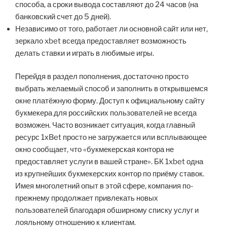
способа, а сроки вывода составляют до 24 часов (на
банковский счет до 5 дней).
Независимо от того, работает ли основной сайт или нет,
зеркало xbet всегда предоставляет возможность
делать ставки и играть в любимые игры.
Перейдя в раздел пополнения, достаточно просто
выбрать желаемый способ и заполнить в открывшемся
окне платёжную форму. Доступ к официальному сайту
букмекера для российских пользователей не всегда
возможен. Часто возникает ситуация, когда главный
ресурс 1хBet просто не загружается или всплывающее
окно сообщает, что «букмекерская контора не
предоставляет услуги в вашей стране». БК 1xbet одна
из крупнейших букмекерских контор по приёму ставок.
Имея многолетний опыт в этой сфере, компания по-
прежнему продолжает привлекать новых
пользователей благодаря обширному списку услуг и
лояльному отношению к клиентам.