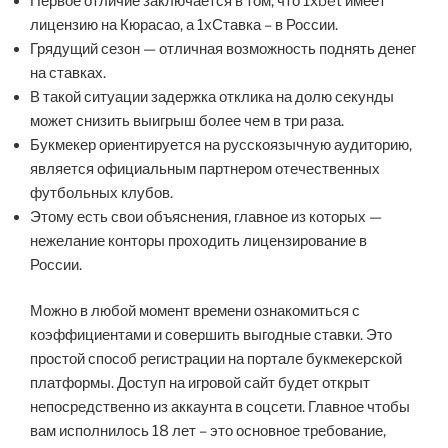
Первое отличие заключается в том, что 1xbet имеет
лицензию на Кюрасао, а 1хСтавка – в России.
Грядущий сезон — отличная возможность поднять денег
на ставках.
В такой ситуации задержка отклика на долю секунды
может снизить выигрыш более чем в три раза.
Букмекер ориентируется на русскоязычную аудиторию,
является официальным партнером отечественных
футбольных клубов.
Этому есть свои объяснения, главное из которых —
нежелание конторы проходить лицензирование в
России.
Можно в любой момент времени ознакомиться с
коэффициентами и совершить выгодные ставки. Это
простой способ регистрации на портале букмекерской
платформы. Доступ на игровой сайт будет открыт
непосредственно из аккаунта в соцсети. Главное чтобы
вам исполнилось 18 лет – это основное требование,