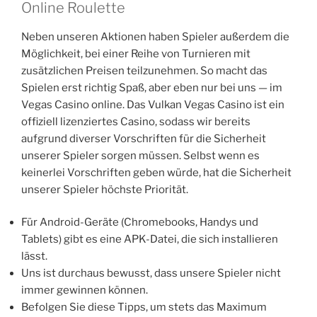
Online Roulette
Neben unseren Aktionen haben Spieler außerdem die
Möglichkeit, bei einer Reihe von Turnieren mit
zusätzlichen Preisen teilzunehmen. So macht das
Spielen erst richtig Spaß, aber eben nur bei uns — im
Vegas Casino online. Das Vulkan Vegas Casino ist ein
offiziell lizenziertes Casino, sodass wir bereits
aufgrund diverser Vorschriften für die Sicherheit
unserer Spieler sorgen müssen. Selbst wenn es
keinerlei Vorschriften geben würde, hat die Sicherheit
unserer Spieler höchste Priorität.
Für Android-Geräte (Chromebooks, Handys und
Tablets) gibt es eine APK-Datei, die sich installieren
lässt.
Uns ist durchaus bewusst, dass unsere Spieler nicht
immer gewinnen können.
Befolgen Sie diese Tipps, um stets das Maximum