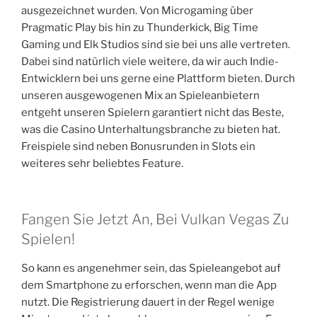
ausgezeichnet wurden. Von Microgaming über
Pragmatic Play bis hin zu Thunderkick, Big Time
Gaming und Elk Studios sind sie bei uns alle vertreten.
Dabei sind natürlich viele weitere, da wir auch Indie-
Entwicklern bei uns gerne eine Plattform bieten. Durch
unseren ausgewogenen Mix an Spieleanbietern
entgeht unseren Spielern garantiert nicht das Beste,
was die Casino Unterhaltungsbranche zu bieten hat.
Freispiele sind neben Bonusrunden in Slots ein
weiteres sehr beliebtes Feature.
Fangen Sie Jetzt An, Bei Vulkan Vegas Zu
Spielen!
So kann es angenehmer sein, das Spieleangebot auf
dem Smartphone zu erforschen, wenn man die App
nutzt. Die Registrierung dauert in der Regel wenige