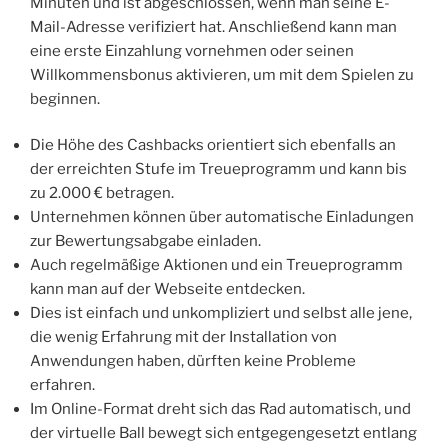
Minuten und ist abgeschlossen, wenn man seine E-
Mail-Adresse verifiziert hat. Anschließend kann man
eine erste Einzahlung vornehmen oder seinen
Willkommensbonus aktivieren, um mit dem Spielen zu
beginnen.
Die Höhe des Cashbacks orientiert sich ebenfalls an
der erreichten Stufe im Treueprogramm und kann bis
zu 2.000 € betragen.
Unternehmen können über automatische Einladungen
zur Bewertungsabgabe einladen.
Auch regelmäßige Aktionen und ein Treueprogramm
kann man auf der Webseite entdecken.
Dies ist einfach und unkompliziert und selbst alle jene,
die wenig Erfahrung mit der Installation von
Anwendungen haben, dürften keine Probleme
erfahren.
Im Online-Format dreht sich das Rad automatisch, und
der virtuelle Ball bewegt sich entgegengesetzt entlang