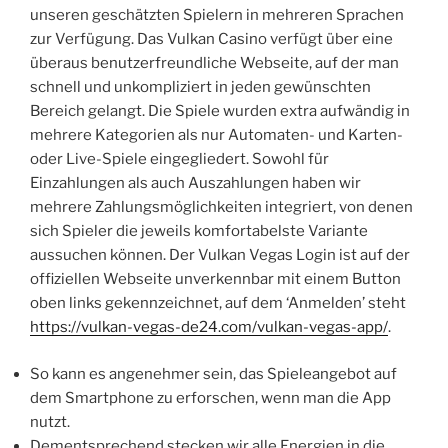
unseren geschätzten Spielern in mehreren Sprachen
zur Verfügung. Das Vulkan Casino verfügt über eine
überaus benutzerfreundliche Webseite, auf der man
schnell und unkompliziert in jeden gewünschten
Bereich gelangt. Die Spiele wurden extra aufwändig in
mehrere Kategorien als nur Automaten- und Karten-
oder Live-Spiele eingegliedert. Sowohl für
Einzahlungen als auch Auszahlungen haben wir
mehrere Zahlungsmöglichkeiten integriert, von denen
sich Spieler die jeweils komfortabelste Variante
aussuchen können. Der Vulkan Vegas Login ist auf der
offiziellen Webseite unverkennbar mit einem Button
oben links gekennzeichnet, auf dem ‘Anmelden’ steht
https://vulkan-vegas-de24.com/vulkan-vegas-app/
.
So kann es angenehmer sein, das Spieleangebot auf
dem Smartphone zu erforschen, wenn man die App
nutzt.
Dementsprechend stecken wir alle Energien in die