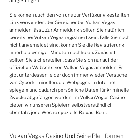
aufgestiegen.
Sie können auch den von uns zur Verfügung gestellten
Link verwenden, der Sie sicher bei Vulkan Vegas
anmelden lässt. Zur Anmeldung sollten Sie natürlich
bereits bei Vulkan Vegas registriert sein. Falls Sie noch
nicht angemeldet sind, können Sie die Registrierung
innerhalb weniger Minuten nachholen. Zunächst
sollten Sie sicherstellen, dass Sie sich nur auf der
offiziellen Webseite von Vulkan Vegas anmelden. Es
gibt unterdessen leider doch immer wieder Versuche
von Cyberkriminellen, die Webpages im Internet
spiegeln und dadurch persönliche Daten für kriminelle
Zwecke abgefangen werden. Im VulkanVegas Casino
bieten wir unseren Spielern selbstverständlich
ebenfalls jede Woche spezielle Reload-Boni.
Vulkan Vegas Casino Und Seine Plattformen