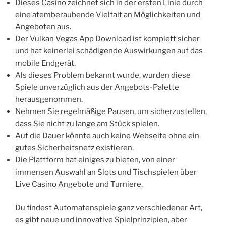
Dieses Casino zeichnet sich in der ersten Linie durch
eine atemberaubende Vielfalt an Möglichkeiten und
Angeboten aus.
Der Vulkan Vegas App Download ist komplett sicher
und hat keinerlei schädigende Auswirkungen auf das
mobile Endgerät.
Als dieses Problem bekannt wurde, wurden diese
Spiele unverzüglich aus der Angebots-Palette
herausgenommen.
Nehmen Sie regelmäßige Pausen, um sicherzustellen,
dass Sie nicht zu lange am Stück spielen.
Auf die Dauer könnte auch keine Webseite ohne ein
gutes Sicherheitsnetz existieren.
Die Plattform hat einiges zu bieten, von einer
immensen Auswahl an Slots und Tischspielen über
Live Casino Angebote und Turniere.
Du findest Automatenspiele ganz verschiedener Art,
es gibt neue und innovative Spielprinzipien, aber