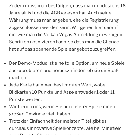
Zudem muss man bestätigen, dass man mindestens 18
Jahre alt ist und die AGB gelesen hat. Auch seine
Währung muss man angeben, ehe die Registrierung
abgeschlossen werden kann. Wir gehen hier darauf
ein, wie man die Vulkan Vegas Anmeldung in wenigen
Schritten absolvieren kann, so dass man die Chance
hat auf das spannende Spieleangebot zuzugreifen.
Der Demo-Modus ist eine tolle Option, um neue Spiele
auszuprobieren und herauszufinden, ob sie dir Spaß
machen.
Jede Karte hat einen bestimmten Wert, wobei
Bildkarten 10 Punkte und Asse entweder 1 oder 11
Punkte werten.
Wir freuen uns, wenn Sie bei unserer Spiele einen
großen Gewinn erzielt haben.
Trotz der Einfachheit der meisten Titel gibt es
durchaus innovative Spielkonzepte, wie bei Minefield