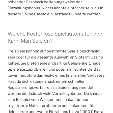
höher der Cashback beziehungsweise der
Einzahlungsbonus. Nichts könnte einfacher sein, als in
diesem Online Casino ein Bestandskunde zu werden.
Welche Kostenlose Spielautomaten 777
Kann Man Spielen?
Freispiele können auf bestimmte Spiele beschränkt
sein oder für die gesamte Auswahl an Slots im Casino
gelten. Sie bieten eine großartige Gelegenheit, neue
Spiele auszuprobieren und potenziell echtes Geld zu
gewinnen, ohne das Risiko eines finanziellen Verlustes.
Hast du dich dagegen nach einem schnellen
Registrierungsverfahren als Spieler angemeldet,
werden dir dadurch viele Vorteile geboten. Du kannst
zum Beispiel vom Willkommenspaket für neu
registrierte Nutzer profitieren und bekommst für
deine erste und zweite Einzahlung bis zu 1.000 € Extra