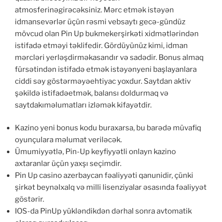
atmosferinəgirəcəksiniz. Mərc etmək istəyən
idmansevərlər üçün rəsmi vebsaytı gecə-gündüz
mövcud olan Pin Up bukmekerşirkəti xidmətlərindən
istifadə etməyi təklifedir. Gördüyünüz kimi, idman
mərcləri yerləşdirməkasandır və sadədir. Bonus almaq
fürsətindən istifadə etmək istəyənyeni başlayanlara
ciddi səy göstərməyəehtiyac yoxdur. Saytdan aktiv
şəkildə istifadəetmək, balansı doldurmaq və
saytdakıməlumatları izləmək kifayətdir.
Kazino yeni bonus kodu buraxarsa, bu barədə müvafiq
oyunçulara məlumat veriləcək.
Ümumiyyətlə, Pin-Up keyfiyyətli onlayn kazino
axtaranlar üçün yaxşı seçimdir.
Pin Up casino azerbaycan fəaliyyəti qanunidir, çünki
şirkət beynəlxalq və milli lisenziyalar əsasında fəaliyyət
göstərir.
IOS-da PinUp yükləndikdən dərhal sonra avtomatik