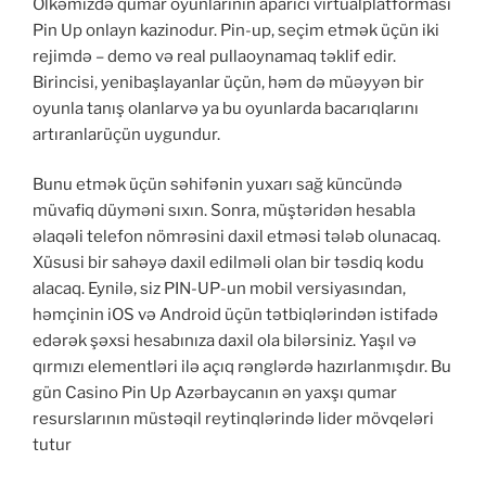
Ölkəmizdə qumar oyunlarının aparıcı virtualplatforması
Pin Up onlayn kazinodur. Pin-up, seçim etmək üçün iki
rejimdə – demo və real pullaoynamaq təklif edir.
Birincisi, yenibaşlayanlar üçün, həm də müəyyən bir
oyunla tanış olanlarvə ya bu oyunlarda bacarıqlarını
artıranlarüçün uygundur.
Bunu etmək üçün səhifənin yuxarı sağ küncündə
müvafiq düyməni sıxın. Sonra, müştəridən hesabla
əlaqəli telefon nömrəsini daxil etməsi tələb olunacaq.
Xüsusi bir sahəyə daxil edilməli olan bir təsdiq kodu
alacaq. Eynilə, siz PIN-UP-un mobil versiyasından,
həmçinin iOS və Android üçün tətbiqlərindən istifadə
edərək şəxsi hesabınıza daxil ola bilərsiniz. Yaşıl və
qırmızı elementləri ilə açıq rənglərdə hazırlanmışdır. Bu
gün Casino Pin Up Azərbaycanın ən yaxşı qumar
resurslarının müstəqil reytinqlərində lider mövqeləri
tutur