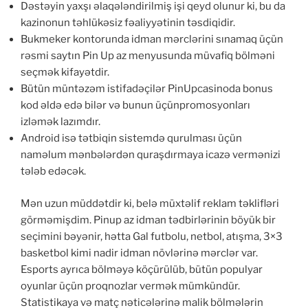
Dəstəyin yaxşı əlaqələndirilmiş işi qeyd olunur ki, bu da
kazinonun təhlükəsiz fəaliyyətinin təsdiqidir.
Bukmeker kontorunda idman mərclərini sınamaq üçün
rəsmi saytın Pin Up az menyusunda müvafiq bölməni
seçmək kifayətdir.
Bütün müntəzəm istifadəçilər PinUpcasinoda bonus
kod əldə edə bilər və bunun üçünpromosyonları
izləmək lazımdır.
Android isə tətbiqin sistemdə qurulması üçün
naməlum mənbələrdən quraşdırmaya icazə vermənizi
tələb edəcək.
Mən uzun müddətdir ki, belə müxtəlif reklam təklifləri
görməmişdim. Pinup az idman tədbirlərinin böyük bir
seçimini bəyənir, hətta Gal futbolu, netbol, ​​atışma, 3×3
basketbol kimi nadir idman növlərinə mərclər var.
Esports ayrıca bölməyə köçürülüb, bütün populyar
oyunlar üçün proqnozlar vermək mümkündür.
Statistikaya və matç nəticələrinə malik bölmələrin