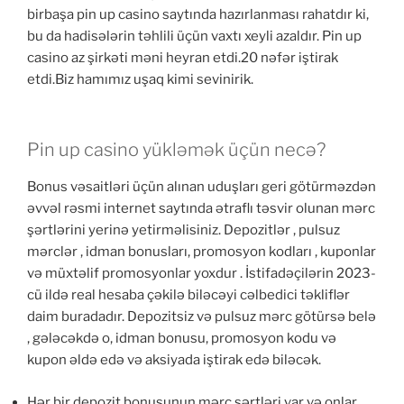
birbaşa pin up casino saytında hazırlanması rahatdır ki,
bu da hadisələrin təhlili üçün vaxtı xeyli azaldır. Pin up
casino az şirkəti məni heyran etdi.20 nəfər iştirak
etdi.Biz hamımız uşaq kimi sevinirik.
Pin up casino yükləmək üçün necə?
Bonus vəsaitləri üçün alınan uduşları geri götürməzdən
əvvəl rəsmi internet saytında ətraflı təsvir olunan mərc
şərtlərini yerinə yetirməlisiniz. Depozitlər , pulsuz
mərclər , idman bonusları, promosyon kodları , kuponlar
və müxtəlif promosyonlar yoxdur . İstifadəçilərin 2023-
cü ildə real hesaba çəkilə biləcəyi cəlbedici təkliflər
daim buradadır. Depozitsiz və pulsuz mərc götürsə belə
, gələcəkdə o, idman bonusu, promosyon kodu və
kupon əldə edə və aksiyada iştirak edə biləcək.
Hər bir depozit bonusunun mərc şərtləri var və onlar