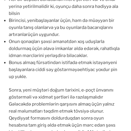
yerinə yetirilməlidir ki, oyunçu daha sonra hədiyyə ala
bilsin
Birincisi, yenibaşlayanlar üçün, həm də müəyyən bir
oyunla tanış olanlarvə ya bu oyunlarda bacarıqlarını
artıranlarüçün uygundur.
Onun qonaqları şəxsi əmanətdən xoş uduşlarla
doldurmaq üçün əlavə imkanlar əldə edərək, rahatlıqla
idman mərclərini yerləşdirə biləcəklər.
Bonus almaq fürsətindən istifadə etmək istəyənyeni
başlayanlara ciddi səy göstərməyəehtiyac yoxdur pin
up yukle.
Sonra, yeni müştəri doğum tarixini, e-poçt ünvanını
göstərməli və xidmət şərtləri ilə razılaşmalıdır
Gələcəkdə problemlərin qarşısını almaq üçün yalnız
real məlumatları təqdim etmək tövsiyə olunur.
Qeydiyyat formasını doldurduqdan sonra oyun
hesabına tam giriş əldə etmək üçün mərc edən şəxs