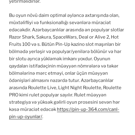
yetirməlidirlər.
Bu oyun növü daim optimal əyləncə axtarışında olan,
müxtəlifliyi və funksionallığı sevənlərə müraciət
edəcəkdir. Azərbaycanlılar arasında ən populyar slotlar
Razor Shark, Sakura, SpaceWars, Deal or Alive 2, Hot
Fruits 100 və s. Bütün Pin-Up kazino slot maşınları bir
bölmədə yerləşir və populyar/yenilərə bölünür və hər
bir slotu ayrıca yükləmək imkanı yoxdur. Oyunun
qaydaları istifadəçinin müəyyən nömrələrə və təkər
bölmələrinə mərc etməyi, onlar üçün müəyyən
ödənişləri almasını nəzərdə tutur. Azərbaycanlılar
arasında Roulette Live, Light Night Roulette, Roulette
PRO kimi rulet populyar sayılır. Rulet müəyyən
strategiya və yüksək gəlirli oyun prosesini sevən hər
kəsə müraciət edəcək
https://pin-up-364.com/canl-
pin-up-oyunlar/
.