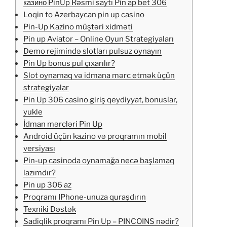
казино PinUp Rəsmi saytı Pin ap bet 306
Loqin to Azerbaycan pin up casino
Pin-Up Kazino müştəri xidməti
Pin up Aviator – Online Oyun Strategiyaları
Demo rejimində slotları pulsuz oynayın
Pin Up bonus pul çıxarılır?
Slot oynamaq və idmana mərc etmək üçün
strategiyalar
Pin Up 306 casino giriş qeydiyyat, bonuslar,
yukle
İdman mərcləri Pin Up
Android üçün kazino və proqramın mobil
versiyası
Pin-up casinoda oynamağa necə başlamaq
lazımdır?
Pin up 306 az
Proqramı IPhone-unuza quraşdırın
Texniki Dəstək
Sadiqlik proqramı Pin Up – PINCOINS nədir?