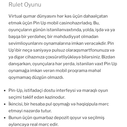
Rulet Oyunu
Virtual qumar dünyasını hər kəs üçün dahaəlçatan
etmək üçün Pin Up mobil casinohazırladıq. Bu,
oyunçuların günün istənilənvaxtında, yolda, işdə və ya
başqa bir yerdəheç bir məhdudiyyət olmadan
sevimlioyunlarını oynamalarına imkan verəcəkdir. Pin
Up’ıbir neçə saniyəyə pulsuz olaraqsmartfonunuza və
ya digər cihazınıza çoxsürətliyükləyə bilərsiniz. Bizdən
danışarkən, oyunçulara hər yerdə, istənilən vaxt Pin Up
oynamağa imkan verən mobil proqrama məhəl
qoymamaq düzgün olmazdı.
Pin-Up, istifadəçi dostu interfeysi və maraqlı oyun
seçimi təklif edən kazinodur.
İkincisi, bir hesaba pul qoymağı və həqiqipula mərc
etməyi nəzərdə tutur.
Bunun üçün qumarbaz depozit qoyur və seçilmiş
əyləncəyə real mərc edir.