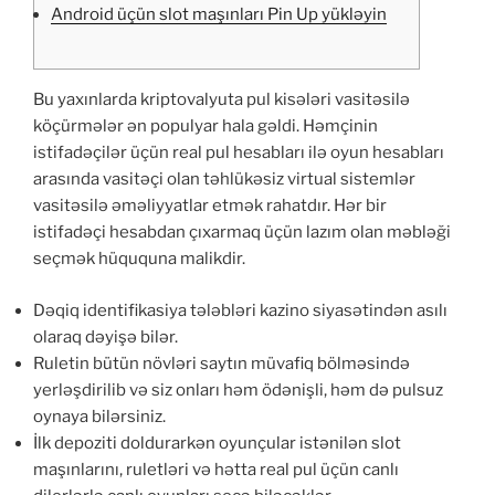
Android üçün slot maşınları Pin Up yükləyin
Bu yaxınlarda kriptovalyuta pul kisələri vasitəsilə
köçürmələr ən populyar hala gəldi. Həmçinin
istifadəçilər üçün real pul hesabları ilə oyun hesabları
arasında vasitəçi olan təhlükəsiz virtual sistemlər
vasitəsilə əməliyyatlar etmək rahatdır. Hər bir
istifadəçi hesabdan çıxarmaq üçün lazım olan məbləği
seçmək hüququna malikdir.
Dəqiq identifikasiya tələbləri kazino siyasətindən asılı
olaraq dəyişə bilər.
Ruletin bütün növləri saytın müvafiq bölməsində
yerləşdirilib və siz onları həm ödənişli, həm də pulsuz
oynaya bilərsiniz.
İlk depoziti doldurarkən oyunçular istənilən slot
maşınlarını, ruletləri və hətta real pul üçün canlı