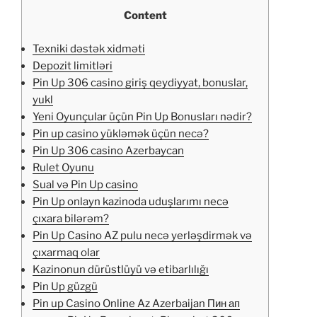
Content
Texniki dəstək xidməti
Depozit limitləri
Pin Up 306 casino giriş qeydiyyat, bonuslar,
yukl
Yeni Oyunçular üçün Pin Up Bonusları nədir?
Pin up casino yükləmək üçün necə?
Pin Up 306 casino Azerbaycan
Rulet Oyunu
Sual və Pin Up casino
Pin Up onlayn kazinoda uduşlarımı necə
çıxara bilərəm?
Pin Up Casino AZ pulu necə yerləşdirmək və
çıxarmaq olar
Kazinonun dürüstlüyü və etibarlılığı
Pin Up güzgü
Pin up Casino Online Az Azerbaijan Пин ап