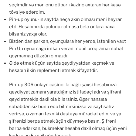
seçimdir və mən onu etibarlı kazino axtaran hər kəsə
tövsiyə edərdim.
Pin-up oyunu-in saytda neçə axın olması məni heyran
etdi.Hesabınızda pulunuz olmasa belə onlara baxa
bilsəniz yaxşı olar.
Bizdən danışarkən, oyunçulara hər yerdə, istənilən vaxt
Pin Up oynamağa imkan verən mobil proqrama məhəl
qoymamaq düzgün olmazdı.
Əldə etmək üçün saytda qeydiyyatdan keçmək və
hesabın ilkin replementi etmək kifayətdir.
Pin-up 306 onlayn casino ilə bağlı şəxsi hesabınıza
qeydiyyat zamanı yaratdığınız istifadəçi adı və şifrəni
qeyd etməklə daxil ola bilərsiniz. Əgər hansısa
səbəbdən siz bunu edə bilmirsinizsə və sayt səhv
verirsə, o zaman texniki dəstəyə müraciət edin, və ya
şifrənizi bərpa etmək üçün düyməyə basın. Şifrəni
bərpa edərkən, bukmekar hesaba daxil olmaq üçün yeni
kodu olan E-mail göndərəcək.