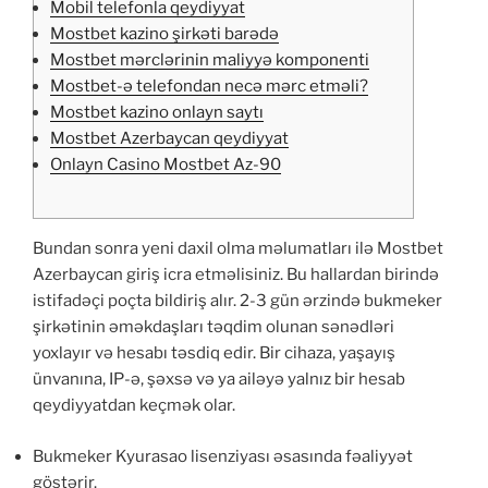
Mobil telefonla qeydiyyat
Mostbet kazino şirkəti barədə
Mostbet mərclərinin maliyyə komponenti
Mostbet-ə telefondan necə mərc etməli?
Mostbet kazino onlayn saytı
Mostbet Azerbaycan qeydiyyat
Onlayn Casino Mostbet Az-90
Bundan sonra yeni daxil olma məlumatları ilə Mostbet
Azerbaycan giriş icra etməlisiniz. Bu hallardan birində
istifadəçi poçta bildiriş alır. 2-3 gün ərzində bukmeker
şirkətinin əməkdaşları təqdim olunan sənədləri
yoxlayır və hesabı təsdiq edir. Bir cihaza, yaşayış
ünvanına, IP-ə, şəxsə və ya ailəyə yalnız bir hesab
qeydiyyatdan keçmək olar.
Bukmeker Kyurasao lisenziyası əsasında fəaliyyət
göstərir.