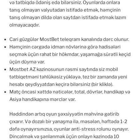
və tətbiqdə ödəniş edə bilərsiniz. Oyunlarda onlara
tanış olmayan valyutadan istifadə etmək, həmçinin
tanış olmayan dildə olan saytdan istifadə etmək lazım
olmayacaqdır.
Cari güzgülər MostBet teleqram kanalında dərc olunur.
Həmçinin cərgədə idman növlərinə görə hadisələri
seçmək üçün rahat bir hökmdar, yaşamağa sürətli keçid
üçün düymə var.
Mostbet AZ kazinosunun rəsmi saytında siz mobil
tətbiqetməni təhlükəsiz yükləyə, tez bir zamanda yeni
hesabı qeydiyyatdan keçirə bilərsiniz (bir kliklə).
Matç öncəsi xəttdə nəticələr, total, dövrlər, handikap və
Asiya handikapına mərclər var.
Həddindən artıq oyun şəxsiyyətin məhvinə gətirib
çıxarır. Və dozalı bir yanaşma ilə, məsələn, həftədə 1-2
dəfə oynayırsınızsa, oyunlar anti-stress rolunu oynayır.
Dincəlmək və şənlənmək üçün onlayn kazinoda 10