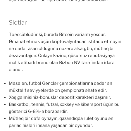
Slotlar
Təəccüblüdür ki, burada Bitcoin variantı yoxdur.
Əmanət etmək üçün kriptovalyutadan istifadə etməyin
nə qədər asan olduğunu nəzərə alsaq, bu, mütləq bir
dezavantajdır. Onlayn kazino, qüsursuz reputasiyaya
malik etibarlı brend olan Bizbon NV tərəfindən idarə
olunur.
Məsələn, futbol Gənclər çempionatlarına qədər ən
müxtəlif səviyyələrdə on çempionatı əhatə edir.
Xoş gəlmisiniz-bonuslar depozit xarakteri daşımır.
Basketbol, tennis, futzal, xokkey və kibersport üçün bu
göstərici 6-8%-ə bərabərdir.
Mütləq bir dəfə oynayın, qazandıqda rulet oyunu ən
parlaq hisləri insana yaşadan bir oyundur.