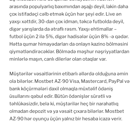
arasında populyarlıq baxımından aşağı deyil, lakin daha
çox istifadəçi cəlb etmək üçün hər şeyi edir. Live ən
yaxşı xəttdir, 30-dan çox idman, təkcə futbolda deyil,
digər yarışlarda da ətraflı rəsm. Yaxşı ehtimallar –
futbol üçün 2 ilə 5%, digər hadisələr üçün 8% -ə qədər.
Hətta qumar himayədarları da onlayn kazino bölməsini
qiymətləndirəcəklər. Bölmədə məşhur nəşriyyatlardan
minlərlə maşın, canlı dilerlər olan otaqlar var.
Müştərilər vəsaitlərinin etibarlı əllərdə olduğuna əmin
ola bilərlər. Mostbet AZ-90 Visa, Mastercard, PayPal və
bank köçürmələri daxil olmaqla müxtəlif ödəniş
üsullarını qəbul edir. Bütün ödənişlər sürətli və
təhlükəsizdir, belə ki, müştərilər heç bir narahatlıq
olmadan depozit və ya vəsait çıxara bilərlər. Mostbet
AZ-90 hər oyunçu üçün yalnız bir hesaba icazə verir.