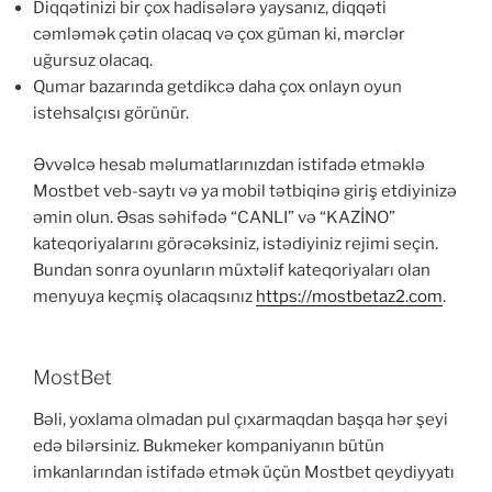
Diqqətinizi bir çox hadisələrə yaysanız, diqqəti
cəmləmək çətin olacaq və çox güman ki, mərclər
uğursuz olacaq.
Qumar bazarında getdikcə daha çox onlayn oyun
istehsalçısı görünür.
Əvvəlcə hesab məlumatlarınızdan istifadə etməklə
Mostbet veb-saytı və ya mobil tətbiqinə giriş etdiyinizə
əmin olun. Əsas səhifədə “CANLI” və “KAZİNO”
kateqoriyalarını görəcəksiniz, istədiyiniz rejimi seçin.
Bundan sonra oyunların müxtəlif kateqoriyaları olan
menyuya keçmiş olacaqsınız
https://mostbetaz2.com
.
MostBet
Bəli, yoxlama olmadan pul çıxarmaqdan başqa hər şeyi
edə bilərsiniz. Bukmeker kompaniyanın bütün
imkanlarından istifadə etmək üçün Mostbet qeydiyyatı