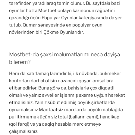
tərəfindən yaradılaraq təmin olunur. Bu saytdakı bəzi
oyunlar hətta Mostbet onlayn kazinonun rəğbətini
qazandığı üçün Populyar Oyunlar kateqiyasında da yer
tutub. Qumar sənayesində ən populyar oyun
növlərindən biri Çökmə Oyunlarıdır.
Mostbet-də şəxsi məlumatlarımı necə dəyişə
bilərəm?
Həm də xatırlamaq lazımdır ki, ilk növbədə, bukmeker
kontorları dərhal ofisin qazancını qoyan əmsallara
etibar edirlər. Buna görə də, bahislərlə çox diqqətli
olmalı və yalnız əvvəllər işlənmiş sxemə uyğun hərəkət
etməlisiniz. Yalnız sübut edilmiş böyük şirkətlərdə
oynamalısınız Mənfəətsiz mərclərdə böyük məbləğdə
pul itirməmək üçün siz total (balların cəmi), handikap
(qol fərqi) və ya dəqiq hesabla mərc etməyə
çalışmalısınız.