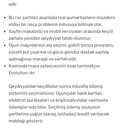
edir.
Bu cür şərhləri asanlıqla real qumarbazların müzakirə
etdiyi bir neçə problemli mövzuya bölmək olar.
Saytın masaüstü və mobil versiyaları arasında keçid
zamanı yenidən qeydiyyat tələb olunmur.
Oyun maşınlarının əla seçimi, gəlirli bonus proqramı,
sürətli pul çıxarma və gecə-gündüz dəstək saytda
qalmağınızı maraqlı və sərfəli edir.
Kazinoda masa əyləncəsinin əsas təminatçısı
Evolution-dır.
Qeydiyyatdan keçdikdən sonra müvafiq ödəniş
sistemini seçməlisiniz. Oyunçular bank kartları,
elektron pul kisələri və kriptovalyutalar vasitəsilə
ödənişlər edə bilər. Seçilmiş ödəniş üsulunun
şərtlərinə uyğun olaraq, istifadəçi kredit veriləcək
məbləği göstərir.