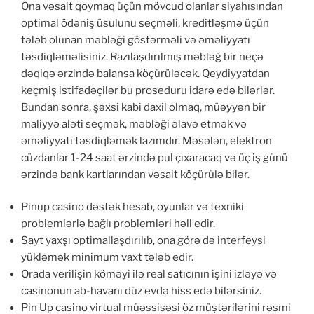
Ona vəsait qoymaq üçün mövcud olanlar siyahısından
optimal ödəniş üsulunu seçməli, kreditləşmə üçün
tələb olunan məbləği göstərməli və əməliyyatı
təsdiqləməlisiniz. Razılaşdırılmış məbləğ bir neçə
dəqiqə ərzində balansa köçürüləcək. Qeydiyyatdan
keçmiş istifadəçilər bu proseduru idarə edə bilərlər.
Bundan sonra, şəxsi kabi daxil olmaq, müəyyən bir
maliyyə aləti seçmək, məbləği əlavə etmək və
əməliyyatı təsdiqləmək lazımdır. Məsələn, elektron
cüzdanlar 1-24 saat ərzində pul çıxaracaq və üç iş günü
ərzində bank kartlarından vəsait köçürülə bilər.
Pinup casino dəstək hesab, oyunlar və texniki
problemlərlə bağlı problemləri həll edir.
Sayt yaxşı optimallaşdırılıb, ona görə də interfeysi
yükləmək minimum vaxt tələb edir.
Orada verilişin köməyi ilə real satıcının işini izləyə və
casinonun ab-havanı düz evdə hiss edə bilərsiniz.
Pin Up casino virtual müəssisəsi öz müştərilərini rəsmi