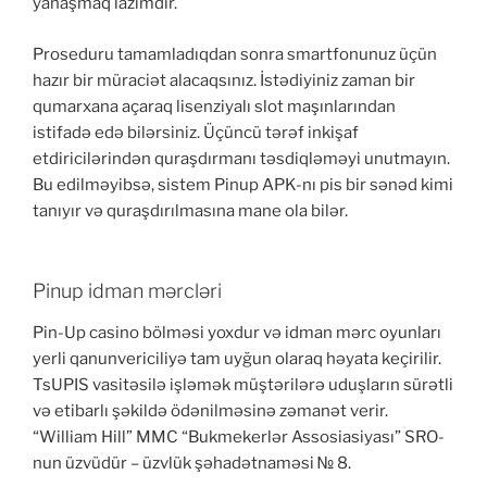
yanaşmaq lazımdır.
Proseduru tamamladıqdan sonra smartfonunuz üçün
hazır bir müraciət alacaqsınız. İstədiyiniz zaman bir
qumarxana açaraq lisenziyalı slot maşınlarından
istifadə edə bilərsiniz. Üçüncü tərəf inkişaf
etdiricilərindən quraşdırmanı təsdiqləməyi unutmayın.
Bu edilməyibsə, sistem Pinup APK-nı pis bir sənəd kimi
tanıyır və quraşdırılmasına mane ola bilər.
Pinup idman mərcləri
Pin-Up casino bölməsi yoxdur və idman mərc oyunları
yerli qanunvericiliyə tam uyğun olaraq həyata keçirilir.
TsUPIS vasitəsilə işləmək müştərilərə uduşların sürətli
və etibarlı şəkildə ödənilməsinə zəmanət verir.
“William Hill” MMC “Bukmekerlər Assosiasiyası” SRO-
nun üzvüdür – üzvlük şəhadətnaməsi № 8.