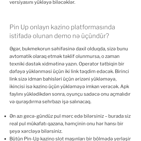
versiyasını yükləyə biləcəklər.
Pin Up onlayn kazino platformasında
istifadə olunan demo nə üçündür?
Əgər, bukmekorun səhifəsinə daxil olduqda, sizə bunu
avtomatik olaraq etmək təklif olunmursa, o zaman
texniki dəstək xidmətinə yazın. Operator tətbiqin bir
dəfəyə yüklənməsi üçün iki link təqdim edəcək. Birinci
link sizə idman bahisləri üçün ərizəni yükləməyə,
ikincisi isə kazino üçün yükləməyə imkan verəcək. Apk
faylını yüklədikdən sonra, oyunçu sadəcə onu açmalıdır
və quraşdırma sehrbazı işə salınacaq.
Ən azı gecə-gündüz pul mərc edə bilərsiniz – burada siz
real pul mükafatı qazana, həmçinin onu hər hansı bir
şeyə xərcləyə bilərsiniz.
Bütün Pin-Up kazino slot maşınları bir bölmədə yerləşir