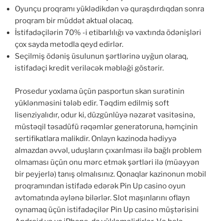
Oyunçu proqramı yüklədikdən və quraşdırdıqdan sonra
proqram bir müddət aktual olacaq.
İstifadəçilərin 70% -i etibarlılığı və vaxtında ödənişləri
çox sayda metodla qeyd edirlər.
Seçilmiş ödəniş üsulunun şərtlərinə uyğun olaraq,
istifadəçi kredit veriləcək məbləği göstərir.
Prosedur yoxlama üçün pasportun skan surətinin
yüklənməsini tələb edir. Təqdim edilmiş soft
lisenziyalıdır, odur ki, düzgünlüyə nəzarət vasitəsinə,
müstəqil təsadüfü rəqəmlər generatoruna, həmçinin
sertifikatlara malikdir. Onlayn kazinoda hədiyyə
almazdan əvvəl, uduşların çıxarılması ilə bağlı problem
olmaması üçün onu mərc etmək şərtləri ilə (müəyyən
bir peyjerlə) tanış olmalısınız. Qonaqlar kazinonun mobil
proqramından istifadə edərək Pin Up casino oyun
avtomatında əylənə bilərlər. Slot maşınlarını oflayn
oynamaq üçün istifadəçilər Pin Up casino müştərisini