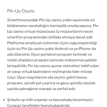
Pin-Up Oyunu
Smartfonunuzdakı Pin Up casino yukle sayəsində siz
bloklamanın narahatlığını həmişəlik unudacaqsınız. Pin
Up casino virtual müəssisəsi öz müştərilərini rəsmi
smartfon proqramından istifadə etməyə dəvət edir.
Platforma əməliyyat sistemləri üçün uyğunlaşdırıldığı
üçün siz Pin Up casino yukle Android və ya iPhone-da
edə bilərsiniz. Oyun portalının proqram təminatı və
mobil cihazların proqram təminatı mükəmməl şəkildə
birləşdirilib. Pin Up casino qumar xidmətləri təklif edən
ən yaxşı virtual kazinoların reytinqində lider mövqe
tutur. Oyun maşınlarının əla seçimi, gəlirli bonus
proqramı, sürətli pul çıxarma və gecə-gündüz dəstək
saytda qalmağınızı maraqlı və sərfəli edir.
Şirkətin işi milli orqanlar və beynəlxalq tənzimləyici
Curacao tərəfindən lisenziyalaşdırılıb.