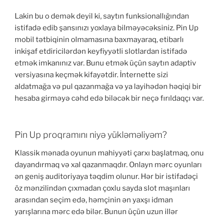
Lakin bu o demək deyil ki, saytın funksionallığından
istifadə edib şansınızı yoxlaya bilməyəcəksiniz. Pin Up
mobil tətbiqinin olmamasına baxmayaraq, etibarlı
inkişaf etdiricilərdən keyfiyyətli slotlardan istifadə
etmək imkanınız var. Bunu etmək üçün saytın adaptiv
versiyasına keçmək kifayətdir. İnternette sizi
aldatmağa və pul qazanmağa və ya layihədən həqiqi bir
hesaba girməyə cəhd edə biləcək bir neçə fırıldaqçı var.
Pin Up proqramını niyə yükləməliyəm?
Klassik mənada oyunun mahiyyəti çarxı başlatmaq, onu
dayandırmaq və xal qazanmaqdır. Onlayn mərc oyunları
ən geniş auditoriyaya təqdim olunur. Hər bir istifadəçi
öz mənzilindən çıxmadan çoxlu sayda slot maşınları
arasından seçim edə, həmçinin ən yaxşı idman
yarışlarına mərc edə bilər. Bunun üçün uzun illər