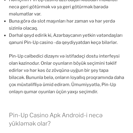
necə geri götürmək və ya geri götürmək barədə
məlumatlar var.
Buna görə də slot maşınları hər zaman və hər yerdə
sizinlə olacaq.
Dərhal qeyd edirik ki, Azərbaycanın yetkin vətəndaşları
qanuni Pin-Up casino -da qeydiyyatdan keçə bilərlər.
Pin-Up cəlbedici dizaynı və istifadəçi dostu interfeysi
olan kazinodur. Onlar oyunların böyük seçimini təklif
edirlər və hər kəs öz zövqünə uyğun bir şey tapa
biləcək. Bununla belə, onların loyallıq proqramında daha
çox müxtəlifliyə ümid edirəm. Ümumiyyətlə, Pin-Up
onlayn qumar oyunları üçün yaxşı seçimdir.
Pin-Up Casino Apk Android-i necə
yükləmək olar?