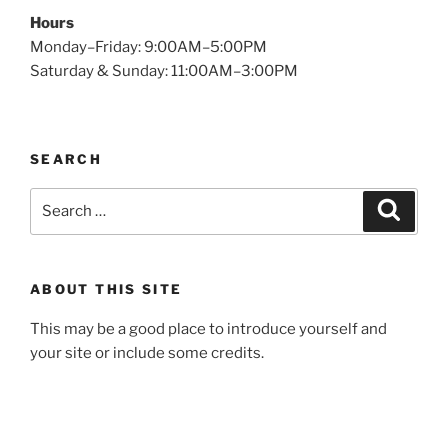
Hours
Monday–Friday: 9:00AM–5:00PM
Saturday & Sunday: 11:00AM–3:00PM
SEARCH
ABOUT THIS SITE
This may be a good place to introduce yourself and
your site or include some credits.