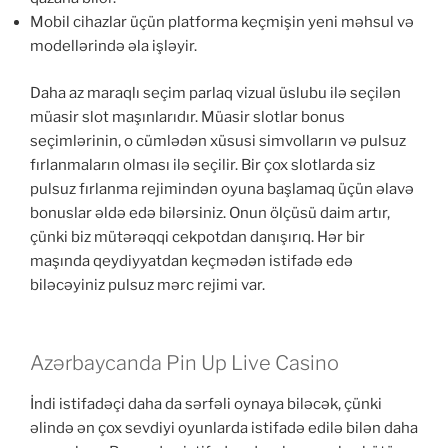
Mobil cihazlar üçün platforma keçmişin yeni məhsul və
modellərində əla işləyir.
Daha az maraqlı seçim parlaq vizual üslubu ilə seçilən
müasir slot maşınlarıdır. Müasir slotlar bonus
seçimlərinin, o cümlədən xüsusi simvolların və pulsuz
fırlanmaların olması ilə seçilir. Bir çox slotlarda siz
pulsuz fırlanma rejimindən oyuna başlamaq üçün əlavə
bonuslar əldə edə bilərsiniz. Onun ölçüsü daim artır,
çünki biz mütərəqqi cekpotdan danışırıq. Hər bir
maşında qeydiyyatdan keçmədən istifadə edə
biləcəyiniz pulsuz mərc rejimi var.
Azərbaycanda Pin Up Live Casino
İndi istifadəçi daha da sərfəli oynaya biləcək, çünki
əlində ən çox sevdiyi oyunlarda istifadə edilə bilən daha