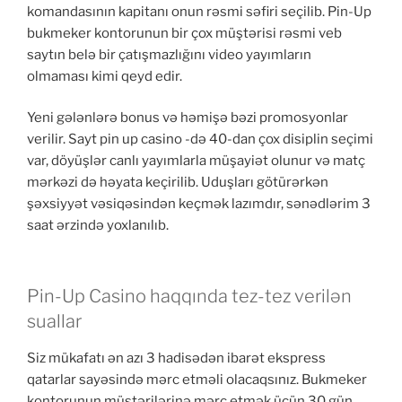
komandasının kapitanı onun rəsmi səfiri seçilib. Pin-Up
bukmeker kontorunun bir çox müştərisi rəsmi veb
saytın belə bir çatışmazlığını video yayımların
olmaması kimi qeyd edir.
Yeni gələnlərə bonus və həmişə bəzi promosyonlar
verilir. Sayt pin up casino -də 40-dan çox disiplin seçimi
var, döyüşlər canlı yayımlarla müşayiət olunur və matç
mərkəzi də həyata keçirilib. Uduşları götürərkən
şəxsiyyət vəsiqəsindən keçmək lazımdır, sənədlərim 3
saat ərzində yoxlanılıb.
Pin-Up Casino haqqında tez-tez verilən
suallar
Siz mükafatı ən azı 3 hadisədən ibarət ekspress
qatarlar sayəsində mərc etməli olacaqsınız. Bukmeker
kontorunun müştərilərinə mərc etmək üçün 30 gün