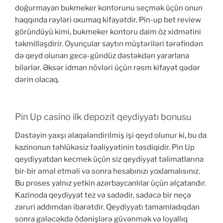
doğurmayan bukmeker kontorunu seçmək üçün onun
haqqında rəyləri oxumaq kifayətdir. Pin-up bet review
göründüyü kimi, bukmeker kontoru daim öz xidmətini
təkmilləşdirir. Oyunçular saytın müştəriləri tərəfindən
də qeyd olunan gecə-gündüz dəstəkdən yararlana
bilərlər. Əksər idman növləri üçün rəsm kifayət qədər
dərin olacaq.
Pin Up casino ilk depozit qeydiyyatı bonusu
Dəstəyin yaxşı əlaqələndirilmiş işi qeyd olunur ki, bu da
kazinonun təhlükəsiz fəaliyyətinin təsdiqidir. Pin Up
qeydiyyatdan kecmek üçün siz qeydiyyat təlimatlarına
bir-bir əməl etməli və sonra hesabınızı yoxlamalısınız.
Bu proses yalnız yetkin azərbaycanlılar üçün əlçatandır.
Kazinoda qeydiyyat tez və sadədir, sadəcə bir neçə
zəruri addımdan ibarətdir. Qeydiyyatı tamamladıqdan
sonra gələcəkdə ödənişlərə güvənmək və loyallıq