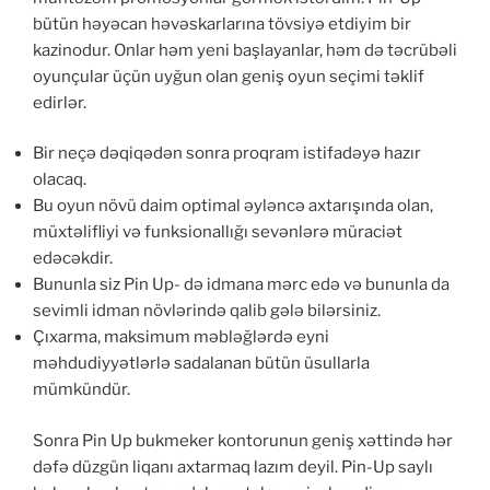
bütün həyəcan həvəskarlarına tövsiyə etdiyim bir
kazinodur. Onlar həm yeni başlayanlar, həm də təcrübəli
oyunçular üçün uyğun olan geniş oyun seçimi təklif
edirlər.
Bir neçə dəqiqədən sonra proqram istifadəyə hazır
olacaq.
Bu oyun növü daim optimal əyləncə axtarışında olan,
müxtəlifliyi və funksionallığı sevənlərə müraciət
edəcəkdir.
Bununla siz Pin Up- də idmana mərc edə və bununla da
sevimli idman növlərində qalib gələ bilərsiniz.
Çıxarma, maksimum məbləğlərdə eyni
məhdudiyyətlərlə sadalanan bütün üsullarla
mümkündür.
Sonra Pin Up bukmeker kontorunun geniş xəttində hər
dəfə düzgün liqanı axtarmaq lazım deyil. Pin-Up saylı