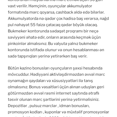
vaxt verilir. Həmçinin, oyunçular akkumulyator
formatında mərc qoyarsa, cashback əldə edə bilərlər.
Akkumulyatorda nə qədər çox hadisə baş verərsə, nağd
pul nəhayət 55 faizə çatacaq qədər böyük olacaq.
Bukmeker kontorunda sədaqət proqramı bir neçə
səviyyəni əhatə edir, onların arasında keçmək üçün
pinkoinlər almalısınız. Bu valyuta yalnız bukmeker
kontorunda istifadə olunur və onun hesablanması ən
sadə tapşırıqları yerinə yetirərkən baş verir.
Bütün kazino bonusları oyunçuların şəxsi hesabında
mövcuddur. Hədiyyəni aktivləşdirməzdən əvvəl mərc
oynamağın qaydaları və xüsusiyyətləri ilə tanış
olmalısınız. Bonus vəsaitləri üçün alınan uduşları geri
götürməzdən əvvəl rəsmi internet saytında ətraflı
təsvir olunan mərc şərtlərini yerinə yetirməlisiniz.
Depozitlər , pulsuz mərclər , idman bonusları,
promosyon kodları , kuponlar və müxtəlif promosyonlar