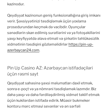
kazinodur.
Qeydiyyat kazinonun geniş funksionallığına giriş imkanı
verir. Şəxsiyyətinizi təsdiqləmək üçün yoxlama
prosedurundan keçmək də vacibdir. Oyunçular
sənədlərin skan edilmiş surətlərini və ya fotoşəkillərini
yaxşı keyfiyyətdə əlavə etməli və şirkətin təhlükəsizlik
xidmətinin təsdiqini gözləməlidirlər
https://pin-up-
azerbaycan24.com
.
Pin Up Casino AZ: Azərbaycan istifadəçiləri
üçün rəsmi sayt
Qeydiyyat sahəsinə şəxsi məlumatları daxil etmək,
sonra e-poçt və ya nömrəni təsdiqləmək lazımdır. Biz
daha yaxşı və daha fərdiləşdirilmiş xidmət təklif etmək
üçün kukilərdən istifadə edirik. Müasir bukmeker
kontoru mərc etməyi sevənlər və ən sərfəli