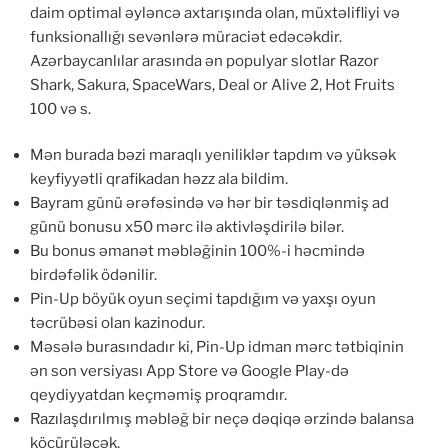
daim optimal əyləncə axtarışında olan, müxtəlifliyi və
funksionallığı sevənlərə müraciət edəcəkdir.
Azərbaycanlılar arasında ən populyar slotlar Razor
Shark, Sakura, SpaceWars, Deal or Alive 2, Hot Fruits
100 və s.
Mən burada bəzi maraqlı yeniliklər tapdım və yüksək
keyfiyyətli qrafikadan həzz ala bildim.
Bayram günü ərəfəsində və hər bir təsdiqlənmiş ad
günü bonusu x50 mərc ilə aktivləşdirilə bilər.
Bu bonus əmanət məbləğinin 100%-i həcmində
birdəfəlik ödənilir.
Pin-Up böyük oyun seçimi tapdığım və yaxşı oyun
təcrübəsi olan kazinodur.
Məsələ burasındadır ki, Pin-Up idman mərc tətbiqinin
ən son versiyası App Store və Google Play-də
qeydiyyatdan keçməmiş proqramdır.
Razılaşdırılmış məbləğ bir neçə dəqiqə ərzində balansa
köçürüləcək.