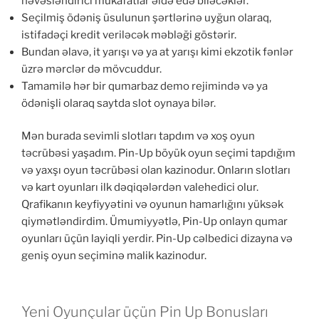
həvəsləndirici mükafatlar əldə edə biləcəklər.
Seçilmiş ödəniş üsulunun şərtlərinə uyğun olaraq,
istifadəçi kredit veriləcək məbləği göstərir.
Bundan əlavə, it yarışı və ya at yarışı kimi ekzotik fənlər
üzrə mərclər də mövcuddur.
Tamamilə hər bir qumarbaz demo rejimində və ya
ödənişli olaraq saytda slot oynaya bilər.
Mən burada sevimli slotları tapdım və xoş oyun
təcrübəsi yaşadım. Pin-Up böyük oyun seçimi tapdığım
və yaxşı oyun təcrübəsi olan kazinodur. Onların slotları
və kart oyunları ilk dəqiqələrdən valehedici olur.
Qrafikanın keyfiyyətini və oyunun hamarlığını yüksək
qiymətləndirdim. Ümumiyyətlə, Pin-Up onlayn qumar
oyunları üçün layiqli yerdir. Pin-Up cəlbedici dizayna və
geniş oyun seçiminə malik kazinodur.
Yeni Oyunçular üçün Pin Up Bonusları