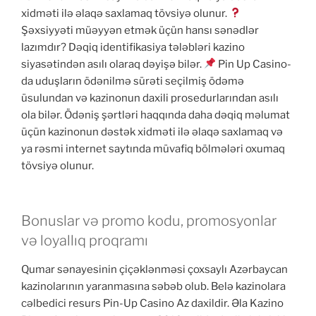
xidməti ilə əlaqə saxlamaq tövsiyə olunur.
Şəxsiyyəti müəyyən etmək üçün hansı sənədlər
lazımdır? Dəqiq identifikasiya tələbləri kazino
siyasətindən asılı olaraq dəyişə bilər.
Pin Up Casino-
da uduşların ödənilmə sürəti seçilmiş ödəmə
üsulundan və kazinonun daxili prosedurlarından asılı
ola bilər. Ödəniş şərtləri haqqında daha dəqiq məlumat
üçün kazinonun dəstək xidməti ilə əlaqə saxlamaq və
ya rəsmi internet saytında müvafiq bölmələri oxumaq
tövsiyə olunur.
Bonuslar və promo kodu, promosyonlar
və loyallıq proqramı
Qumar sənayesinin çiçəklənməsi çoxsaylı Azərbaycan
kazinolarının yaranmasına səbəb olub. Belə kazinolara
cəlbedici resurs Pin-Up Casino Az daxildir. Əla Kazino