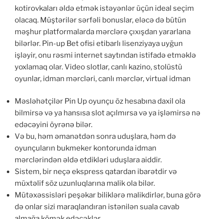
kotirovkaları əldə etmək istəyənlər üçün ideal seçim
olacaq. Müştərilər sərfəli bonuslar, eləcə də bütün
məşhur platformalarda mərclərə çıxışdan yararlana
bilərlər. Pin-up Bet ofisi etibarlı lisenziyaya uyğun
işləyir, onu rəsmi internet saytından istifadə etməklə
yoxlamaq olar. Video slotlar, canlı kazino, stolüstü
oyunlar, idman mərcləri, canlı mərclər, virtual idman
Məsləhətçilər Pin Up oyunçu öz hesabına daxil ola
bilmirsə və ya hansısa slot açılmırsa və ya işləmirsə nə
edəcəyini öyrənə bilər.
Və bu, həm əmanətdən sonra uduşlara, həm də
oyunçuların bukmeker kontorunda idman
mərclərindən əldə etdikləri uduşlara aiddir.
Sistem, bir neçə ekspress qatardan ibarətdir və
müxtəlif söz uzunluqlarına malik ola bilər.
Mütəxəssisləri peşəkar biliklərə malikdirlər, buna görə
də onlar sizi maraqlandıran istənilən suala cavab
almağa kömək edəcəklər.