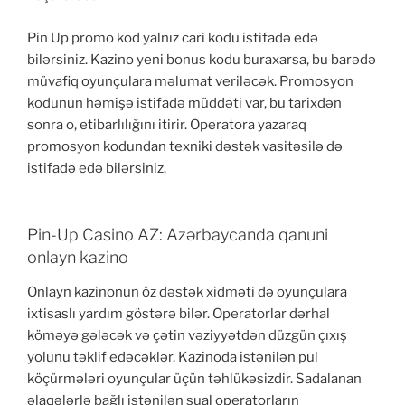
Pin Up promo kod yalnız cari kodu istifadə edə
bilərsiniz. Kazino yeni bonus kodu buraxarsa, bu barədə
müvafiq oyunçulara məlumat veriləcək. Promosyon
kodunun həmişə istifadə müddəti var, bu tarixdən
sonra o, etibarlılığını itirir. Operatora yazaraq
promosyon kodundan texniki dəstək vasitəsilə də
istifadə edə bilərsiniz.
Pin-Up Casino AZ: Azərbaycanda qanuni
onlayn kazino
Onlayn kazinonun öz dəstək xidməti də oyunçulara
ixtisaslı yardım göstərə bilər. Operatorlar dərhal
köməyə gələcək və çətin vəziyyətdən düzgün çıxış
yolunu təklif edəcəklər. Kazinoda istənilən pul
köçürmələri oyunçular üçün təhlükəsizdir. Sadalanan
əlaqələrlə bağlı istənilən sual operatorların