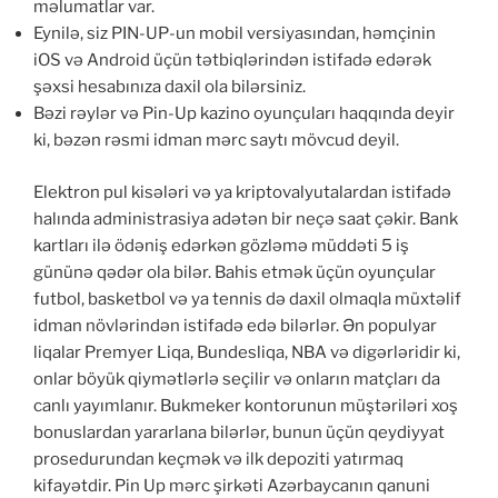
məlumatlar var.
Eynilə, siz PIN-UP-un mobil versiyasından, həmçinin
iOS və Android üçün tətbiqlərindən istifadə edərək
şəxsi hesabınıza daxil ola bilərsiniz.
Bəzi rəylər və Pin-Up kazino oyunçuları haqqında deyir
ki, bəzən rəsmi idman mərc saytı mövcud deyil.
Elektron pul kisələri və ya kriptovalyutalardan istifadə
halında administrasiya adətən bir neçə saat çəkir. Bank
kartları ilə ödəniş edərkən gözləmə müddəti 5 iş
gününə qədər ola bilər. Bahis etmək üçün oyunçular
futbol, ​​basketbol və ya tennis də daxil olmaqla müxtəlif
idman növlərindən istifadə edə bilərlər. Ən populyar
liqalar Premyer Liqa, Bundesliqa, NBA və digərləridir ki,
onlar böyük qiymətlərlə seçilir və onların matçları da
canlı yayımlanır. Bukmeker kontorunun müştəriləri xoş
bonuslardan yararlana bilərlər, bunun üçün qeydiyyat
prosedurundan keçmək və ilk depoziti yatırmaq
kifayətdir. Pin Up mərc şirkəti Azərbaycanın qanuni