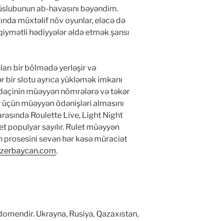
 üslubunun ab-havasını bəyəndim.
tında müxtəlif növ oyunlar, eləcə də
iymətli hədiyyələr əldə etmək şansı
arı bir bölmədə yerləşir və
r bir slotu ayrıca yükləmək imkanı
adəçinin müəyyən nömrələrə və təkər
r üçün müəyyən ödənişləri almasını
arasında Roulette Live, Light Night
et populyar sayılır. Rulet müəyyən
un prosesini sevən hər kəsə müraciət
-azerbaycan.com
.
 domendir. Ukrayna, Rusiya, Qazaxıstan,