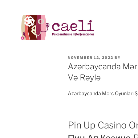
NOVEMBER 12, 2022
BY
Azərbaycanda Mərc 
Və Rəylə
Azərbaycanda Mərc Oyunları Şi
Pin Up Casino On