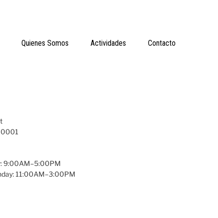
Quienes Somos
Actividades
Contacto
t
 10001
y: 9:00AM–5:00PM
unday: 11:00AM–3:00PM