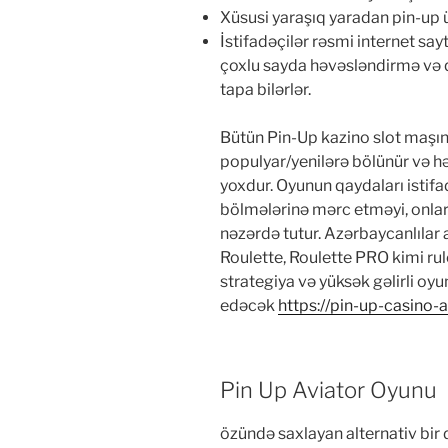
Xüsusi yaraşıq yaradan pin-up
İstifadəçilər rəsmi internet say
çoxlu sayda həvəsləndirmə və q
tapa bilərlər.
Bütün Pin-Up kazino slot maşınl
populyar/yenilərə bölünür və hə
yoxdur. Oyunun qaydaları istif
bölmələrinə mərc etməyi, onla
nəzərdə tutur. Azərbaycanlılar 
Roulette, Roulette PRO kimi rul
strategiya və yüksək gəlirli oy
edəcək
https://pin-up-casino
Pin Up Aviator Oyunu
özündə saxlayan alternativ bir