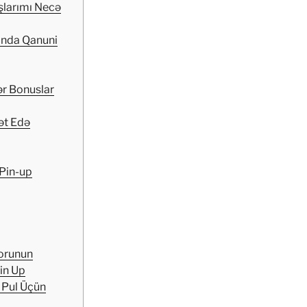
şlarımı Necə
anda Qanuni
r Bonuslar
ət Edə
 Pin-up
orunun
in Up
l Pul Üçün