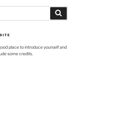
SITE
ood place to introduce yourself and
clude some credits.