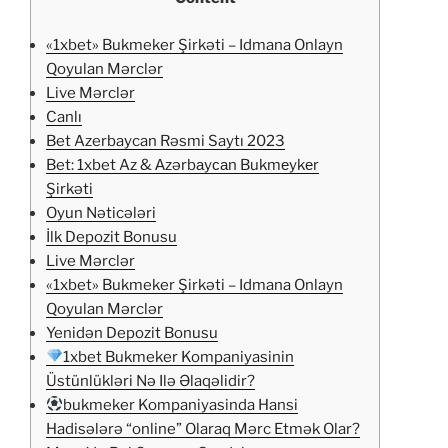
«1xbet» Bukmeker Şirkəti – Idmana Onlayn
Qoyulan Mərclər
Live Mərclər
Canlı
Bet Azerbaycan Rəsmi Saytı 2023
Bet: 1xbet Az & Аzərbаyсаn Bukmеykеr
Şirkəti
Oyun Nəticələri
İlk Depozit Bonusu
Live Mərclər
«1xbet» Bukmeker Şirkəti – Idmana Onlayn
Qoyulan Mərclər
Yenidən Depozit Bonusu
1xbet Bukmeker Kompaniyasinin
Üstünlükləri Nə Ilə Əlaqəlidir?
bukmeker Kompaniyasinda Hansi
Hadisələrə “online” Olaraq Mərc Etmək Olar?