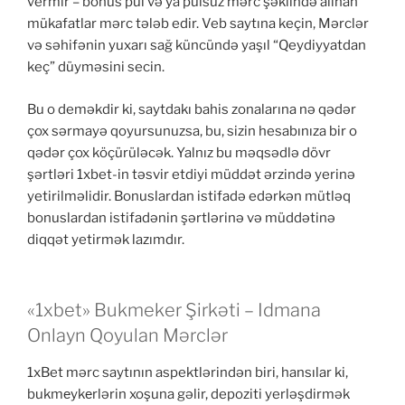
vermir – bonus pul və ya pulsuz mərc şəklində alınan
mükafatlar mərc tələb edir. Veb saytına keçin, Mərclər
və səhifənin yuxarı sağ küncündə yaşıl “Qeydiyyatdan
keç” düyməsini secin.
Bu o deməkdir ki, saytdakı bahis zonalarına nə qədər
çox sərmayə qoyursunuzsa, bu, sizin hesabınıza bir o
qədər çox köçürüləcək. Yalnız bu məqsədlə dövr
şərtləri 1xbet-in təsvir etdiyi müddət ərzində yerinə
yetirilməlidir. Bonuslardan istifadə edərkən mütləq
bonuslardan istifadənin şərtlərinə və müddətinə
diqqət yetirmək lazımdır.
«1xbet» Bukmeker Şirkəti – Idmana
Onlayn Qoyulan Mərclər
1xBet mərc saytının aspektlərindən biri, hansılar ki,
bukmеykеrlərin xoşuna gəlir, depoziti yerləşdirmək