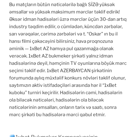
Bu matçların bütün nəticələrilə bağlı SİZƏ yüksək
əmsallar və yüksək maksimum mərclər təklif edirik!
Əksər idman hadisələri üzrə mərclər üçün 30-dan artıq
industry təqdim edilir, o cümlədən, küncdən zərbələr,
sarı vərəqələr, cərimə zərbələri və t. “Oskar” ın bu il
hansı filmi çəkəcəyini bilirsiniz, hava proqnozuna
əminik — 1xBet AZ hamıya pul qazanmağa olanak
verəcək. 1xBet AZ bukmeker şirkəti yalnız idman
hadisələrinə deyil, həmçinin TV oyunlarına böyük mərc
seçimi təklif edir. 1xBet AZERBAYCAN şirkətinin
forumunda aylıq müxtəlif konkurs növləri təklif olunur,
saytımızın aktiv istifadəçiləri arasında hər il “1xBet
kuboku” turniri keçirilir. Hadisələrin cəmi, hadisələrin
ola biləcək nəticələri, hadisələrin ola biləcək
nəticələrinin əmsalları, onların tarix və saatı, sonra
mərc şirkəti bu hadisələrə mərci qəbul etmir.