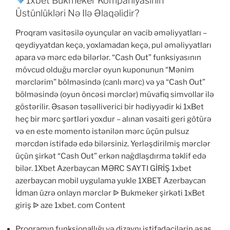
1xbet Bukmeker Kompaniyasinin
Üstünlükləri Nə Ilə Əlaqəlidir?
Proqram vasitəsilə oyunçular ən vacib əməliyyatları –
qeydiyyatdan keçə, yoxlamadan keçə, pul əməliyyatları
apara və mərc edə bilərlər. “Cash Out” funksiyasının
mövcud olduğu mərclər oyun kuponunun “Mənim
mərclərim” bölməsində (canlı mərc) və ya “Cash Out”
bölməsində (oyun öncəsi mərclər) müvafiq simvollar ilə
göstərilir. Əsasən təsəlliverici bir hədiyyədir ki 1xBet
heç bir mərc şərtləri yoxdur – alınan vəsaiti geri götürə
və en este momento istənilən mərc üçün pulsuz
mərcdən istifadə edə bilərsiniz. Yerləşdirilmiş mərclər
üçün şirkət “Cash Out” erkən nağdlaşdırma təklif edə
bilər. 1Xbet Azerbaycan MƏRC SAYTI GİRİŞ 1xbet
azerbaycan mobil uygulama yukle 1XBET Azerbaycan
İdman üzrə onlayn mərclər ᐉ Bukmeker şirkəti 1xBet
giriş ᐉ aze 1xbet. com Content
Proqramın funksionallığı və dizaynı istifadəçilərin əsas