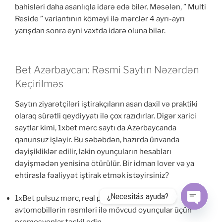
bahisləri daha asanlıqla idarə edə bilər. Məsələn, ” Multi
Reside ” variantının köməyi ilə mərclər 4 ayrı-ayrı
yarışdan sonra eyni vaxtda idarə oluna bilər.
Bet Azərbaycan: Rəsmi Saytın Nəzərdən
Keçirilməs
Saytın ziyarətçiləri iştirakçıların asan daxil və praktiki
olaraq sürətli qeydiyyatı ilə çox razıdırlar. Digər xarici
saytlar kimi, 1xbet mərc saytı da Azərbaycanda
qanunsuz işləyir. Bu səbəbdən, hazırda ünvanda
dəyişikliklər edilir, lakin oyunçuların hesabları
dəyişmədən yenisinə ötürülür. Bir idman lover və ya
ehtirasla fəaliyyət iştirak etmək istəyirsiniz?
¿Necesitás ayuda?
1xBet pulsuz mərc, real pul, elektronika və
avtomobillərin rəsmləri ilə mövcud oyunçular üçün
Open
chaty