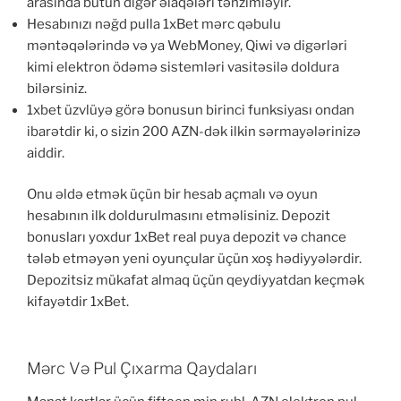
arasında bütün digər əlaqələri tənzimləyir.
Hesabınızı nəğd pulla 1xBet mərc qəbulu
məntəqələrində və ya WebMoney, Qiwi və digərləri
kimi elektron ödəmə sistemləri vasitəsilə doldura
bilərsiniz.
1xbet üzvlüyə görə bonusun birinci funksiyası ondan
ibarətdir ki, o sizin 200 AZN-dək ilkin sərmayələrinizə
aiddir.
Onu əldə etmək üçün bir hesab açmalı və oyun
hesabının ilk doldurulmasını etməlisiniz. Depozit
bonusları yoxdur 1xBet real puya depozit və chance
tələb etməyən yeni oyunçular üçün xoş hədiyyələrdir.
Depozitsiz mükafat almaq üçün qeydiyyatdan keçmək
kifayətdir 1xBet.
Mərc Və Pul Çıxarma Qaydaları