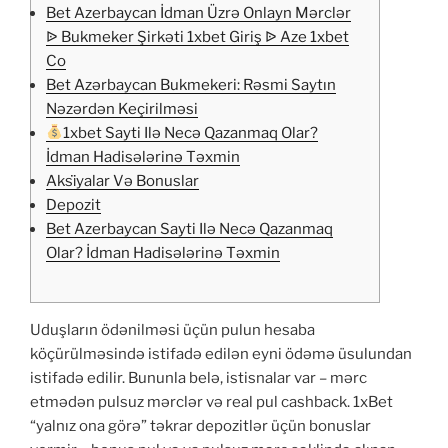
Bet Azerbaycan İdman Üzrə Onlayn Mərclər
ᐉ Bukmeker Şirkəti 1xbet Giriş ᐉ Aze 1xbet
Co
Bet Azərbaycan Bukmekeri: Rəsmi Saytın
Nəzərdən Keçirilməsi
1xbet Sayti Ilə Necə Qazanmaq Olar?
İdman Hadisələrinə Təxmin
Aksi̇yalar Və Bonuslar
Depozit
Bet Azerbaycan Sayti Ilə Necə Qazanmaq
Olar? İdman Hadisələrinə Təxmin
Uduşların ödənilməsi üçün pulun hesaba
köçürülməsində istifadə edilən eyni ödəmə üsulundan
istifadə edilir. Bununla belə, istisnalar var – mərc
etmədən pulsuz mərclər və real pul cashback. 1xBet
“yalnız ona görə” təkrar depozitlər üçün bonuslar