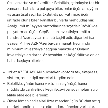
üsulları artıq və müxtəlifdir. Beləliklə, iştirakçılar tez bir
zamanda bahislərə pul qoya bilər, onlar üçün ən uyğun
və asan üsul seçirlər. 1xBet-də pul yatırmaq üçün
istifadə oluna bilən kanallar bunlarla məhdudlaşmır.
Aşağı limit müəyyən metodlarında saytda bütövlükdə
pul yatırmaq üçün. CepBank-ın investisiya limiti a
hundred Azerbaycan manatı təşkil edir, digərləri isə
əsasən 4, five AZN/Azerbaycan manatı həcmində
minimum investisiya haqqına malikdirlər. Onların
investisiyaları dərhal öz hesablarına köçürülür və onlar
bahis başlaya bilərlər.
1xBet AZERBAYCAN bukmeker kontoru tək, ekspress,
sistem, zəncir tipli mərcləri təqdim edir.
Beləliklə, günün hansı vaxtı, hansı görüşü, hansı
müddətdə canlı efirdə keçiriləcəyi barədə məlumatı bir
kliklə əldə edə bilərsiniz.
Əksər idman hadisələri üzrə mərclər üçün 30-dan artıq
market təqdim edilir, o cümlədən, küncdən zərbələr,