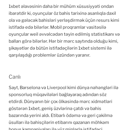
1xbet əlavəsinin daha bir mühüm xüsusiyyəti ondan
ibarətdir ki, oyunçular öz bahis tarixinə asanlıqla daxil
ola və gələcək bahisləri yerləşdirmək üçün resurs kimi
istifadə edə bilərlər. Mobil proqramlar vasitəsilə
oyunçular weil əvvəlcədən təyin edilmiş statistikanı və
balları görə bilərlər. Hər bir mərc saytında olduğu kimi,
şikayətlər də bütün istifadəçilərin 1xbet sistemi ilə
qarşılaşdığı problemlər üzündən yaranır.
Canlı
Sayt, Barselona və Liverpool kimi dünya nəhəngləri ilə
sponsorluq müqavilələri bağlayaraq adından söz
etdirdi. Dünyanın bir çox ölkəsində mərc xidmətləri
göstərən 1xbet, geniş üzvlərinə çatdı və bahis
bazarında yerini aldı. Etibarlı ödəmə və geri çəkilmə
üsulları ilə bahisçilərin etibarını qazanan möhkəm
bonus kampaniyaları ilə yüz minlərlə istifadəçi