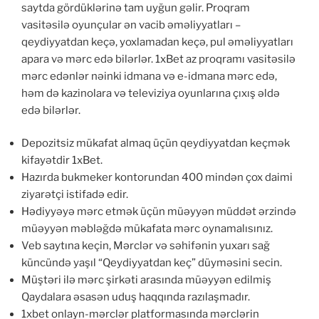
saytda gördüklərinə tam uyğun gəlir. Proqram
vasitəsilə oyunçular ən vacib əməliyyatları –
qeydiyyatdan keçə, yoxlamadan keçə, pul əməliyyatları
apara və mərc edə bilərlər. 1xBet az proqramı vasitəsilə
mərc edənlər nəinki idmana və e-idmana mərc edə,
həm də kazinolara və televiziya oyunlarına çıxış əldə
edə bilərlər.
Depozitsiz mükafat almaq üçün qeydiyyatdan keçmək
kifayətdir 1xBet.
Hazırda bukmeker kontorundan 400 mindən çox daimi
ziyarətçi istifadə edir.
Hədiyyəyə mərc etmək üçün müəyyən müddət ərzində
müəyyən məbləğdə mükafata mərc oynamalısınız.
Veb saytına keçin, Mərclər və səhifənin yuxarı sağ
küncündə yaşıl “Qeydiyyatdan keç” düyməsini secin.
Müştəri ilə mərc şirkəti arasında müəyyən edilmiş
Qaydalara əsasən uduş haqqında razılaşmadır.
1xbet onlayn-mərclər platformasında mərclərin