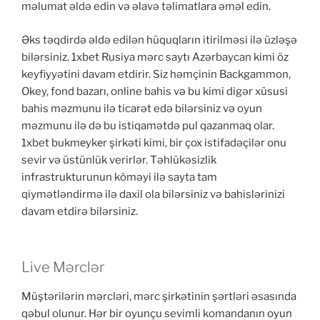
məlumat əldə edin və əlavə təlimatlara əməl edin.
Əks təqdirdə əldə edilən hüquqların itirilməsi ilə üzləşə
bilərsiniz. 1xbet Rusiya mərc saytı Azərbaycan kimi öz
keyfiyyətini davam etdirir. Siz həmçinin Backgammon,
Okey, fond bazarı, online bahis və bu kimi digər xüsusi
bahis məzmunu ilə ticarət edə bilərsiniz və oyun
məzmunu ilə də bu istiqamətdə pul qazanmaq olar.
1xbet bukmеykеr şirkəti kimi, bir çox istifadəçilər onu
sevir və üstünlük verirlər. Təhlükəsizlik
infrastrukturunun köməyi ilə sayta tam
qiymətləndirmə ilə daxil ola bilərsiniz və bahislərinizi
davam etdirə bilərsiniz.
Live Mərclər
Müştərilərin mərcləri, mərc şirkətinin şərtləri əsasında
qəbul olunur. Hər bir oyunçu sevimli komandanın oyun