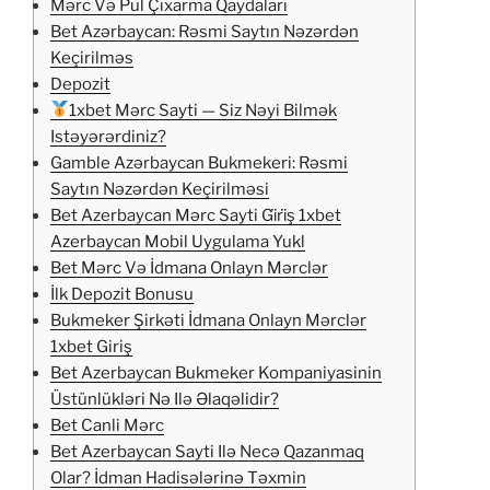
Mərc Və Pul Çıxarma Qaydaları
Bet Azərbaycan: Rəsmi Saytın Nəzərdən
Keçirilməs
Depozit
1xbet Mərc Sayti — Siz Nəyi Bilmək
Istəyərərdiniz?
Gamble Azərbaycan Bukmekeri: Rəsmi
Saytın Nəzərdən Keçirilməsi
Bet Azerbaycan Mərc Sayti Gi̇ri̇ş 1xbet
Azerbaycan Mobil Uygulama Yukl
Bet Mərc Və İdmana Onlayn Mərclər
İlk Depozit Bonusu
Bukmeker Şirkəti İdmana Onlayn Mərclər
1xbet Giriş
Bet Azerbaycan Bukmeker Kompaniyasinin
Üstünlükləri Nə Ilə Əlaqəlidir?
Bet Canli Mərc
Bet Azerbaycan Sayti Ilə Necə Qazanmaq
Olar? İdman Hadisələrinə Təxmin