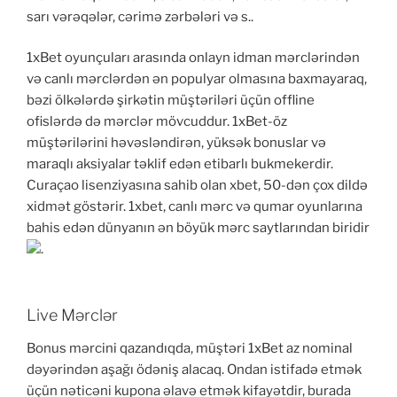
sarı vərəqələr, cərimə zərbələri və s..
1xBet oyunçuları arasında onlayn idman mərclərindən
və canlı mərclərdən ən populyar olmasına baxmayaraq,
bəzi ölkələrdə şirkətin müştəriləri üçün offline
ofislərdə də mərclər mövcuddur. 1xBet-öz
müştərilərini həvəsləndirən, yüksək bonuslar və
maraqlı aksiyalar təklif edən etibarlı bukmekerdir.
Curaçao lisenziyasına sahib olan xbet, 50-dən çox dildə
xidmət göstərir. 1xbet, canlı mərc və qumar oyunlarına
bahis edən dünyanın ən böyük mərc saytlarından biridir
.
Live Mərclər
Bonus mərcini qazandıqda, müştəri 1xBet az nominal
dəyərindən aşağı ödəniş alacaq. Ondan istifadə etmək
üçün nəticəni kupona əlavə etmək kifayətdir, burada