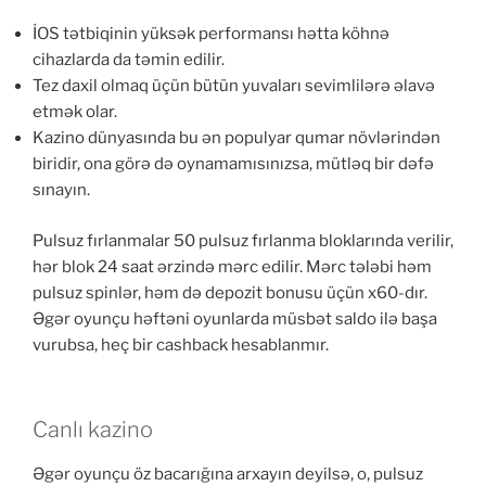
İOS tətbiqinin yüksək performansı hətta köhnə
cihazlarda da təmin edilir.
Tez daxil olmaq üçün bütün yuvaları sevimlilərə əlavə
etmək olar.
Kazino dünyasında bu ən populyar qumar növlərindən
biridir, ona görə də oynamamısınızsa, mütləq bir dəfə
sınayın.
Pulsuz fırlanmalar 50 pulsuz fırlanma bloklarında verilir,
hər blok 24 saat ərzində mərc edilir. Mərc tələbi həm
pulsuz spinlər, həm də depozit bonusu üçün x60-dır.
Əgər oyunçu həftəni oyunlarda müsbət saldo ilə başa
vurubsa, heç bir cashback hesablanmır.
Canlı kazino
Əgər oyunçu öz bacarığına arxayın deyilsə, o, pulsuz