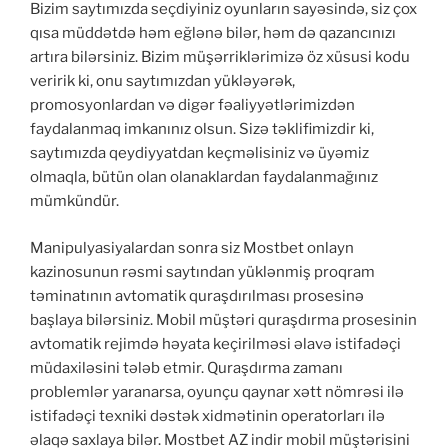
Bizim saytımızda seçdiyiniz oyunların sayəsində, siz çox
qısa müddətdə həm eğlənə bilər, həm də qazancınızı
artıra bilərsiniz. Bizim müşərriklərimizə öz xüsusi kodu
veririk ki, onu saytımızdan yükləyərək,
promosyonlardan və digər fəaliyyətlərimizdən
faydalanmaq imkanınız olsun. Sizə təklifimizdir ki,
saytımızda qeydiyyatdan keçməlisiniz və üyəmiz
olmaqla, bütün olan olanaklardan faydalanmağınız
mümkündür.
Manipulyasiyalardan sonra siz Mostbet onlayn
kazinosunun rəsmi saytından yüklənmiş proqram
təminatının avtomatik quraşdırılması prosesinə
başlaya bilərsiniz. Mobil müştəri quraşdırma prosesinin
avtomatik rejimdə həyata keçirilməsi əlavə istifadəçi
müdaxiləsini tələb etmir. Quraşdırma zamanı
problemlər yaranarsa, oyunçu qaynar xətt nömrəsi ilə
istifadəçi texniki dəstək xidmətinin operatorları ilə
əlaqə saxlaya bilər. Mostbet AZ indir mobil müştərisini