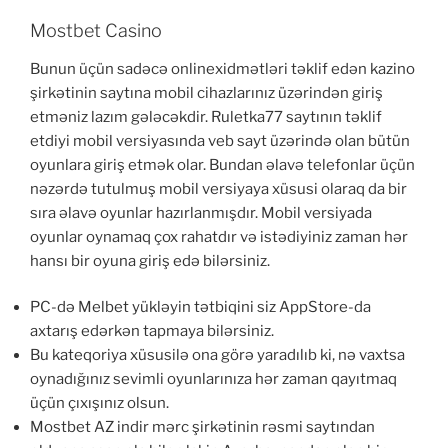
Mostbet Casino
Bunun üçün sadəcə onlinexidmətləri təklif edən kazino
şirkətinin saytına mobil cihazlarınız üzərindən giriş
etməniz lazım gələcəkdir. Ruletka77 saytının təklif
etdiyi mobil versiyasında veb sayt üzərində olan bütün
oyunlara giriş etmək olar. Bundan əlavə telefonlar üçün
nəzərdə tutulmuş mobil versiyaya xüsusi olaraq da bir
sıra əlavə oyunlar hazırlanmışdır. Mobil versiyada
oyunlar oynamaq çox rahatdır və istədiyiniz zaman hər
hansı bir oyuna giriş edə bilərsiniz.
PC-də Melbet yükləyin tətbiqini siz AppStore-da
axtarış edərkən tapmaya bilərsiniz.
Bu kateqoriya xüsusilə ona görə yaradılıb ki, nə vaxtsa
oynadığınız sevimli oyunlarınıza hər zaman qayıtmaq
üçün çıxışınız olsun.
Mostbet AZ indir mərc şirkətinin rəsmi saytından