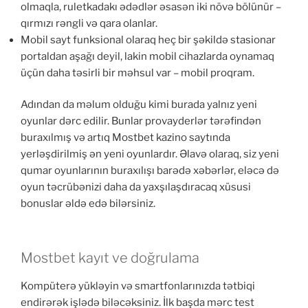
olmaqla, ruletkadakı ədədlər əsasən iki növə bölünür –
qırmızı rəngli və qara olanlar.
Mobil sayt funksional olaraq heç bir şəkildə stasionar
portaldan aşağı deyil, lakin mobil cihazlarda oynamaq
üçün daha təsirli bir məhsul var – mobil proqram.
Adından da məlum olduğu kimi burada yalnız yeni
oyunlar dərc edilir. Bunlar provayderlər tərəfindən
buraxılmış və artıq Mostbet kazino saytında
yerləşdirilmiş ən yeni oyunlardır. Əlavə olaraq, siz yeni
qumar oyunlarının buraxılışı barədə xəbərlər, eləcə də
oyun təcrübənizi daha da yaxşılaşdıracaq xüsusi
bonuslar əldə edə bilərsiniz.
Mostbet kayıt ve doğrulama
Kompüterə yükləyin və smartfonlarınızda tətbiqi
endirərək işlədə biləcəksiniz. İlk başda mərc test