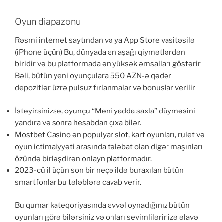
Oyun diapazonu
Rəsmi internet saytından və ya App Store vasitəsilə
(iPhone üçün) Bu, dünyada ən aşağı qiymətlərdən
biridir və bu platformada ən yüksək əmsalları göstərir
Bəli, bütün yeni oyunçulara 550 AZN-ə qədər
depozitlər üzrə pulsuz fırlanmalar və bonuslar verilir
İstəyirsinizsə, oyunçu “Məni yadda saxla” düyməsini
yandıra və sonra hesabdan çıxa bilər.
Mostbet Casino ən populyar slot, kart oyunları, rulet və
oyun ictimaiyyəti arasında tələbat olan digər maşınları
özündə birləşdirən onlayn platformadır.
2023-cü il üçün son bir neçə ildə buraxılan bütün
smartfonlar bu tələblərə cavab verir.
Bu qumar kateqoriyasında əvvəl oynadığınız bütün
oyunları görə bilərsiniz və onları sevimlilərinizə əlavə