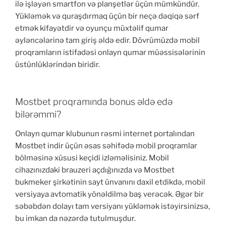
ilə işləyən smartfon və planşetlər üçün mümkündür.
Yükləmək və quraşdırmaq üçün bir neçə dəqiqə sərf
etmək kifayətdir və oyunçu müxtəlif qumar
əyləncələrinə tam giriş əldə edir. Dövrümüzdə mobil
proqramların istifadəsi onlayn qumar müəssisələrinin
üstünlüklərindən biridir.
Mostbet proqramında bonus əldə edə
bilərəmmi?
Onlayn qumar klubunun rəsmi internet portalından
Mostbet indir üçün əsas səhifədə mobil proqramlar
bölməsinə xüsusi keçidi izləməlisiniz. Mobil
cihazınızdaki brauzeri açdığınızda və Mostbet
bukmeker şirkətinin sayt ünvanını daxil etdikdə, mobil
versiyaya avtomatik yönəldilmə baş verəcək. Əgər bir
səbəbdən dolayı tam versiyanı yükləmək istəyirsinizsə,
bu imkan da nəzərdə tutulmuşdur.