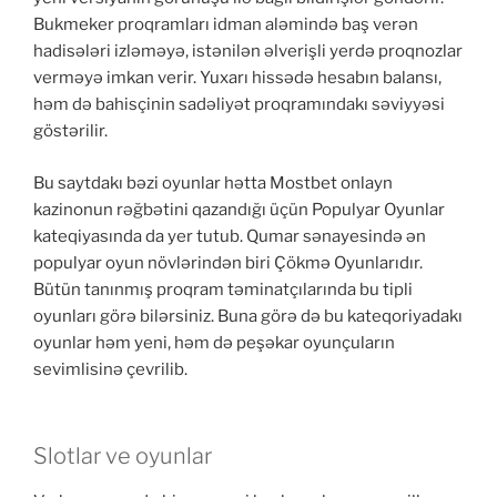
Bukmeker proqramları idman aləmində baş verən
hadisələri izləməyə, istənilən əlverişli yerdə proqnozlar
verməyə imkan verir. Yuxarı hissədə hesabın balansı,
həm də bahisçinin sadəliyət proqramındakı səviyyəsi
göstərilir.
Bu saytdakı bəzi oyunlar hətta Mostbet onlayn
kazinonun rəğbətini qazandığı üçün Populyar Oyunlar
kateqiyasında da yer tutub. Qumar sənayesində ən
populyar oyun növlərindən biri Çökmə Oyunlarıdır.
Bütün tanınmış proqram təminatçılarında bu tipli
oyunları görə bilərsiniz. Buna görə də bu kateqoriyadakı
oyunlar həm yeni, həm də peşəkar oyunçuların
sevimlisinə çevrilib.
Slotlar ve oyunlar