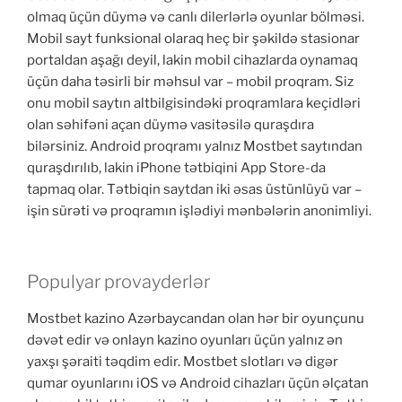
olmaq üçün düymə və canlı dilerlərlə oyunlar bölməsi.
Mobil sayt funksional olaraq heç bir şəkildə stasionar
portaldan aşağı deyil, lakin mobil cihazlarda oynamaq
üçün daha təsirli bir məhsul var – mobil proqram. Siz
onu mobil saytın altbilgisindəki proqramlara keçidləri
olan səhifəni açan düymə vasitəsilə quraşdıra
bilərsiniz. Android proqramı yalnız Mostbet saytından
quraşdırılıb, lakin iPhone tətbiqini App Store-da
tapmaq olar. Tətbiqin saytdan iki əsas üstünlüyü var –
işin sürəti və proqramın işlədiyi mənbələrin anonimliyi.
Populyar provayderlər
Mostbet kazino Azərbaycandan olan hər bir oyunçunu
dəvət edir və onlayn kazino oyunları üçün yalnız ən
yaxşı şəraiti təqdim edir. Mostbet slotları və digər
qumar oyunlarını iOS və Android cihazları üçün əlçatan