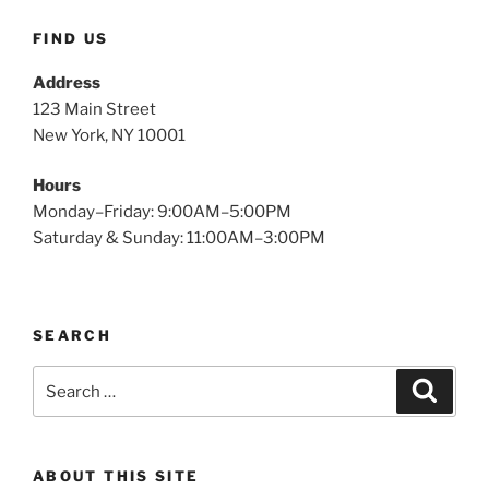
FIND US
Address
123 Main Street
New York, NY 10001
Hours
Monday–Friday: 9:00AM–5:00PM
Saturday & Sunday: 11:00AM–3:00PM
SEARCH
ABOUT THIS SITE