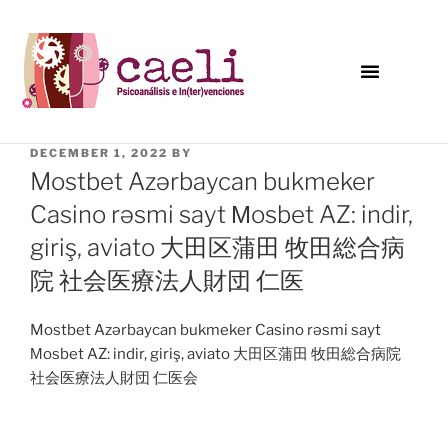
DECEMBER 1, 2022
BY
Mostbet Azərbaycan bukmeker
Casino rəsmi sayt Мosbet AZ: indir,
giriş, aviato 大田区蒲田 牧田総合病
院 社会医療法人財団 仁医
Mostbet Azərbaycan bukmeker Casino rəsmi sayt
Мosbet AZ: indir, giriş, aviato 大田区蒲田 牧田総合病院
社会医療法人財団 仁医会