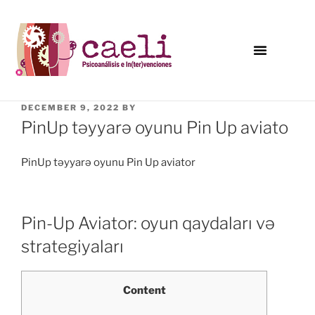
DECEMBER 9, 2022
BY
PinUp təyyarə oyunu Pin Up aviato
PinUp təyyarə oyunu Pin Up aviator
Pin-Up Aviator: oyun qaydaları və
strategiyaları
Content