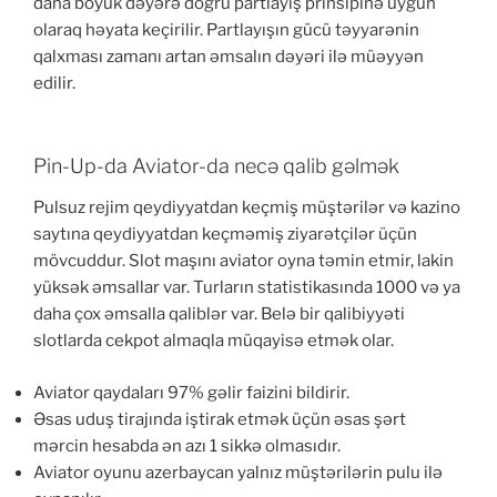
daha böyük dəyərə doğru partlayış prinsipinə uyğun
olaraq həyata keçirilir. Partlayışın gücü təyyarənin
qalxması zamanı artan əmsalın dəyəri ilə müəyyən
edilir.
Pin-Up-da Aviator-da necə qalib gəlmək
Pulsuz rejim qeydiyyatdan keçmiş müştərilər və kazino
saytına qeydiyyatdan keçməmiş ziyarətçilər üçün
mövcuddur. Slot maşını aviator oyna təmin etmir, lakin
yüksək əmsallar var. Turların statistikasında 1000 və ya
daha çox əmsalla qaliblər var. Belə bir qalibiyyəti
slotlarda cekpot almaqla müqayisə etmək olar.
Aviator qaydaları 97% gəlir faizini bildirir.
Əsas uduş tirajında ​​iştirak etmək üçün əsas şərt
mərcin hesabda ən azı 1 sikkə olmasıdır.
Aviator oyunu azerbaycan yalnız müştərilərin pulu ilə