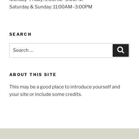
Saturday & Sunday: 11:00AM–3:00PM
SEARCH
ABOUT THIS SITE
This may be a good place to introduce yourself and
your site or include some credits.