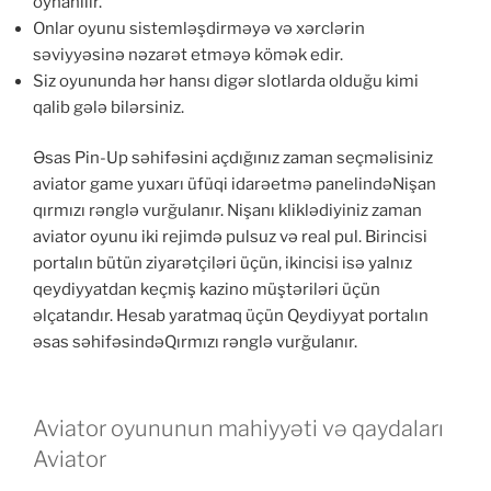
oynanılır.
Onlar oyunu sistemləşdirməyə və xərclərin
səviyyəsinə nəzarət etməyə kömək edir.
Siz oyununda hər hansı digər slotlarda olduğu kimi
qalib gələ bilərsiniz.
Əsas Pin-Up səhifəsini açdığınız zaman seçməlisiniz
aviator game yuxarı üfüqi idarəetmə panelindəNişan
qırmızı rənglə vurğulanır. Nişanı kliklədiyiniz zaman
aviator oyunu iki rejimdə pulsuz və real pul. Birincisi
portalın bütün ziyarətçiləri üçün, ikincisi isə yalnız
qeydiyyatdan keçmiş kazino müştəriləri üçün
əlçatandır. Hesab yaratmaq üçün Qeydiyyat portalın
əsas səhifəsindəQırmızı rənglə vurğulanır.
Aviator oyununun mahiyyəti və qaydaları
Aviator