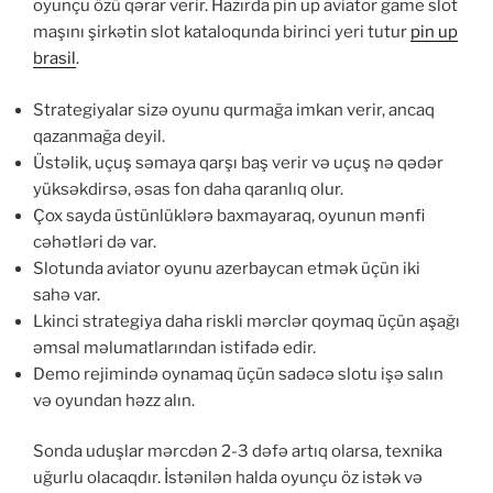
oyunçu özü qərar verir. Hazırda pin up aviator game slot
maşını şirkətin slot kataloqunda birinci yeri tutur
pin up
brasil
.
Strategiyalar sizə oyunu qurmağa imkan verir, ancaq
qazanmağa deyil.
Üstəlik, uçuş səmaya qarşı baş verir və uçuş nə qədər
yüksəkdirsə, əsas fon daha qaranlıq olur.
Çox sayda üstünlüklərə baxmayaraq, oyunun mənfi
cəhətləri də var.
Slotunda aviator oyunu azerbaycan etmək üçün iki
sahə var.
Lkinci strategiya daha riskli mərclər qoymaq üçün aşağı
əmsal məlumatlarından istifadə edir.
Demo rejimində oynamaq üçün sadəcə slotu işə salın
və oyundan həzz alın.
Sonda uduşlar mərcdən 2-3 dəfə artıq olarsa, texnika
uğurlu olacaqdır. İstənilən halda oyunçu öz istək və