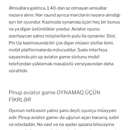
Əmsallara gəlincə, 1.40-dan az olmayan əmsallar
nəzərə alınır. Hər raund ayrıca mərclərin nəzərə alındığı
ayrı bir oyundur. Kazinoda oynamaq üçün heç bir bonus
və ya digər üstünlüklər yoxdur. Aviator oyunu
azerbaycan yalnız müştərilərin pulu ilə oynanılır. Slot,
Pin Up kazinosunda bir çox digər müasir slotlar kimi,
mobil platformalarda mövcuddur. Sadə interfeys
sayəsində pin up aviator game slotunu mobil
telefondan yükləmək masaüstü versiyasından daha
sürətlidir.
Pinup aviator game OYNAMAQ ÜÇÜN
FİKRLƏR
Oyunun nəticəsini yalnız şans deyil, oyunçu müəyyən
edir. Pinup aviator game-də uğurun açarı bacarıq, səbir
və istedaddır. Nə vaxt və nə qədər qazana biləcəyinə