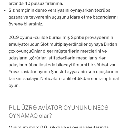
ərzində 40 pulsuz fırlanma.
Siz həmçinin demo versiyasını oynayarkən təcrübə
qazana və təyyarənin uçuşunu idarə etmə bacarıqlarını
öyrənə bilərsiniz.
2019 oyunu -cu ildə buraxılmış Spribe provayderinin
emulyatorudur. Slot multiplayerdir.bilər oynaya Birdən
çox oyunçuOnlar digər müştərilərin mərclərini və
uduşlarını görürlər. İstifadəçilərin mesajlar, sirlər,
uduşlar mübadiləsi edə biləcəyi ümumi bir söhbət var.
Yuvası aviator oyunu Şanslı Təyyarənin son uçuşlarının
tarixini saxlayır. Nəticələri təhlil etdikdən sonra optimal
oyun.
PUL ÜZRƏ AVİATOR OYUNUNU NECƏ
OYNAMAQ olar?
Minimum mərc 0,01 sikkə və ya oyun valyutasında