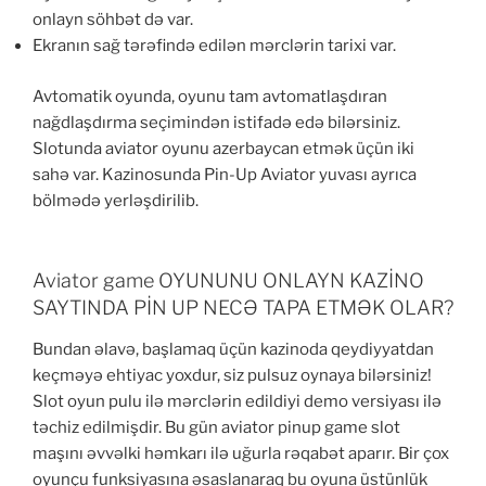
onlayn söhbət də var.
Ekranın sağ tərəfində edilən mərclərin tarixi var.
Avtomatik oyunda, oyunu tam avtomatlaşdıran
nağdlaşdırma seçimindən istifadə edə bilərsiniz.
Slotunda aviator oyunu azerbaycan etmək üçün iki
sahə var. Kazinosunda Pin-Up Aviator yuvası ayrıca
bölmədə yerləşdirilib.
Aviator game OYUNUNU ONLAYN KAZİNO
SAYTINDA PİN UP NECƏ TAPA ETMƏK OLAR?
Bundan əlavə, başlamaq üçün kazinoda qeydiyyatdan
keçməyə ehtiyac yoxdur, siz pulsuz oynaya bilərsiniz!
Slot oyun pulu ilə mərclərin edildiyi demo versiyası ilə
təchiz edilmişdir. Bu gün aviator pinup game slot
maşını əvvəlki həmkarı ilə uğurla rəqabət aparır. Bir çox
oyunçu funksiyasına əsaslanaraq bu oyuna üstünlük