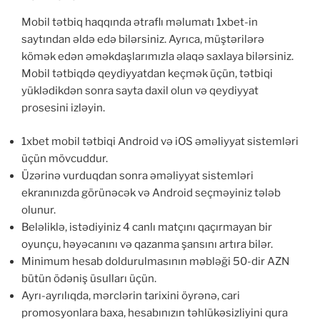
Mobil tətbiq haqqında ətraflı məlumatı 1xbet-in
saytından əldə edə bilərsiniz. Ayrıca, müştərilərə
kömək edən əməkdaşlarımızla əlaqə saxlaya bilərsiniz.
Mobil tətbiqdə qeydiyyatdan keçmək üçün, tətbiqi
yüklədikdən sonra sayta daxil olun və qeydiyyat
prosesini izləyin.
1xbet mobil tətbiqi Android və iOS əməliyyat sistemləri
üçün mövcuddur.
Üzərinə vurduqdan sonra əməliyyat sistemləri
ekranınızda görünəcək və Android seçməyiniz tələb
olunur.
Beləliklə, istədiyiniz 4 canlı matçını qaçırmayan bir
oyunçu, həyəcanını və qazanma şansını artıra bilər.
Minimum hesab doldurulmasının məbləği 50-dir AZN
bütün ödəniş üsulları üçün.
Ayrı-ayrılıqda, mərclərin tarixini öyrənə, cari
promosyonlara baxa, hesabınızın təhlükəsizliyini qura