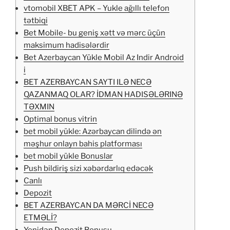
vtomobil XBET APK – Yukle ağıllı telefon
tətbiqi
Bet Mobile- bu geniş xətt və mərc üçün
maksimum hadisələrdir
Bet Azerbaycan Yükle Mobil Az Indir Android
i
BET AZERBAYCAN SAYTI ILƏ NECƏ
QAZANMAQ OLAR? İDMAN HADISƏLƏRINƏ
TƏXMIN
Optimal bonus vitrin
bet mobil yükle: Azərbaycan dilində ən
məşhur onlayn bahis platforması
bet mobil yükle Bonuslar
Push bildiriş sizi xəbərdarlıq edəcək
Canlı
Depozit
BET AZERBAYCAN DA MƏRCİ NECƏ
ETMƏLİ?
Yenidən Depozit Bonusu