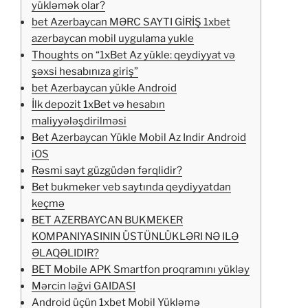
yükləmək olar?
bet Azerbaycan MƏRC SAYTI GİRİŞ 1xbet
azerbaycan mobil uygulama yukle
Thoughts on “1xBet Az yükle: qeydiyyat və
şəxsi hesabınıza giriş”
bet Azerbaycan yükle Android
İlk depozit 1xBet və hesabın
maliyyələşdirilməsi
Bet Azerbaycan Yükle Mobil Az Indir Android
iOS
Rəsmi sayt güzgüdən fərqlidir?
Bet bukmeker veb saytında qeydiyyatdan
keçmə
BET AZERBAYCAN BUKMEKER
KOMPANIYASININ ÜSTÜNLÜKLƏRI NƏ ILƏ
ƏLAQƏLIDIR?
BET Mobile APK Smartfon proqramını yükləy
Mərcin ləğvi GAIDASI
Android üçün 1xbet Mobil Yükləmə