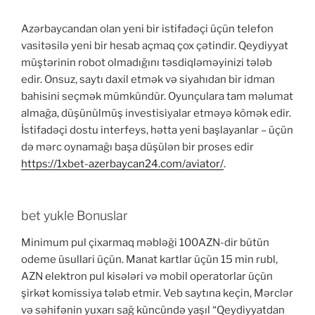
Azərbaycandan olan yeni bir istifadəçi üçün telefon
vasitəsilə yeni bir hesab açmaq çox çətindir. Qeydiyyat
müştərinin robot olmadığını təsdiqləməyinizi tələb
edir. Onsuz, saytı daxil etmək və siyahıdan bir idman
bahisini seçmək mümkündür. Oyunçulara tam məlumat
almağa, düşünülmüş investisiyalar etməyə kömək edir.
İstifadəçi dostu interfeys, hətta yeni başlayanlar – üçün
də mərc oynamağı başa düşülən bir proses edir
https://1xbet-azerbaycan24.com/aviator/
.
bet yukle Bonuslar
Minimum pul çixarmaq məbləği 100AZN-dir bütün
odeme üsullari üçün. Manat kartlar üçün 15 min rubl,
AZN elektron pul kisələri və mobil operatorlar üçün
şirkət komissiya tələb etmir. Veb saytına keçin, Mərclər
və səhifənin yuxarı sağ küncündə yaşıl “Qeydiyyatdan