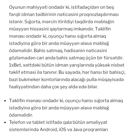
Oyunun mahiyyəti ondadır ki, istifadəçidən on beş
fərqli idman tədbirinin nəticəsini proqnozlaşdırması
istənir. Sığorta, mərcin itirildiyi təqdirdə məbləğin
müəyyən hissəsini qaytarmaq imkanıdır. Təklifin
mənası ondadır ki, oyunçu hansı sığorta almaq
istədiyinə görə bir anda müəyyən əlavə məbləğ
ödəməlidir. Bahis satmaq, hadisənin nəticəsini
gözləmədən cari anda bahis satmaq üçün bir fürsətdir.
1xBet, xəttdəki bütün idman yarışlarında yüksək nisbət
təklif etməsi ilə tanınır. Bu sayədə, hər hansı bir bahisçi,
bəzi bukmeker kontorlarında alacağı pulla müqayisədə
fəaliyyətindən daha çox şey əldə edə bilər.
Təklifin mənası ondadır ki, oyunçu hansı sığorta almaq
istədiyinə görə bir anda müəyyən əlavə məbləğ
ödəməlidir.
Telefon və tablet istifadə qala bütün əməliyyat
sistemlərində Android, iOS və Java proqramları