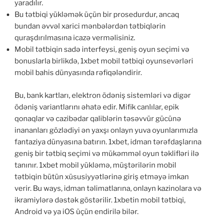
yaradılır.
Bu tətbiqi yükləmək üçün bir prosedurdur, ancaq
bundan əvvəl xarici mənbələrdən tətbiqlərin
quraşdırılmasına icazə verməlisiniz.
Mobil tətbiqin sadə interfeysi, geniş oyun seçimi və
bonuslarla birlikdə, 1xbet mobil tətbiqi oyunsevərləri
mobil bahis dünyasında rəfiqələndirir.
Bu, bank kartları, elektron ödəniş sistemləri və digər
ödəniş variantlarını əhatə edir. Mifik canlılar, epik
qonaqlar və cazibədar qaliblərin təsəvvür gücünə
inananları gözlədiyi ən yaxşı onlayn yuva oyunlarımızla
fantaziya dünyasına batırın. 1xbet, idman tərəfdaşlarına
geniş bir tətbiq seçimi və mükəmməl oyun təklifləri ilə
tanınır. 1xbet mobil yükləmə, müştərilərin mobil
tətbiqin bütün xüsusiyyətlərinə giriş etməyə imkan
verir. Bu ways, idman təlimatlarına, onlayn kazinolara və
ikramiylərə dəstək göstərilir. 1xbetin mobil tətbiqi,
Android və ya iOS üçün endirilə bilər.