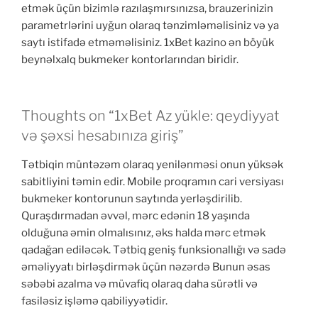
etmək üçün bizimlə razılaşmırsınızsa, brauzerinizin
parametrlərini uyğun olaraq tənzimləməlisiniz və ya
saytı istifadə etməməlisiniz. 1xBet kazino ən böyük
beynəlxalq bukmeker kontorlarından biridir.
Thoughts on “1xBet Az yükle: qeydiyyat
və şəxsi hesabınıza giriş”
Tətbiqin müntəzəm olaraq yenilənməsi onun yüksək
sabitliyini təmin edir. Mobile proqramın cari versiyası
bukmeker kontorunun saytında yerləşdirilib.
Quraşdırmadan əvvəl, mərc edənin 18 yaşında
olduğuna əmin olmalısınız, əks halda mərc etmək
qadağan ediləcək. Tətbiq geniş funksionallığı və sadə
əməliyyatı birləşdirmək üçün nəzərdə Bunun əsas
səbəbi azalma və müvafiq olaraq daha sürətli və
fasiləsiz işləmə qabiliyyətidir.