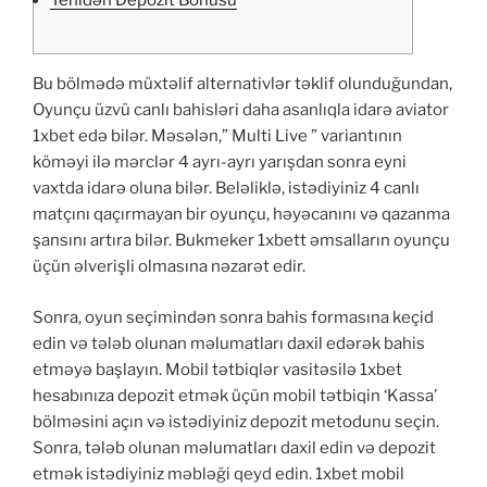
Bu bölmədə müxtəlif alternativlər təklif olunduğundan,
Oyunçu üzvü canlı bahisləri daha asanlıqla idarə aviator
1xbet edə bilər. Məsələn,” Multi Live ” variantının
köməyi ilə mərclər 4 ayrı-ayrı yarışdan sonra eyni
vaxtda idarə oluna bilər. Beləliklə, istədiyiniz 4 canlı
matçını qaçırmayan bir oyunçu, həyəcanını və qazanma
şansını artıra bilər. Bukmeker 1xbett əmsalların oyunçu
üçün əlverişli olmasına nəzarət edir.
Sonra, oyun seçimindən sonra bahis formasına keçid
edin və tələb olunan məlumatları daxil edərək bahis
etməyə başlayın. Mobil tətbiqlər vasitəsilə 1xbet
hesabınıza depozit etmək üçün mobil tətbiqin ‘Kassa’
bölməsini açın və istədiyiniz depozit metodunu seçin.
Sonra, tələb olunan məlumatları daxil edin və depozit
etmək istədiyiniz məbləği qeyd edin. 1xbet mobil