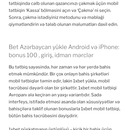
tətbiqində cəlb olunan qazancınızı çəkmək üçün mobil
tətbiqin ‘Kassa’ bölməsini açın və ‘Çəkmə’ ni seçin.
Sonra, çəkmə istədiyiniz metodunu və məbləği
qiymətləndirin və tələb olunan məlumatları daxil edin.
Bet Azərbaycan yükle Android və iPhone:
bonus 100 , giriş, idman mərclər
Bu tətbiq sayəsində, hər zaman və hər yerdə bahis
etmək mümkündür. Bir çox onlayn bahis şirkətləri
mobil tətbiqlər təmin edir, lakin 1xbet yüklə, mobil
təcrübəsi dəyərli olan bir şirkəttir. 1xbet mobil tətbiqi
Avropanı ələ keçirən ən yaxşı variantıdır. Sadə
interfeys, istifadə etməsi asanda olan xüsusiyyətlər və
bahisçilərə təklif olunan bonuslarla 1xbet mobil tətbiqi,
bütün bahis təcrübəsini dəyişdirir.
1xbet püşkatmanın üstünlüyü – kiçik bir bahis üçün