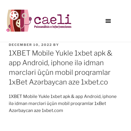
DECEMBER 10, 2022
BY
1XBET Mobile Yukle 1xbet apk &
app Android, iphone ilə idman
mərcləri üçün mobil proqramlar
1xBet Azərbaycan aze 1xbet.co
1XBET Mobile Yukle 1xbet apk & app Android, iphone
ilə idman mərcləri üçün mobil proqramlar 1xBet
Azərbaycan aze 1xbet.com