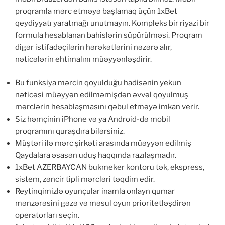
proqramla mərc etməyə başlamaq üçün 1xBet
qeydiyyatı yaratmağı unutmayın. Kompleks bir riyazi bir
formula hesablanan bahislərin süpürülməsi. Proqram
digər istifadəçilərin hərəkətlərini nəzərə alır,
nəticələrin ehtimalını müəyyənləşdirir.
Bu funksiya mərcin qoyulduğu hadisənin yekun
nəticəsi müəyyən edilməmişdən əvvəl qoyulmuş
mərclərin hesablaşmasını qəbul etməyə imkan verir.
Siz həmçinin iPhone və ya Android-də mobil
proqramını quraşdıra bilərsiniz.
Müştəri ilə mərc şirkəti arasında müəyyən edilmiş
Qaydalara əsasən uduş haqqında razılaşmadır.
1xBet AZERBAYCAN bukmeker kontoru tək, ekspress,
sistem, zəncir tipli mərcləri təqdim edir.
Reytinqimizlə oyunçular inamla onlayn qumar
mənzərəsini gəzə və məsul oyun prioritetləşdirən
operatorları seçin.