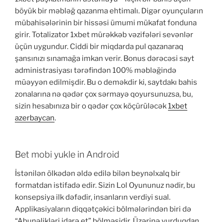
böyük bir məbləğ qazanma ehtimalı. Digər oyunçuların
mübahisələrinin bir hissəsi ümumi mükafat fonduna
girir. Totalizator 1xbet mürəkkəb vəzifələri sevənlər
üçün uygundur. Ciddi bir miqdarda pul qazanaraq
şansınızı sınamağa imkan verir. Bonus dərəcəsi sayt
administrasiyası tərəfindən 100% məbləğində
müəyyən edilmişdir. Bu o deməkdir ki, saytdakı bahis
zonalarına nə qədər çox sərmayə qoyursunuzsa, bu,
sizin hesabınıza bir o qədər çox köçürüləcək
1xbet
azerbaycan
.
Bet mobi yukle in Android
İstənilən ölkədən əldə edilə bilən beynəlxalq bir
formatdan istifadə edir. Sizin Lol Oyununuz nədir, bu
konsepsiya ilk dəfədir, insanların verdiyi sual.
Applikasiyaların diqqətçəkici bölmələrindən biri də
“Abunəlikləri idarə et” bölməsidir. Üzərinə vurduqdan