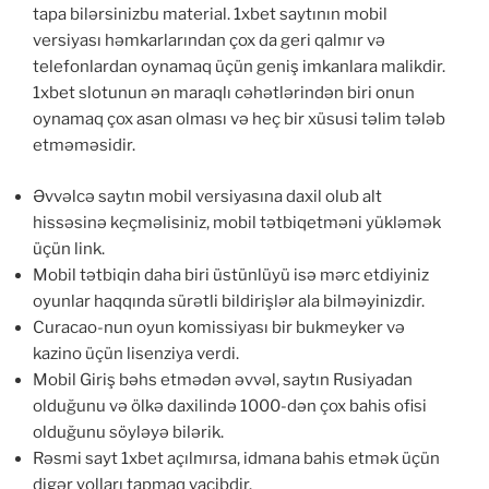
tapa bilərsinizbu material. 1xbet saytının mobil
versiyası həmkarlarından çox da geri qalmır və
telefonlardan oynamaq üçün geniş imkanlara malikdir.
1xbet slotunun ən maraqlı cəhətlərindən biri onun
oynamaq çox asan olması və heç bir xüsusi təlim tələb
etməməsidir.
Əvvəlcə saytın mobil versiyasına daxil olub alt
hissəsinə keçməlisiniz, mobil tətbiqetməni yükləmək
üçün link.
Mobil tətbiqin daha biri üstünlüyü isə mərc etdiyiniz
oyunlar haqqında sürətli bildirişlər ala bilməyinizdir.
Curacao-nun oyun komissiyası bir bukmeyker və
kazino üçün lisenziya verdi.
Mobil Giriş bəhs etmədən əvvəl, saytın Rusiyadan
olduğunu və ölkə daxilində 1000-dən çox bahis ofisi
olduğunu söyləyə bilərik.
Rəsmi sayt 1xbet açılmırsa, idmana bahis etmək üçün
digər yolları tapmaq vacibdir.