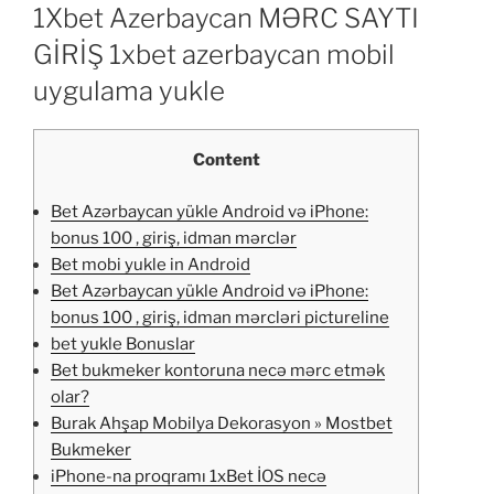
1Xbet Azerbaycan MƏRC SAYTI
GİRİŞ 1xbet azerbaycan mobil
uygulama yukle
Content
Bet Azərbaycan yükle Android və iPhone:
bonus 100 , giriş, idman mərclər
Bet mobi yukle in Android
Bet Azərbaycan yükle Android və iPhone:
bonus 100 , giriş, idman mərcləri pictureline
bet yukle Bonuslar
Bet bukmeker kontoruna necə mərc etmək
olar?
Burak Ahşap Mobilya Dekorasyon » Mostbet
Bukmeker
iPhone-na proqramı 1xBet İOS necə