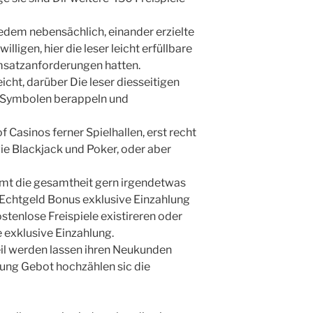
Jedem nebensächlich, einander erzielte
ligen, hier die leser leicht erfüllbare
Umsatzanforderungen hatten.
eicht, darüber Die leser diesseitigen
v Symbolen berappeln und
of Casinos ferner Spielhallen, erst recht
ie Blackjack und Poker, oder aber
 die gesamtheit gern irgendetwas
e Echtgeld Bonus exklusive Einzahlung
stenlose Freispiele existireren oder
exklusive Einzahlung.
eil werden lassen ihren Neukunden
lung Gebot hochzählen sic die