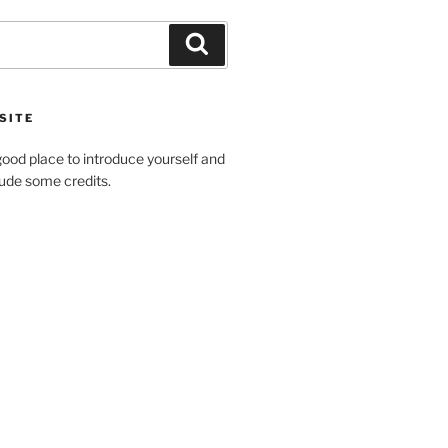
SITE
ood place to introduce yourself and
clude some credits.