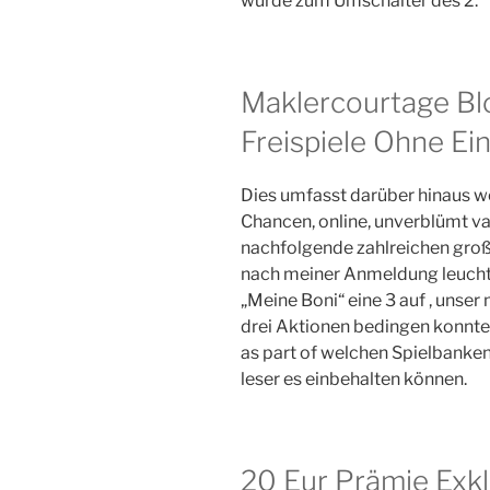
wurde zum Umschalter des 2.
Maklercourtage Bl
Freispiele Ohne Ei
Dies umfasst darüber hinaus w
Chancen, online, unverblümt va
nachfolgende zahlreichen gro
nach meiner Anmeldung leuchte
„Meine Boni“ eine 3 auf , unser 
drei Aktionen bedingen konnte.
as part of welchen Spielbanken
leser es einbehalten können.
20 Eur Prämie Exkl