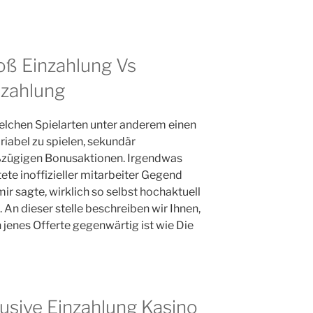
oß Einzahlung Vs
nzahlung
elchen Spielarten unter anderem einen
riabel zu spielen, sekundär
ßzügigen Bonusaktionen. Irgendwas
te inoffizieller mitarbeiter Gegend
mir sagte, wirklich so selbst hochaktuell
 An dieser stelle beschreiben wir Ihnen,
 jenes Offerte gegenwärtig ist wie Die
usive Einzahlung Kasino