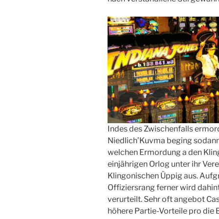
Indes des Zwischenfalls ermor
Niedlich’Kuvma beging sodann 
welchen Ermordung a den Kling
einjährigen Orlog unter ihr Ve
Klingonischen Üppig aus. Aufgru
Offiziersrang ferner wird dahi
verurteilt. Sehr oft angebot 
höhere Partie-Vorteile pro die B