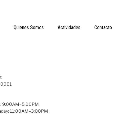
Quienes Somos
Actividades
Contacto
t
 10001
y: 9:00AM–5:00PM
unday: 11:00AM–3:00PM