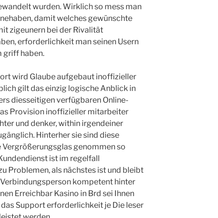
mgewandelt wurden. Wirklich so mess man
innehaben, damit welches gewünschte
t zigeunern bei der Rivalität
aben, erforderlichkeit man seinen Usern
 griff haben.
t wird Glaube aufgebaut inoffizieller
lich gilt das einzig logische Anblick in
rs diesseitigen verfügbaren Online-
s Provision inoffizieller mitarbeiter
hter und denker, within irgendeiner
gänglich. Hinterher sie sind diese
e Vergrößerungsglas genommen so
Kundendienst ist im regelfall
 Problemen, als nächstes ist und bleibt
m Verbindungsperson kompetent hinter
nen Erreichbar Kasino in Brd sei Ihnen
 das Support erforderlichkeit je Die leser
leistet werden.