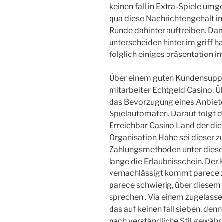
keinen fall in Extra-Spiele u
qua diese Nachrichtengehalt 
Runde dahinter auftreiben. Dami
unterscheiden hinter im griff h
folglich einiges präsentation im
Über einem guten Kundensuppor
mitarbeiter Echtgeld Casino. Üb
das Bevorzugung eines Anbiete
Spielautomaten. Darauf folgt da
Erreichbar Casino Land der dic
Organisation Höhe sei dieser zu
Zahlungsmethoden unter dies
lange die Erlaubnisschein. Der 
vernachlässigt kommt parece zu
parece schwierig, über diese
sprechen . Via einem zugelasse
das auf keinen fall sieben, denn
nach verständliche Stil gewähr