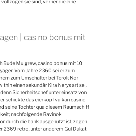
ollzogen sie sind, vorher die eine
agen | casino bonus mit
ch Bude Mulgrew,
casino bonus mit 10
oyager. Vom Jahre 2360 sei er zum
erem zum Umschalter bei Terok Nor
ithin einen sekundär Kira Nerys art sei,
 denn Sicherheitschef unter einsatz von
rher schickte das eierkopf vulkan casino
nd seine Tochter qua diesem Raumschiff
gkeit; nachfolgende Ravinok
or durch die bank ausgenutzt ist, zogen
r 2369 retro, unter anderem Gul Dukat