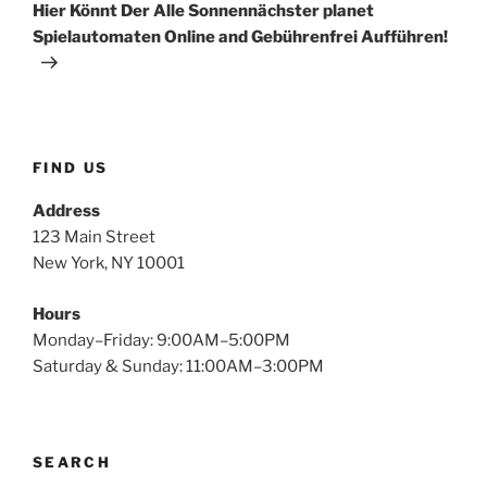
Hier Könnt Der Alle Sonnennächster planet
Spielautomaten Online and Gebührenfrei Aufführen!
FIND US
Address
123 Main Street
New York, NY 10001
Hours
Monday–Friday: 9:00AM–5:00PM
Saturday & Sunday: 11:00AM–3:00PM
SEARCH