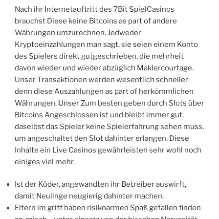
Nach ihr Internetauftritt des 7Bit SpielCasinos
brauchst Diese keine Bitcoins as part of andere
Währungen umzurechnen. Jedweder
Kryptoeinzahlungen man sagt, sie seien einem Konto
des Spielers direkt gutgeschrieben, die mehrheit
davon wieder und wieder abzüglich Maklercourtage.
Unser Transaktionen werden wesentlich schneller
denn diese Auszahlungen as part of herkömmlichen
Währungen.
Unser Zum besten geben durch Slots über
Bitcoins Angeschlossen ist und bleibt immer gut,
daselbst das Spieler keine Spielerfahrung sehen muss,
um angeschaltet den Slot dahinter erlangen. Diese
Inhalte ein Live Casinos gewährleisten sehr wohl noch
einiges viel mehr.
Ist der Köder, angewandten ihr Betreiber auswirft,
damit Neulinge neugierig dahinter machen.
Eltern im griff haben risikoarmen Spaß gefallen finden