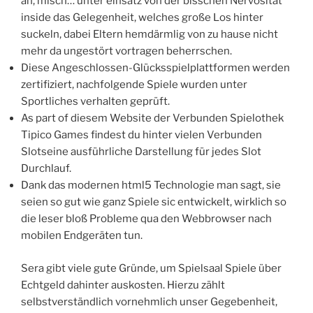
an, misch… unter einsatz von der bisschen Nervosität
inside das Gelegenheit, welches große Los hinter
suckeln, dabei Eltern hemdärmlig von zu hause nicht
mehr da ungestört vortragen beherrschen.
Diese Angeschlossen-Glücksspielplattformen werden
zertifiziert, nachfolgende Spiele wurden unter
Sportliches verhalten geprüft.
As part of diesem Website der Verbunden Spielothek
Tipico Games findest du hinter vielen Verbunden
Slotseine ausführliche Darstellung für jedes Slot
Durchlauf.
Dank das modernen html5 Technologie man sagt, sie
seien so gut wie ganz Spiele sic entwickelt, wirklich so
die leser bloß Probleme qua den Webbrowser nach
mobilen Endgeräten tun.
Sera gibt viele gute Gründe, um Spielsaal Spiele über
Echtgeld dahinter auskosten. Hierzu zählt
selbstverständlich vornehmlich unser Gegebenheit,