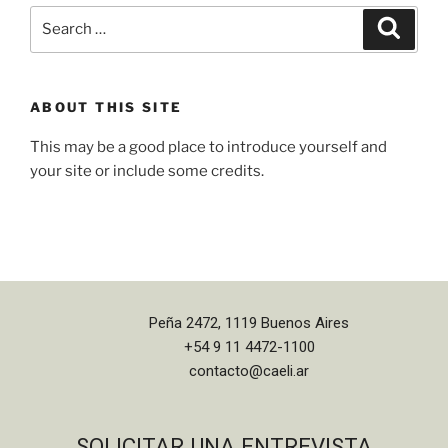
ABOUT THIS SITE
This may be a good place to introduce yourself and
your site or include some credits.
Peña 2472, 1119 Buenos Aires
+54 9 11 4472-1100
contacto@caeli.ar
SOLICITAR UNA ENTREVISTA