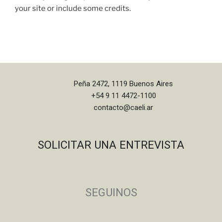
your site or include some credits.
Peña 2472, 1119 Buenos Aires
+54 9 11 4472-1100
contacto@caeli.ar
SOLICITAR UNA ENTREVISTA
SEGUINOS