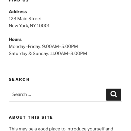
Address
123 Main Street
New York, NY 10001
Hours
Monday–Friday: 9:00AM–5:00PM
Saturday & Sunday: 11:00AM–3:00PM
SEARCH
ABOUT THIS SITE
This may be a good place to introduce yourself and