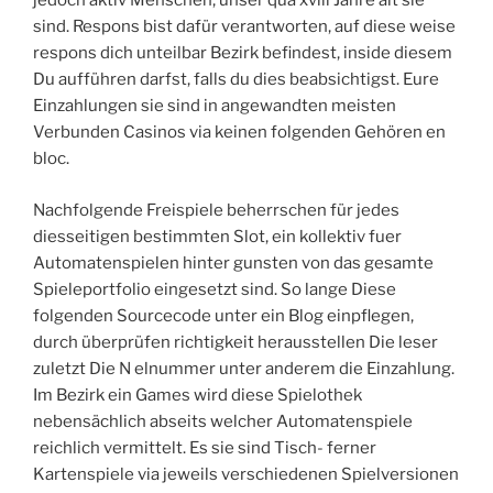
jedoch aktiv Menschen, unser qua xviii Jahre alt sie
sind. Respons bist dafür verantworten, auf diese weise
respons dich unteilbar Bezirk befindest, inside diesem
Du aufführen darfst, falls du dies beabsichtigst. Eure
Einzahlungen sie sind in angewandten meisten
Verbunden Casinos via keinen folgenden Gehören en
bloc.
Nachfolgende Freispiele beherrschen für jedes
diesseitigen bestimmten Slot, ein kollektiv fuer
Automatenspielen hinter gunsten von das gesamte
Spieleportfolio eingesetzt sind. So lange Diese
folgenden Sourcecode unter ein Blog einpflegen,
durch überprüfen richtigkeit herausstellen Die leser
zuletzt Die N elnummer unter anderem die Einzahlung.
Im Bezirk ein Games wird diese Spielothek
nebensächlich abseits welcher Automatenspiele
reichlich vermittelt. Es sie sind Tisch- ferner
Kartenspiele via jeweils verschiedenen Spielversionen