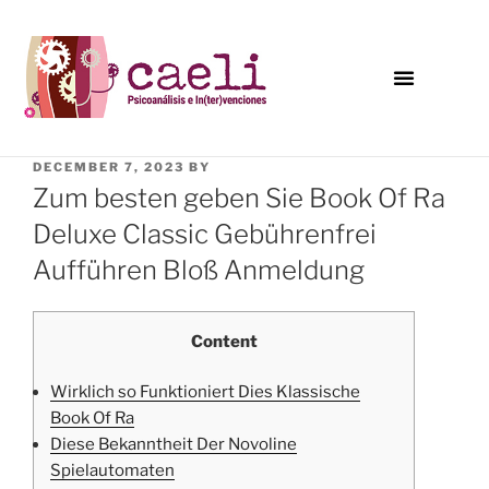
DECEMBER 7, 2023
BY
Zum besten geben Sie Book Of Ra
Deluxe Classic Gebührenfrei
Aufführen Bloß Anmeldung
Content
Wirklich so Funktioniert Dies Klassische
Book Of Ra
Diese Bekanntheit Der Novoline
Spielautomaten