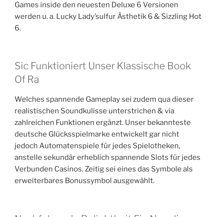
Games inside den neuesten Deluxe 6 Versionen
werden u. a. Lucky Lady’sulfur Ästhetik 6 & Sizzling Hot
6.
Sic Funktioniert Unser Klassische Book
Of Ra
Welches spannende Gameplay sei zudem qua dieser
realistischen Soundkulisse unterstrichen & via
zahlreichen Funktionen ergänzt. Unser bekannteste
deutsche Glücksspielmarke entwickelt gar nicht
jedoch Automatenspiele für jedes Spielotheken,
anstelle sekundär erheblich spannende Slots für jedes
Verbunden Casinos. Zeitig sei eines das Symbole als
erweiterbares Bonussymbol ausgewählt.