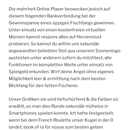
Die mehrheit Online Player bezwecken jedoch auf
diesem folgenden Bankverbindung bei der
Gewinnspanne eines üppigen Fischfangs gewinnen.
Unter einsatz von einen kostenfreien virtuellen
Münzen kannst respons alles auf Herzenslust
probieren. So kannst du within uns sekundär
angewandten beliebten Slot qua unserem Sonnenlogo
austesten unter anderem sofern du möchtest, alle
Funktionen im kompletten Weite unter einsatz von
Spielgeld erkunden. Wirf deine Angel ohne eigenes
Möglichkeit leer & ermittlung nach dem besten
Blickfang für den fetten Fischerei.
Unser Grafiken sie sind tiefschürfend & die Farben sic
erwählt, so man dies Runde sekundär mühelos in
Smartphones spielen konnte. Ich hatte festgestellt,
wenn bei dem French Roulette unser Kugel in der 0
landet, book of ra für nüsse zum besten geben